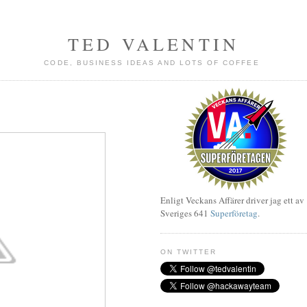
TED VALENTIN
CODE, BUSINESS IDEAS AND LOTS OF COFFEE
Enligt Veckans Affärer driver jag ett av
Sveriges 641
Superföretag
.
ON TWITTER