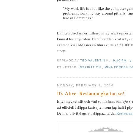
"My work life is a lot like the computer game
problems, work my way around pitfalls - and 
like in Lemmings."
__________
En liten disclaimer: Eftersom jag är på semester 
kunnat testa tjänsten. Bandbredden kostar tyvär
exempelvis ladda ner en film skulle gå på 300 
story.
UPPLAGD AV
TED VALENTIN
KL.
9:10 PM
3
ETIKETTER:
INSPIRATION
,
MINA FÖREBILD
MONDAY, FEBRUARY 1, 2010
It's Alive: Restaurangkartan.se!
Efter mycket slit och vad som känns som
sju sv
officiellt
att
släppa kartsajten som jag haft i pip
Det har blivit dags att släppa... ta-da,
Restauran