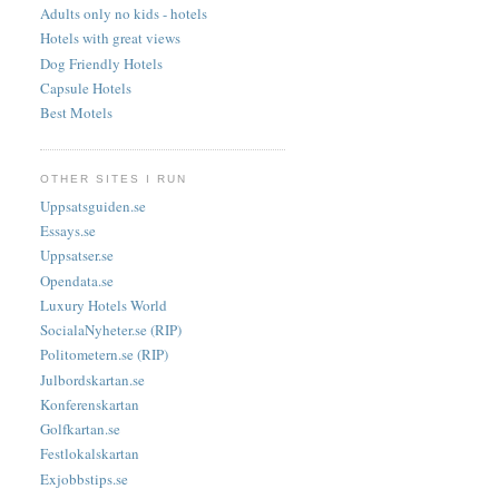
Adults only no kids - hotels
Hotels with great views
Dog Friendly Hotels
Capsule Hotels
Best Motels
OTHER SITES I RUN
Uppsatsguiden.se
Essays.se
Uppsatser.se
Opendata.se
Luxury Hotels World
SocialaNyheter.se (RIP)
Politometern.se (RIP)
Julbordskartan.se
Konferenskartan
Golfkartan.se
Festlokalskartan
Exjobbstips.se