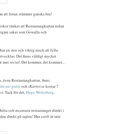
m att listan stämmer ganska bra!
iskor tänker att Restaurangkartan redan
äftigare saker som Gowalla och
r en stor och viktig nisch att fylla.
utvecklas. Det finns väldigt mycket
en mer
social
. Det kommer, det kommer...
na, även Restaurangkartan, finns
dda ner gratis
och
iKartor.se
kostar 7
s). Tack för det,
Hugo Wetterberg
,
tta och recensera restauranger direkt i
en direkt på sajten! Hur coolt är inte