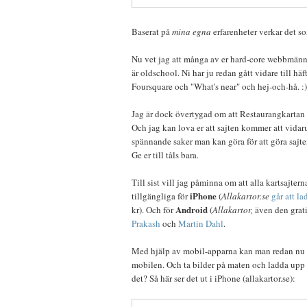
Baserat på
mina egna
erfarenheter verkar det so
Nu vet jag att många av er hard-core webbmänn
är oldschool. Ni har ju redan gått vidare till h
Foursquare och "What's near" och hej-och-hå. :)
Jag är dock övertygad om att Restaurangkartan ha
Och jag kan lova er att sajten kommer att vidar
spännande saker man kan göra för att göra sajt
Ge er till tåls bara.
Till sist vill jag påminna om att alla kartsajter
iPhone
tillgängliga för
(
Allakartor.se
går att la
Android
kr). Och för
(
Allakartor,
även den grati
Prakash
och
Martin Dahl
.
Med hjälp av mobil-apparna kan man redan nu hi
mobilen. Och ta bilder på maten och ladda upp d
det? Så här ser det ut i iPhone (allakartor.se):