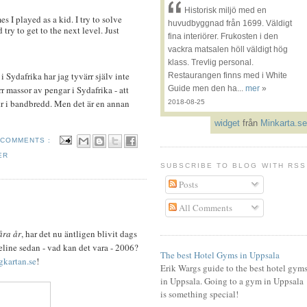
Historisk miljö med en
s I played as a kid. I try to solve
huvudbyggnad från 1699. Väldigt
try to get to the next level. Just
fina interiörer. Frukosten i den
vackra matsalen höll väldigt hög
klass. Trevlig personal.
i Sydafrika har jag tyvärr själv inte
Restaurangen finns med i White
r massor av pengar i Sydafrika - att
Guide men den ha...
mer
»
kr i bandbredd. Men det är en annan
2018-08-25
widget
från
Minkarta.se
 COMMENTS :
ER
SUBSCRIBE TO BLOG WITH RSS
Posts
All Comments
åra år
, har det nu äntligen blivit dags
eline sedan - vad kan det vara - 2006?
The best Hotel Gyms in Uppsala
gkartan.se
!
Erik Wargs guide to the best hotel gym
in Uppsala. Going to a gym in Uppsala
is something special!