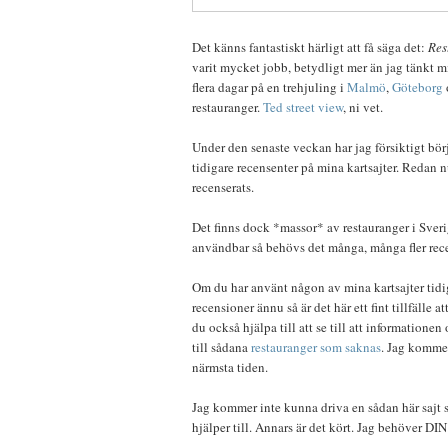
Det känns fantastiskt härligt att få säga det:
Res
varit mycket jobb, betydligt mer än jag tänkt mi
flera dagar på en trehjuling i
Malmö
,
Göteborg
restauranger.
Ted street view
, ni vet.
Under den senaste veckan har jag försiktigt bör
tidigare recensenter på mina kartsajter. Redan 
recenserats.
Det finns dock *massor* av restauranger i Sverige 
användbar så behövs det många, många fler rec
Om du har använt någon av mina kartsajter tidi
recensioner ännu så är det här ett fint tillfälle a
du också hjälpa till att se till att information
till sådana
restauranger som saknas
. Jag komme
närmsta tiden.
Jag kommer inte kunna driva en sådan här sajt s
hjälper till. Annars är det kört. Jag behöver DIN 