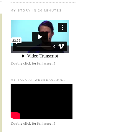
MY STORY IN 20 MINUTES
Double click for full screen!
MY TALK AT WEBBDAGARNA
Double click for full screen!