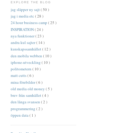
EXPLORE THE BLOG
jag släpper ny sajt
( 50 )
jag i media etc
( 28 )
24 hour business camp
( 25 )
INSPIRATION
( 24 )
nya funktioner
( 23 )
andra kul sajter
( 14 )
kunskapssamhället
( 12 )
den mobila webben
( 10 )
iphone-utveckling
( 10 )
politometern
( 10 )
matt cutts
( 6 )
mina förebilder
( 6 )
old media old money
( 5 )
brev från samhället
( 4 )
den långa svansen
( 2 )
programmering
( 2 )
öppen data
( 1 )