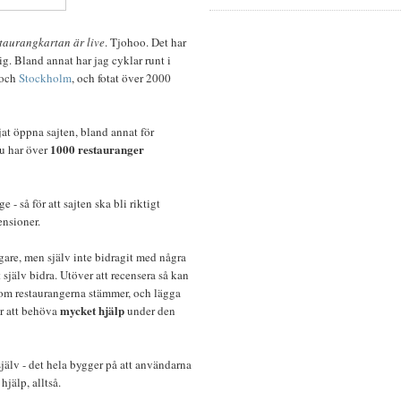
taurangkartan är live
. Tjohoo. Det har
g. Bland annat har jag cyklar runt i
och
Stockholm
, och fotat över 2000
jat öppna sajten, bland annat för
1000 restauranger
nu har över
- så för att sajten ska bli riktigt
ensioner.
gare, men själv inte bidragit med några
tt själv bidra. Utöver att recensera så kan
en om restaurangerna stämmer, och lägga
mycket hjälp
r att behöva
under den
jälv - det hela bygger på att användarna
hjälp, alltså.