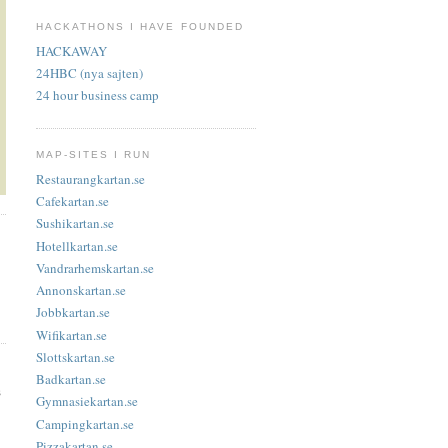
HACKATHONS I HAVE FOUNDED
HACKAWAY
24HBC (nya sajten)
24 hour business camp
MAP-SITES I RUN
Restaurangkartan.se
Cafekartan.se
Sushikartan.se
Hotellkartan.se
Vandrarhemskartan.se
Annonskartan.se
Jobbkartan.se
Wifikartan.se
Slottskartan.se
Badkartan.se
s
Gymnasiekartan.se
Campingkartan.se
Pizzakartan.se