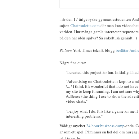
...är den 17-årige ryske gymnasiestudenten And
sajten
Chatroulette.com
där man kan videochat
världen. Hur många gamla internetentreprenörer r
på den här idén själva? Så enkelt, så genialt. :)
På New York Times teknik-blogg
berättar Andre
Några fina citat:
"I created this project for fun. Initially, I h
"Advertising on Chatroulette is kept to a mi
/... / I think it’s wonderful that I do not hav
my site to keep it running. I am not sure w
AdSense (the thing I use to show the advert
video chats."
"I enjoy what I do. It is like a game for me.
interesting problems."
Väldigt mycket
24 hour business camp
-anda. Oc
är som ett spel. Påminner en hel del om hur jag 
på LinkedIn: