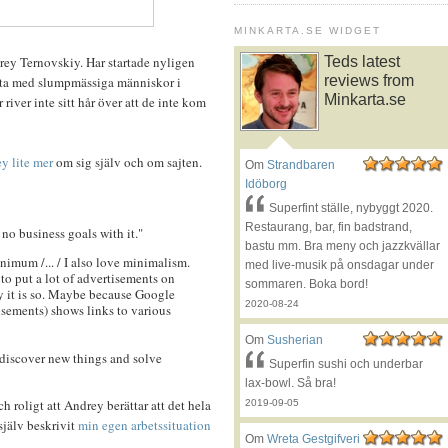
MINKARTA.SE WIDGET
rey Ternovskiy. Har startade nyligen
Teds latest
reviews from
ta med slumpmässiga människor i
Minkarta.se
iver inte sitt hår över att de inte kom
y lite mer
om sig själv och om sajten.
Om
Strandbaren
Idöborg
Superfint ställe, nybyggt 2020.
Restaurang, bar, fin badstrand,
ad no business goals with it."
bastu mm. Bra meny och jazzkvällar
nimum /... / I also love minimalism.
med live-musik på onsdagar under
e to put a lot of advertisements on
sommaren. Boka bord!
hy it is so. Maybe because Google
2020-08-24
isements) shows links to various
Om
Susherian
 I discover new things and solve
Superfin sushi och underbar
lax-bowl. Så bra!
h roligt att Andrey berättar att det hela
2019-09-05
själv beskrivit
min egen arbetssituation
Om
Wreta Gestgifveri