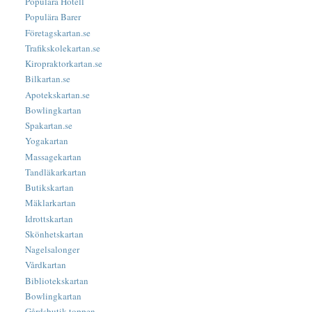
Populära Hotell
Populära Barer
Företagskartan.se
Trafikskolekartan.se
Kiropraktorkartan.se
Bilkartan.se
Apotekskartan.se
Bowlingkartan
Spakartan.se
Yogakartan
Massagekartan
Tandläkarkartan
Butikskartan
Mäklarkartan
Idrottskartan
Skönhetskartan
Nagelsalonger
Vårdkartan
Bibliotekskartan
Bowlingkartan
Gårdsbutik-toppen