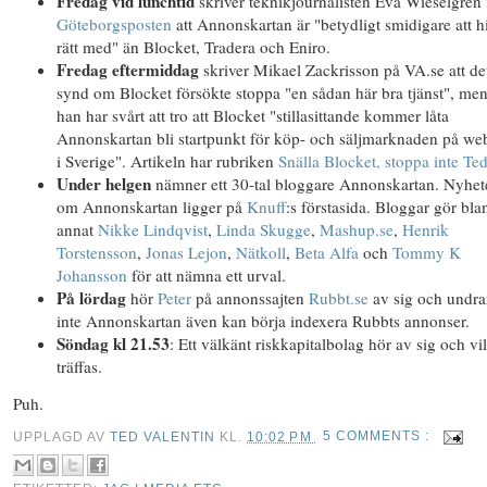
Fredag vid lunchtid
skriver teknikjournalisten Eva Wieselgren
Göteborgsposten
att Annonskartan är "betydligt smidigare att hi
rätt med" än Blocket, Tradera och Eniro.
Fredag eftermiddag
skriver Mikael Zackrisson på VA.se att de
synd om Blocket försökte stoppa "en sådan här bra tjänst", men
han har svårt att tro att Blocket "stillasittande kommer låta
Annonskartan bli startpunkt för köp- och säljmarknaden på w
i Sverige". Artikeln har rubriken
Snälla Blocket, stoppa inte Te
Under helgen
nämner ett 30-tal bloggare Annonskartan. Nyhet
om Annonskartan ligger på
Knuff
:s förstasida. Bloggar gör bla
annat
Nikke Lindqvist
,
Linda Skugge
,
Mashup.se
,
Henrik
Torstensson
,
Jonas Lejon
,
Nätkoll
,
Beta Alfa
och
Tommy K
Johansson
för att nämna ett urval.
På lördag
hör
Peter
på annonssajten
Rubbt.se
av sig och undr
inte Annonskartan även kan börja indexera Rubbts annonser.
Söndag kl 21.53
: Ett välkänt riskkapitalbolag hör av sig och vil
träffas.
Puh.
UPPLAGD AV
TED VALENTIN
KL.
10:02 PM
5 COMMENTS :