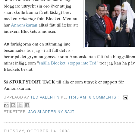
bloggare uttryckt sin oro över att jag
snart skulle kunna få ett läskigt brev
med en
stämning
från Blocket. Men nu
har
Annonskartan
alltså fått tillåtelse att
indexera Blockets annonser.
Att farhågorna om en stämning inte
besannades tror jag - i all fall delvis -
beror på det grymma gensvar som Annonskartan fått från bloggsfären
minst inlägg som "
snälla Blocket, stoppa inte Ted
" tror jag kan ha påv
Blockets beslut.
STORT STORT TACK
Så
till alla er som uttryck er support för
Annonskartan.
UPPLAGD AV
TED VALENTIN
KL.
11:45 AM
8 COMMENTS :
ETIKETTER:
JAG SLÄPPER NY SAJT
TUESDAY, OCTOBER 14, 2008