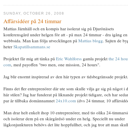
SUNDAY, OCTOBER 26, 2008
Affärsidéer på 24 timmar
Mattias Järnhäll och en kompis har isolerat sig på Djurönäsets
konferensgård under helgen för att - på max 24 timmar - dra igång en
webbsida. Man kan följa utvecklingen på
Mattias blogg
. Sajten de by
heter
Skapatillsammans.se
Projektet får mig att tänka på
Eric Wahlforss
gamla projekt
the 24 hou
com
, med payoffen "two men, one mission, 24 hours".
Jag blir enormt inspirerad av den här typen av tidsbegränsade projekt
Finns det fler entreprenörer där ute som skulle vilja ge sig på något i 
här stilen? Jag har funderat på liknande projekt tidigare, och har sedan
par år tillbaka domännamnet
24x10.com
(dvs 24 timmar, 10 affärsidée
Man drar helt enkelt ihop 10 entreprenörer, med tio olika 24-timmarsi
och isolerar dem på en skärgårdsö under en helg. Speciellt nu under
lågkonjunkturen behövs det lite hoppfullhet, och jag tror att man skul