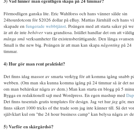
3) Vad hinner man egentligen skapa på 24 timmar?
Förmodligen ganska lite. Eric Wahlforss och hans vänner sålde sin
24hourdotcom för $2026 dollar på eBay. Mattias Järnhäll och hans v
skapade en
fungerade webbtjänst
. Poängen med att starta saker på w
är att de inte
behöver
vara grandiosa. Istället handlar det om att väldig
många
små
verksamheter får existensberättigande. Den långa svansen
Small is the new big. Poängen är att man kan skapa
någonting
på 24
timmar.
4) Hur gör man rent praktiskt?
Det finns idag massor av smarta verktyg för att komma igång snabb p
webben. (Om man ska kunna komma igång på 24 timmar så är det no
om man behärskar några av dem.) Man kan starta en blogg på 5 minu
Bygga en redaktionell sajt med Wordpress. En egen mashup med
Dap
Det finns tusentals gratis templates för design. Jag vet hur
jag
gör, me
finns säkert 1000 tricks of the trade som jag inte känner till. Så det vo
självklart kul om "the 24 hour business camp" kan belysa några av d
5) Varför en skärgårdsö?