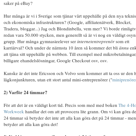
saker på eBay?
Hur många är vi i Sverige som tjänar vårt uppehälle på den nya tekni
och ekonomiska infrastrukturen? (Google, affiliatenätverk, Blocket,
Tradera, bloggar...) Jag och Blondinbella, vem mer? Vi borde rimligtv
redan vara 50.000 stycken, men generellt så är vi nog en väldigt osyn
grupp. Hur många gymnasieelever ser
internetentreprenör
som ett
karriärval? Och under de närmsta 10 åren så kommer det bli
ännu
enk
att tjäna sitt uppehälle på webben. Till exempel med mikrobetalningar
billigare ehandelslösningar, Google Checkout osv, osv.
Kanske är det inte Ericsson och Volvo som kommer att ta oss ur den 
lågkonjunkturen, utan ett stort antal mini-entreprenörer ("
miniprenöre
2) Varför 24 timmar?
För att det är en väldigt kort tid. Precis som med med boken
The 4-H
Workweek
handlar det om att provocera lite grann. Om vi kan göra de
24 timmar så betyder det inte att alla kan göra det på 24 timmar - men
betyder att alla kan göra det!