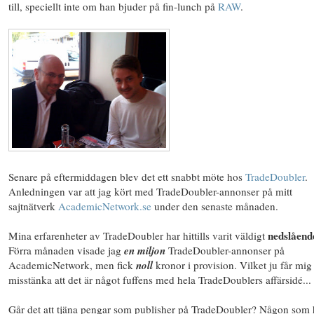
till, speciellt inte om han bjuder på fin-lunch på
RAW
.
Senare på eftermiddagen blev det ett snabbt möte hos
TradeDoubler
.
Anledningen var att jag kört med TradeDoubler-annonser på mitt
sajtnätverk
AcademicNetwork.se
under den senaste månaden.
nedslåend
Mina erfarenheter av TradeDoubler har hittills varit väldigt
Förra månaden visade jag
en miljon
TradeDoubler-annonser på
AcademicNetwork, men fick
noll
kronor i provision. Vilket ju får mig 
misstänka att det är något fuffens med hela TradeDoublers affärsidé...
Går det att tjäna pengar som publisher på TradeDoubler? Någon som 