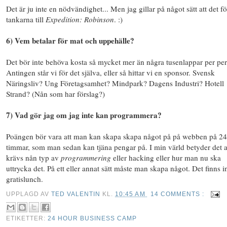
Det är ju inte en nödvändighet... Men jag gillar på något sätt att det fö
tankarna till
Expedition: Robinson
. :)
6) Vem betalar för mat och uppehälle?
Det bör inte behöva kosta så mycket mer än några tusenlappar per pe
Antingen står vi för det själva, eller så hittar vi en sponsor. Svensk
Näringsliv? Ung Företagsamhet? Mindpark? Dagens Industri? Hotell
Strand? (Nån som har förslag?)
7) Vad gör jag om jag inte kan programmera?
Poängen bör vara att man kan skapa skapa något på på webben på 24
timmar, som man sedan kan tjäna pengar på. I min värld betyder det a
krävs nån typ av
programmering
eller hacking eller hur man nu ska
uttrycka det. På ett eller annat sätt måste man skapa något. Det finns 
gratislunch.
UPPLAGD AV
TED VALENTIN
KL.
10:45 AM
14 COMMENTS :
ETIKETTER:
24 HOUR BUSINESS CAMP