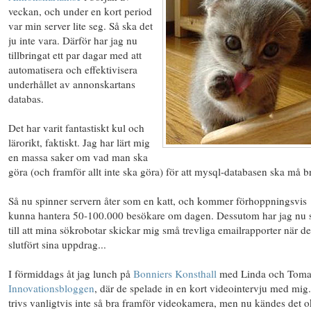
veckan, och under en kort period
var min server lite seg. Så ska det
ju inte vara. Därför har jag nu
tillbringat ett par dagar med att
automatisera och effektivisera
underhållet av annonskartans
databas.
Det har varit fantastiskt kul och
lärorikt, faktiskt. Jag har lärt mig
en massa saker om vad man ska
göra (och framför allt inte ska göra) för att mysql-databasen ska må b
Så nu spinner servern åter som en katt, och kommer förhoppningsvis
kunna hantera 50-100.000 besökare om dagen. Dessutom har jag nu s
till att mina sökrobotar skickar mig små trevliga emailrapporter när de
slutfört sina uppdrag...
I förmiddags åt jag lunch på
Bonniers Konsthall
med Linda och Toma
Innovationsbloggen
, där de spelade in en kort videointervju med mig
trivs vanligtvis inte så bra framför videokamera, men nu kändes det o