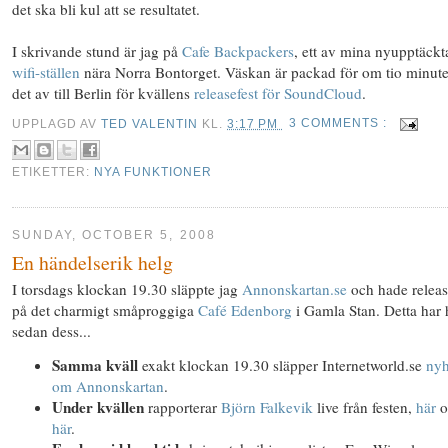
det ska bli kul att se resultatet.
I skrivande stund är jag på
Cafe Backpackers
, ett av mina nyupptäckt
wifi-ställen
nära Norra Bontorget. Väskan är packad för om tio minute
det av till Berlin för kvällens
releasefest för SoundCloud
.
UPPLAGD AV
TED VALENTIN
KL.
3:17 PM
3 COMMENTS :
ETIKETTER:
NYA FUNKTIONER
SUNDAY, OCTOBER 5, 2008
En händelserik helg
I torsdags klockan 19.30 släppte jag
Annonskartan.se
och hade releas
på det charmigt småproggiga
Café Edenborg
i Gamla Stan. Detta har 
sedan dess...
Samma kväll
exakt klockan 19.30 släpper Internetworld.se
nyh
om Annonskartan
.
Under kvällen
rapporterar
Björn Falkevik
live från festen,
här
o
här
.