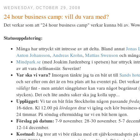
WEDNESDAY, OCTOBER 29, 2008
24 hour business camp: vill du vara med?
Det verkar som att "24 hour business camp" verkar kunna bli av. Wow
Statusuppdatering:
Många har uttryckt sitt intresse av att delta. Bland annat
Jonas 
Anton Johansson
,
Andreas Krohn
,
Mattias Swenson
och många 
Mindpark.se
(med Joakim Jardenberg i spetsen) har uttryck int
av att vara delfinansiär. Suveränt!
Var ska vi vara?
Imorgon tänkte jag ta en båt ut till
Sands hote
och ser efter om det är en bra plats att ha eventet på. Det verkar
väldigt
fint - men antalet sängplatser kan vara något begränsat 
stycken). Det och lite andra saker ska jag kolla upp...
Upplägget:
Vi tar en båt från Stockholm någon passande
freda
16-tiden. Kl 12.00 på
lördagen
drar vi igång och kör business-r
24 timmar. På söndag eftermiddag tar vi en båt hem igen.
Förslag på datum:
7-9 november. 28-30 november. 5-7 decemb
12-14 december.
Kostnad:
Jag tror att vi bör räkna med ett självkostnadspris på 