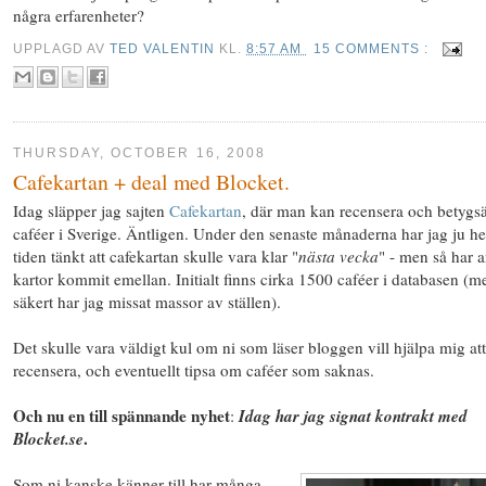
några erfarenheter?
UPPLAGD AV
TED VALENTIN
KL.
8:57 AM
15 COMMENTS :
THURSDAY, OCTOBER 16, 2008
Cafekartan + deal med Blocket.
Idag släpper jag sajten
Cafekartan
, där man kan recensera och betygsä
caféer i Sverige. Äntligen. Under den senaste månaderna har jag ju he
tiden tänkt att cafekartan skulle vara klar "
nästa vecka
" - men så har 
kartor kommit emellan. Initialt finns cirka 1500 caféer i databasen (m
säkert har jag missat massor av ställen).
Det skulle vara väldigt kul om ni som läser bloggen vill hjälpa mig att
recensera, och eventuellt tipsa om caféer som saknas.
Och nu en till spännande nyhet
:
Idag har jag signat kontrakt med
.
Blocket.se
Som ni kanske känner till har många