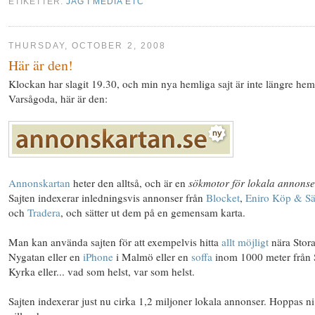
ETIKETTER:
JAG I MEDIA ETC
THURSDAY, OCTOBER 2, 2008
Här är den!
Klockan har slagit 19.30, och min nya hemliga sajt är inte längre hem
Varsågoda, här är den:
Annonskartan
heter den alltså, och är en
sökmotor för lokala annonse
Sajten indexerar inledningsvis annonser från
Blocket
,
Eniro Köp & Sä
och
Tradera
, och sätter ut dem på en gemensam karta.
Man kan använda sajten för att exempelvis hitta
allt möjligt
nära Stor
Nygatan eller en
iPhone
i Malmö eller en
soffa
inom 1000 meter från 
Kyrka eller... vad som helst, var som helst.
Sajten indexerar just nu cirka 1,2 miljoner lokala annonser. Hoppas ni