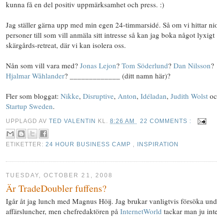
kunna få en del positiv uppmärksamhet och press. :)
Jag ställer gärna upp med min egen 24-timmarsidé. Så om vi hittar ni
personer till som vill anmäla sitt intresse så kan jag boka något lyxigt
skärgårds-retreat, där vi kan isolera oss.
Nån som vill vara med?
Jonas Lejon
?
Tom Söderlund
?
Dan Nilsson
?
Hjalmar Wåhlander
? _____________ (ditt namn här)?
Fler som bloggat:
Nikke
,
Disruptive
,
Anton
,
Idéladan
,
Judith Wolst
oc
Startup Sweden
.
UPPLAGD AV
TED VALENTIN
KL.
8:26 AM
22 COMMENTS :
ETIKETTER:
24 HOUR BUSINESS CAMP
,
INSPIRATION
TUESDAY, OCTOBER 21, 2008
Är TradeDoubler fuffens?
Igår åt jag lunch med Magnus Höij. Jag brukar vanligtvis försöka un
affärsluncher, men chefredaktören på
InternetWorld
tackar man ju inte