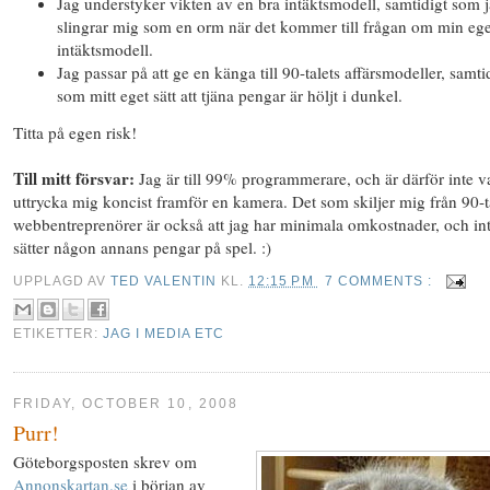
Jag understyker vikten av en bra intäktsmodell, samtidigt som 
slingrar mig som en orm när det kommer till frågan om min eg
intäktsmodell.
Jag passar på att ge en känga till 90-talets affärsmodeller, samti
som mitt eget sätt att tjäna pengar är höljt i dunkel.
Titta på egen risk!
Till mitt försvar:
Jag är till 99% programmerare, och är därför inte v
uttrycka mig koncist framför en kamera. Det som skiljer mig från 90-t
webbentreprenörer är också att jag har minimala omkostnader, och in
sätter någon annans pengar på spel. :)
UPPLAGD AV
TED VALENTIN
KL.
12:15 PM
7 COMMENTS :
ETIKETTER:
JAG I MEDIA ETC
FRIDAY, OCTOBER 10, 2008
Purr!
Göteborgsposten skrev om
Annonskartan.se
i början av