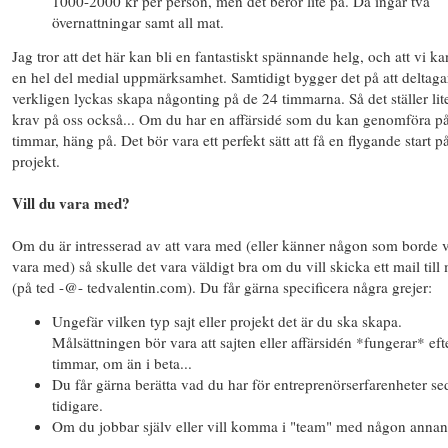
1000-2000 kr per person, men det beror lite på. Då ingår två
övernattningar samt all mat.
Jag tror att det här kan bli en fantastiskt spännande helg, och att vi ka
en hel del medial uppmärksamhet. Samtidigt bygger det på att deltaga
verkligen lyckas skapa någonting på de 24 timmarna. Så det ställer lit
krav på oss också... Om du har en affärsidé som du kan genomföra p
timmar, häng på. Det bör vara ett perfekt sätt att få en flygande start på
projekt.
Vill du vara med?
Om du är intresserad av att vara med (eller känner någon som borde v
vara med) så skulle det vara väldigt bra om du vill skicka ett mail till
(på ted -@- tedvalentin.com). Du får gärna specificera några grejer:
Ungefär vilken typ sajt eller projekt det är du ska skapa.
Målsättningen bör vara att sajten eller affärsidén *fungerar* eft
timmar, om än i beta...
Du får gärna berätta vad du har för entreprenörserfarenheter s
tidigare.
Om du jobbar själv eller vill komma i "team" med någon annan