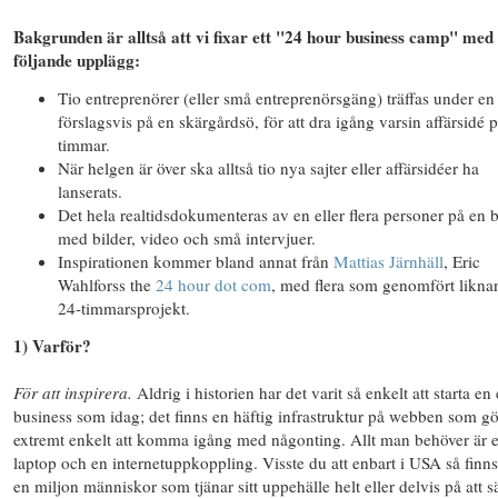
Bakgrunden är alltså att vi fixar ett "24 hour business camp" med
följande upplägg:
Tio entreprenörer (eller små entreprenörsgäng) träffas under en
förslagsvis på en skärgårdsö, för att dra igång varsin affärsidé 
timmar.
När helgen är över ska alltså tio nya sajter eller affärsidéer ha
lanserats.
Det hela realtidsdokumenteras av en eller flera personer på en 
med bilder, video och små intervjuer.
Inspirationen kommer bland annat från
Mattias Järnhäll
, Eric
Wahlforss the
24 hour dot com
, med flera som genomfört likna
24-timmarsprojekt.
1) Varför?
För att inspirera.
Aldrig i historien har det varit så enkelt att starta en
business som idag; det finns en häftig infrastruktur på webben som gö
extremt enkelt att komma igång med någonting. Allt man behöver är 
laptop och en internetuppkoppling. Visste du att enbart i USA så finns
en miljon människor som tjänar sitt uppehälle helt eller delvis på att s