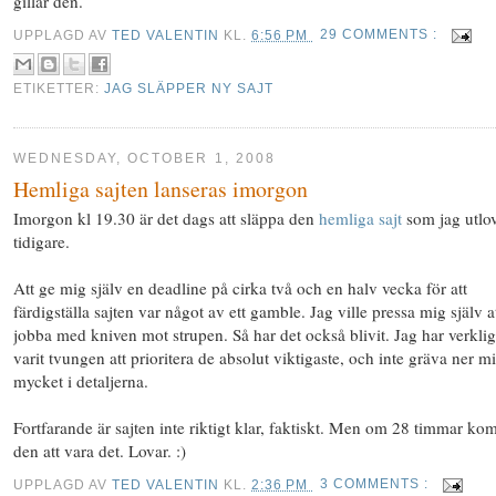
gillar den.
UPPLAGD AV
TED VALENTIN
KL.
6:56 PM
29 COMMENTS :
ETIKETTER:
JAG SLÄPPER NY SAJT
WEDNESDAY, OCTOBER 1, 2008
Hemliga sajten lanseras imorgon
Imorgon kl 19.30 är det dags att släppa den
hemliga sajt
som jag utlo
tidigare.
Att ge mig själv en deadline på cirka två och en halv vecka för att
färdigställa sajten var något av ett gamble. Jag ville pressa mig själv a
jobba med kniven mot strupen. Så har det också blivit. Jag har verkli
varit tvungen att prioritera de absolut viktigaste, och inte gräva ner m
mycket i detaljerna.
Fortfarande är sajten inte riktigt klar, faktiskt. Men om 28 timmar k
den att vara det. Lovar. :)
UPPLAGD AV
TED VALENTIN
KL.
2:36 PM
3 COMMENTS :