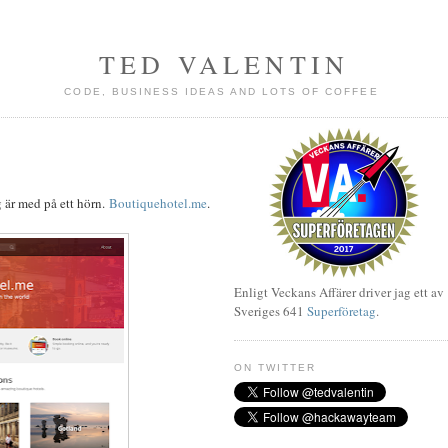
TED VALENTIN
CODE, BUSINESS IDEAS AND LOTS OF COFFEE
g är med på ett hörn.
Boutiquehotel.me
.
Enligt Veckans Affärer driver jag ett av
Sveriges 641
Superföretag
.
ON TWITTER