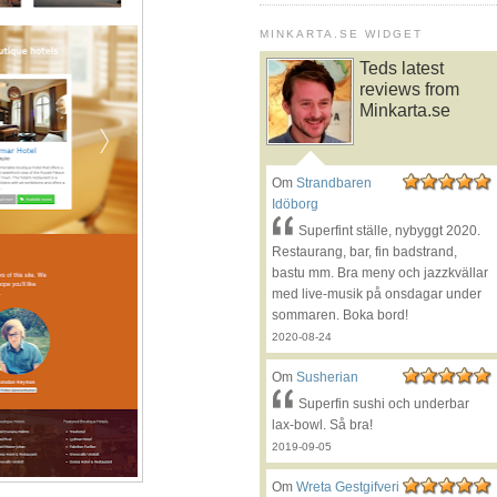
MINKARTA.SE WIDGET
Teds latest
reviews from
Minkarta.se
Om
Strandbaren
Idöborg
Superfint ställe, nybyggt 2020.
Restaurang, bar, fin badstrand,
bastu mm. Bra meny och jazzkvällar
med live-musik på onsdagar under
sommaren. Boka bord!
2020-08-24
Om
Susherian
Superfin sushi och underbar
lax-bowl. Så bra!
2019-09-05
Om
Wreta Gestgifveri