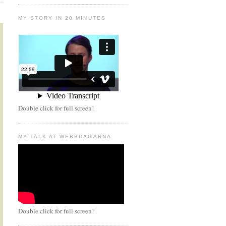
MY STORY IN 20 MINUTES
Double click for full screen!
MY TALK AT WEBBDAGARNA
Double click for full screen!