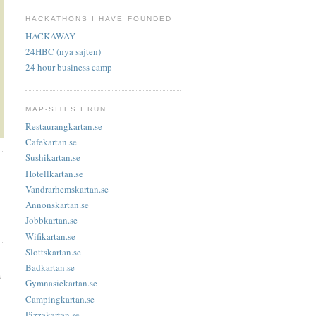
HACKATHONS I HAVE FOUNDED
HACKAWAY
24HBC (nya sajten)
24 hour business camp
MAP-SITES I RUN
Restaurangkartan.se
Cafekartan.se
Sushikartan.se
Hotellkartan.se
Vandrarhemskartan.se
Annonskartan.se
Jobbkartan.se
Wifikartan.se
Slottskartan.se
Badkartan.se
s
Gymnasiekartan.se
Campingkartan.se
Pizzakartan.se