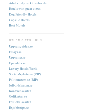
Adults only no kids - hotels
Hotels with great views
Dog Friendly Hotels
Capsule Hotels
Best Motels
OTHER SITES I RUN
Uppsatsguiden.se
Essays.se
Uppsatser.se
Opendata.se
Luxury Hotels World
SocialaNyheter.se (RIP)
Politometern.se (RIP)
Julbordskartan.se
Konferenskartan
Golfkartan.se
Festlokalskartan
Exjobbstips.se