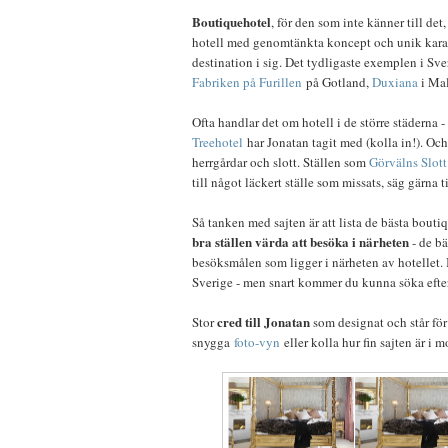
Boutiquehotel
, för den som inte känner till det
hotell med genomtänkta koncept och unik karak
destination i sig. Det tydligaste exemplen i Sve
Fabriken på Furillen
på Gotland,
Duxiana
i Ma
Ofta handlar det om hotell i de större städerna
Treehotel
har Jonatan tagit med (kolla in!). Och
herrgårdar och slott. Ställen som
Görvälns Slott
till något läckert ställe som missats, säg gärna ti
Så tanken med sajten är att lista de bästa bout
bra ställen värda att besöka i närheten
- de b
besöksmålen som ligger i närheten av hotellet. Ini
Sverige - men snart kommer du kunna söka efter 
cred till Jonatan
Stor
som designat och står för 
snygga
foto-vyn
eller kolla hur fin sajten är i m