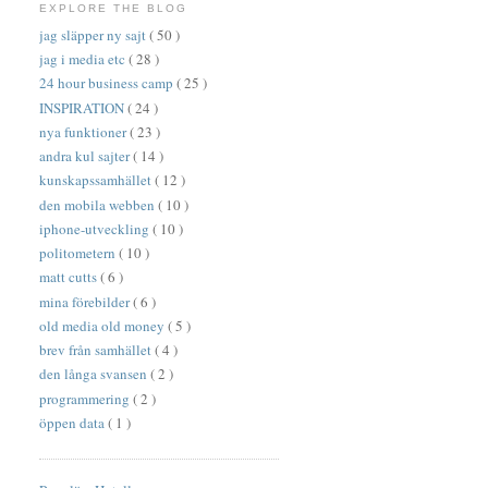
EXPLORE THE BLOG
jag släpper ny sajt
( 50 )
jag i media etc
( 28 )
24 hour business camp
( 25 )
INSPIRATION
( 24 )
nya funktioner
( 23 )
andra kul sajter
( 14 )
kunskapssamhället
( 12 )
den mobila webben
( 10 )
iphone-utveckling
( 10 )
politometern
( 10 )
matt cutts
( 6 )
mina förebilder
( 6 )
old media old money
( 5 )
brev från samhället
( 4 )
den långa svansen
( 2 )
programmering
( 2 )
öppen data
( 1 )