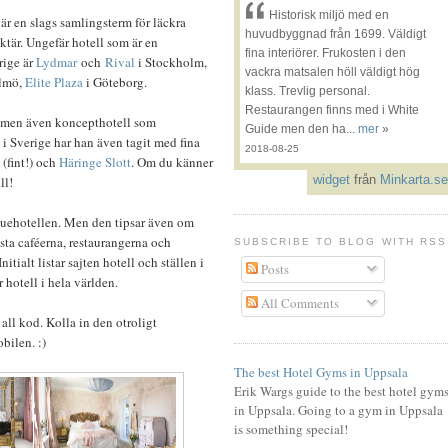
Historisk miljö med en
, är en slags samlingsterm för läckra
huvudbyggnad från 1699. Väldigt
tär. Ungefär hotell som är en
fina interiörer. Frukosten i den
rige är
Lydmar
och
Rival
i Stockholm,
vackra matsalen höll väldigt hög
lmö,
Elite Plaza
i Göteborg.
klass. Trevlig personal.
Restaurangen finns med i White
 - men även koncepthotell som
Guide men den ha...
mer
»
 i Sverige har han även tagit med fina
2018-08-25
(fint!) och
Häringe Slott
. Om du känner
widget
från
Minkarta.se
ll!
iquehotellen. Men den tipsar även om
ästa caféerna, restaurangerna och
SUBSCRIBE TO BLOG WITH RSS
tialt listar sajten hotell och ställen i
Posts
hotell i hela världen.
All Comments
all kod. Kolla in den otroligt
obilen. :)
The best Hotel Gyms in Uppsala
Erik Wargs guide to the best hotel gym
in Uppsala. Going to a gym in Uppsala
is something special!