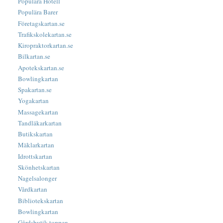
Populära Hotell
Populära Barer
Företagskartan.se
Trafikskolekartan.se
Kiropraktorkartan.se
Bilkartan.se
Apotekskartan.se
Bowlingkartan
Spakartan.se
Yogakartan
Massagekartan
Tandläkarkartan
Butikskartan
Mäklarkartan
Idrottskartan
Skönhetskartan
Nagelsalonger
Vårdkartan
Bibliotekskartan
Bowlingkartan
Gårdsbutik-toppen