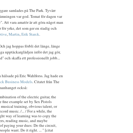
oggare samlades på The Park. Tyvärr
tämningen var god. Temat för dagen var
. Att vara amatör är att göra något man
 för yrke, det som ger en stadig och
ptive
,
Martin
,
Erik Starck
.
Och jag hoppas förbli det länge, länge
siga upptäckarglädjen inför det jag gör,
d" och skaffa ett professionellt jobb...
ch hälsade på Eric Wahlforss. Jag hade en
ck Business Models
. Citatet från The
ammanhanget också:
mbination of the electric guitar, the
he fine example set by Sex Pistols
 musical training, obvious talent, or
ord music. /... / For a while, the
ight way of learning was to copy the
vers, reading music, and maybe
of paying your dues: Do the circuit,
ople want. Do it right. ... " [citat