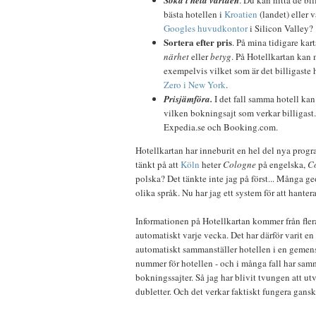
bästa hotellen i
Kroatien
(landet) eller v
Googles huvudkontor
i Silicon Valley?
Sortera efter pris
. På mina tidigare kar
närhet
eller
betyg
. På Hotellkartan kan 
exempelvis vilket som är det billigaste 
Zero i New York
.
Prisjämföra.
I det fall samma hotell kan 
vilken bokningsajt som verkar billigast
Expedia.se och Booking.com.
Hotellkartan har inneburit en hel del nya pro
tänkt på att
Köln
heter
Cologne
på engelska,
C
polska? Det tänkte inte jag på först... Många ge
olika språk. Nu har jag ett system för att hante
Informationen på Hotellkartan kommer från fler
automatiskt
varje vecka. Det har därför varit en
automatiskt sammanställer hotellen i en gemens
nummer för hotellen - och i många fall har sam
bokningssajter. Så jag har blivit tvungen att utv
dubletter. Och det verkar faktiskt fungera gansk