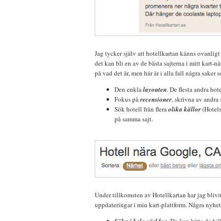
Jag tycker själv att hotellkartan känns ovanligt r
det kan bli en av de bästa sajterna i mitt kart-nät
på vad det är, men här är i alla fall några saker 
Den enkla
layouten
. De flesta andra hot
Fokus på
recensioner
, skrivna av andra 
Sök hotell från flera
olika källor
(Hotel
på samma sajt.
Under tillkomsten av Hotellkartan har jag blivi
uppdateringar i min kart-plattform. Några nyhet
Söka i
hela världen
. Du kan hitta de bil