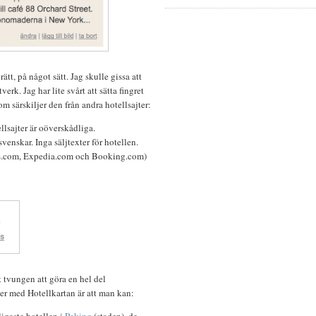
ätt, på något sätt. Jag skulle gissa att
verk. Jag har lite svårt att sätta fingret
som särskiljer den från andra hotellsajter:
ellsajter är oöverskådliga.
svenskar. Inga säljtexter för hotellen.
s.com, Expedia.com och Booking.com)
t tvungen att göra en hel del
er med Hotellkartan är att man kan:
ligaste hotellen i
Peking
(staden), de