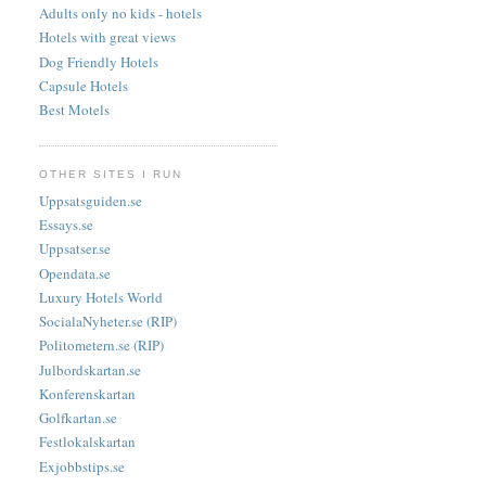
Adults only no kids - hotels
Hotels with great views
Dog Friendly Hotels
Capsule Hotels
Best Motels
OTHER SITES I RUN
Uppsatsguiden.se
Essays.se
Uppsatser.se
Opendata.se
Luxury Hotels World
SocialaNyheter.se (RIP)
Politometern.se (RIP)
Julbordskartan.se
Konferenskartan
Golfkartan.se
Festlokalskartan
Exjobbstips.se