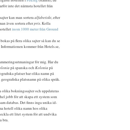
arför inte det närmsta hotellet från
tsajter kan man sortera
alfabetiskt
, efter
man även sortera efter
pris
. Kolla
hotellet
inom 1000 meter från Ground
bokas på flera olika sajter så kan du se
. Informationen kommer från Hotels.se,
grammeringsutmaningar för mig. Har du
olonia
på spanska och
Kolonia
på
ografiska platser har olika namn på
ra geografiska platsnamn på olika språk.
a olika bokningssajter och uppdateras
 hel jobb för att skapa ett system som
am databas. Det finns inga unika id-
ma hotell olika namn hos olika
eckla ett litet system för att undvika
a bra.