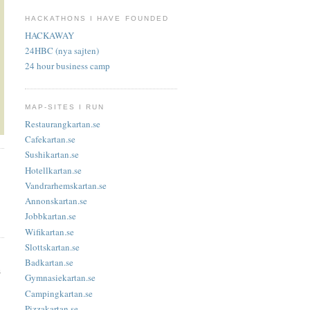
HACKATHONS I HAVE FOUNDED
HACKAWAY
24HBC (nya sajten)
24 hour business camp
MAP-SITES I RUN
Restaurangkartan.se
Cafekartan.se
Sushikartan.se
Hotellkartan.se
Vandrarhemskartan.se
Annonskartan.se
Jobbkartan.se
Wifikartan.se
Slottskartan.se
Badkartan.se
s
Gymnasiekartan.se
Campingkartan.se
Pizzakartan.se