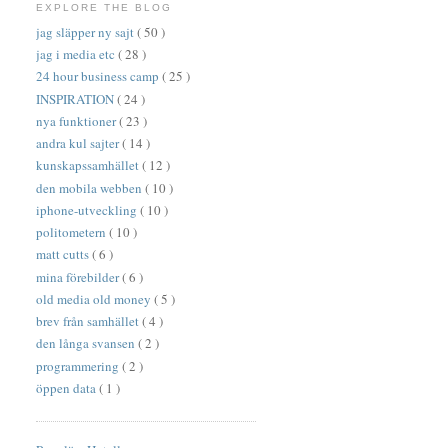
EXPLORE THE BLOG
jag släpper ny sajt
( 50 )
jag i media etc
( 28 )
24 hour business camp
( 25 )
INSPIRATION
( 24 )
nya funktioner
( 23 )
andra kul sajter
( 14 )
kunskapssamhället
( 12 )
den mobila webben
( 10 )
iphone-utveckling
( 10 )
politometern
( 10 )
matt cutts
( 6 )
mina förebilder
( 6 )
old media old money
( 5 )
brev från samhället
( 4 )
den långa svansen
( 2 )
programmering
( 2 )
öppen data
( 1 )