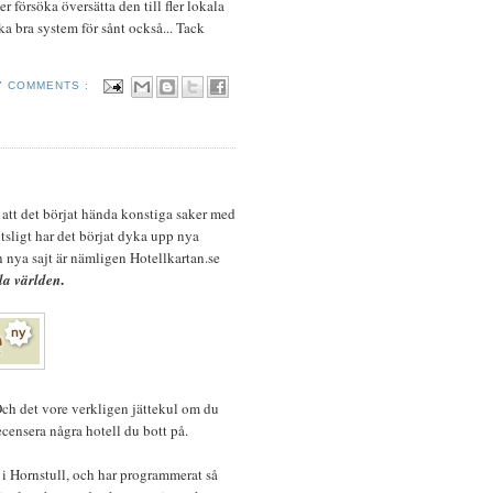
 försöka översätta den till fler lokala
ka bra system för sånt också... Tack
7 COMMENTS :
att det börjat hända konstiga saker med
sligt har det börjat dyka upp nya
n nya sajt är nämligen Hotellkartan.se
.
la världen
Och det vore verkligen jättekul om du
recensera några hotell du bott på.
i Hornstull, och har programmerat så