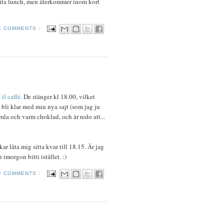
 äta lunch, men återkommer inom kort
4 COMMENTS :
å
il caffé
. De stänger kl 18.00, vilket
a bli klar med min nya sajt (som jag ju
emla och varm choklad, och är redo att...
kar låta mig sitta kvar till 18.15. Är jag
 imorgon bitti istället. :)
2 COMMENTS :