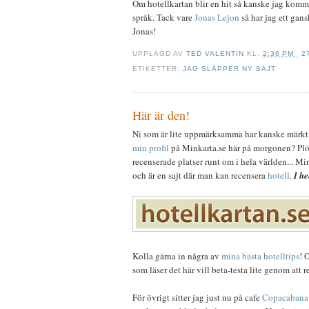
Om hotellkartan blir en hit så kanske jag kommer
språk. Tack vare
Jonas Lejon
så har jag ett gans
Jonas!
UPPLAGD AV
TED VALENTIN
KL.
2:36 PM
2
ETIKETTER:
JAG SLÄPPER NY SAJT
Här är den!
Ni som är lite uppmärksamma har kanske märkt 
min profil
på Minkarta.se här på morgonen? Plöt
recenserade platser runt om i hela världen... Mi
och är en sajt där man kan recensera
hotell
.
I he
Kolla gärna in några av
mina bästa hotelltips
! 
som läser det här vill beta-testa lite genom att 
För övrigt sitter jag just nu på cafe
Copacabana