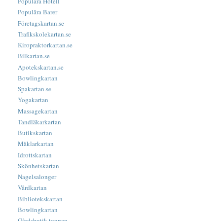
Populära Hotell
Populära Barer
Företagskartan.se
Trafikskolekartan.se
Kiropraktorkartan.se
Bilkartan.se
Apotekskartan.se
Bowlingkartan
Spakartan.se
Yogakartan
Massagekartan
Tandläkarkartan
Butikskartan
Mäklarkartan
Idrottskartan
Skönhetskartan
Nagelsalonger
Vårdkartan
Bibliotekskartan
Bowlingkartan
Gårdsbutik-toppen