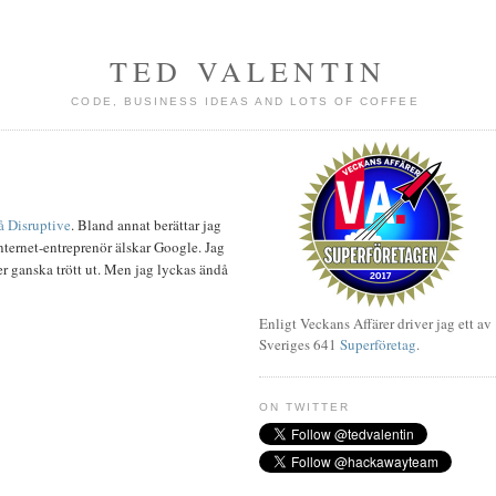
TED VALENTIN
CODE, BUSINESS IDEAS AND LOTS OF COFFEE
å Disruptive
. Bland annat berättar jag
ternet-entreprenör älskar Google. Jag
er ganska trött ut. Men jag lyckas ändå
Enligt Veckans Affärer driver jag ett av
Sveriges 641
Superföretag
.
ON TWITTER