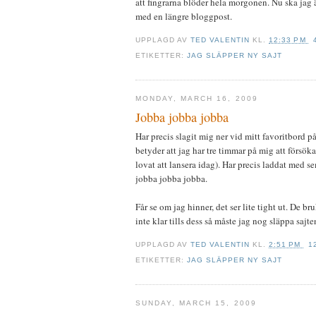
att fingrarna blöder hela morgonen. Nu ska jag
med en längre bloggpost.
UPPLAGD AV
TED VALENTIN
KL.
12:33 PM
ETIKETTER:
JAG SLÄPPER NY SAJT
MONDAY, MARCH 16, 2009
Jobba jobba jobba
Har precis slagit mig ner vid mitt favoritbord p
betyder att jag har tre timmar på mig att försök
lovat att lansera idag). Har precis laddat med s
jobba jobba jobba.
Får se om jag hinner, det ser lite tight ut. De bru
inte klar tills dess så måste jag nog släppa sajten
UPPLAGD AV
TED VALENTIN
KL.
2:51 PM
1
ETIKETTER:
JAG SLÄPPER NY SAJT
SUNDAY, MARCH 15, 2009