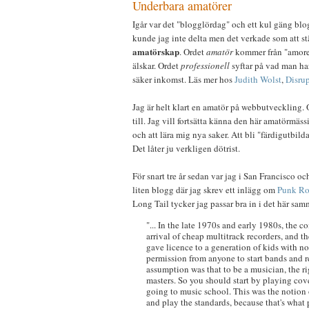
Underbara amatörer
Igår var det "blogglördag" och ett kul gäng bl
kunde jag inte delta men det verkade som att s
amatörskap
. Ordet
amatör
kommer från "amore"
älskar. Ordet
professionell
syftar på vad man har
säker inkomst. Läs mer hos
Judith Wolst
,
Disru
Jag är helt klart en amatör på webbutveckling. 
till. Jag vill fortsätta känna den här amatörmäs
och att lära mig nya saker. Att bli "färdigutbilda
Det låter ju verkligen dötrist.
För snart tre år sedan var jag i San Francisco o
liten blogg där jag skrev ett inlägg om
Punk Ro
Long Tail tycker jag passar bra in i det här s
"... In the late 1970s and early 1980s, the co
arrival of cheap multitrack recorders, and t
gave licence to a generation of kids with no
permission from anyone to start bands and rec
assumption was that to be a musician, the r
masters. So you should start by playing co
going to music school. This was the notion 
and play the standards, because that's what pe