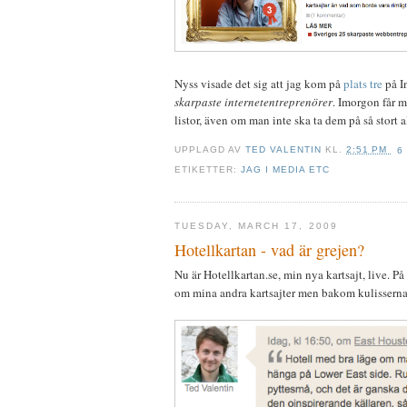
Nyss visade det sig att jag kom på
plats tre
på I
skarpaste internetentreprenörer
. Imorgon får m
listor, även om man inte ska ta dem på så stort al
UPPLAGD AV
TED VALENTIN
KL.
2:51 PM
6
ETIKETTER:
JAG I MEDIA ETC
TUESDAY, MARCH 17, 2009
Hotellkartan - vad är grejen?
Nu är Hotellkartan.se, min nya kartsajt, live. P
om mina andra kartsajter men bakom kulisserna ä