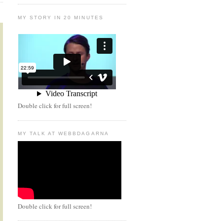
MY STORY IN 20 MINUTES
Double click for full screen!
MY TALK AT WEBBDAGARNA
Double click for full screen!