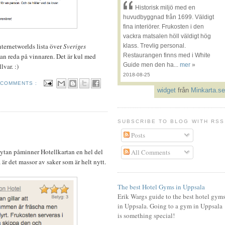
Historisk miljö med en
huvudbyggnad från 1699. Väldigt
fina interiörer. Frukosten i den
vackra matsalen höll väldigt hög
nternetworlds lista över
Sveriges
klass. Trevlig personal.
an reda på vinnaren. Det är kul med
Restaurangen finns med i White
Guide men den ha...
mer
»
lvar. :)
2018-08-25
 COMMENTS :
widget
från
Minkarta.se
SUBSCRIBE TO BLOG WITH RSS
Posts
å ytan påminner Hotellkartan en hel del
All Comments
r det massor av saker som är helt nytt.
The best Hotel Gyms in Uppsala
Erik Wargs guide to the best hotel gym
in Uppsala. Going to a gym in Uppsala
is something special!