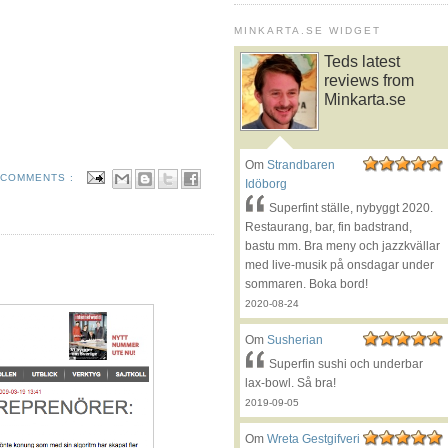
MINKARTA.SE WIDGET
Teds latest
reviews from
Minkarta.se
Om
Strandbaren
 COMMENTS :
Idöborg
Superfint ställe, nybyggt 2020.
Restaurang, bar, fin badstrand,
bastu mm. Bra meny och jazzkvällar
med live-musik på onsdagar under
sommaren. Boka bord!
2020-08-24
Om
Susherian
Superfin sushi och underbar
lax-bowl. Så bra!
2019-09-05
Om
Wreta Gestgifveri