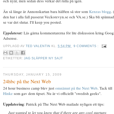
och nyår, men sedan dess verkar det rulla på igen.
Än så länge är Annonskartan bara hälften så stor som
Kenzas blogg
.
den har i alla fall passerat Veckorevyn.se och VA.se.) Ska bli spännad
se var det slutar. I'll keep you posted.
Uppdaterat:
Läs gärna kommentarerna för lite diskussion kring Goog
Adsense.
UPPLAGD AV
TED VALENTIN
KL.
5:54 PM
9 COMMENTS :
ETIKETTER:
JAG SLÄPPER NY SAJT
THURSDAY, JANUARY 15, 2009
24hbc på the Next Web
24 hour business camp blev just
omnämnt på the Next Web
. Tack till
Hinke
som gav dem tipset. Nu är vi officiellt "swedish geeks".
Uppdatering
: Patrick på The Next Web mailade nyligen ett tips:
Just wanted to let you know that if there are any cool startups