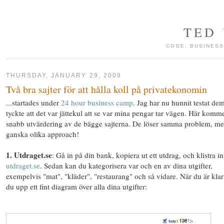
TED
CODE, BUSINESS
THURSDAY, JANUARY 29, 2009
Två bra sajter för att hålla koll på privatekonomin
...startades under
24 hour business camp
. Jag har nu hunnit testat de
tyckte att det var jättekul att se var mina pengar tar vägen. Här komm
snabb utvärdering av de bägge sajterna. De löser samma problem, me
ganska olika approach!
1. Utdraget.se
: Gå in på din bank, kopiera ut ett utdrag, och klistra i
utdraget.se
. Sedan kan du kategorisera var och en av dina utgifter,
exempelvis "mat", "kläder", "restaurang" och så vidare. När du är klar
du upp ett fint diagram över alla dina utgifter: