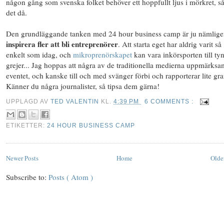
någon gång som svenska folket behöver ett hoppfullt ljus i mörkret, så
det då.
Den grundläggande tanken med 24 hour business camp är ju nämligen
inspirera fler att bli entreprenörer
. Att starta eget har aldrig varit så
enkelt som idag, och
mikroprenörskapet
kan vara inkörsporten till ty
grejer... Jag hoppas att några av de traditionella medierna uppmärks
eventet, och kanske till och med svänger förbi och rapporterar lite gr
Känner du några journalister, så tipsa dem gärna!
UPPLAGD AV
TED VALENTIN
KL.
4:39 PM
6 COMMENTS :
ETIKETTER:
24 HOUR BUSINESS CAMP
Newer Posts
Home
Olde
Subscribe to:
Posts ( Atom )