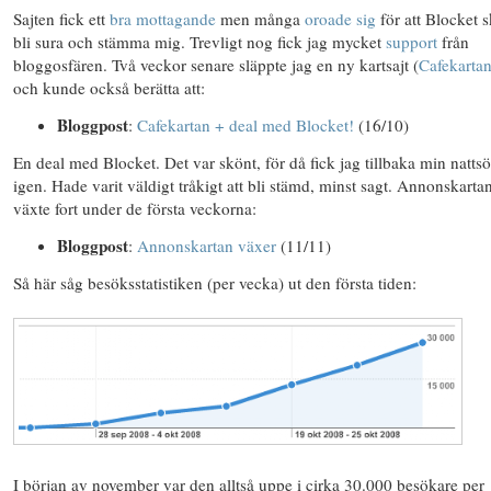
Sajten fick ett
bra
mottagande
men många
oroade sig
för att Blocket s
bli sura och stämma mig. Trevligt nog fick jag mycket
support
från
bloggosfären. Två veckor senare släppte jag en ny kartsajt (
Cafekartan
och kunde också berätta att:
Bloggpost
:
Cafekartan + deal med Blocket!
(16/10)
En deal med Blocket. Det var skönt, för då fick jag tillbaka min natt
igen. Hade varit väldigt tråkigt att bli stämd, minst sagt. Annonskarta
växte fort under de första veckorna:
Bloggpost
:
Annonskartan växer
(11/11)
Så här såg besöksstatistiken (per vecka) ut den första tiden:
I början av november var den alltså uppe i cirka 30.000 besökare per