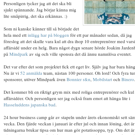
Personligen tycker jag att det ska bli
sjukt spännande. Jag börjar känna mig
lite småpirrig, det ska erkännas. :)
Som ni kanske känner till så började det
hela med ett
inlägg har på bloggen
för ett par månader sedan, då jag
föreslog att det skulle vara kul att dra ihop 10 entreprenörer med vars
affärsidé under en helg. Bara något dygn senare hörde Joakim Jarden
på
Mindpark
av sig och ville sponsra det då ännu namnlösa eventet.
Det var efter det som projektet fick ett eget liv. Själv jag har bara häng
Nu är vi
52 anmälda
team, nästan 100 personer. Oh lord! Och fyra tu
sponsorer, utöver Mindpark även
Bonnier r&n
,
Mobilstart
och
Binero
Det kommer bli en riktigt grym mix med roliga entreprenörer och kul
affärsidéer. Och personligen ser jag också fram emot att hänga lite i
Hasseluddens japanska bad
.
24 hour business camp går av stapeln under årets ekonomiskt sett sä
vecka. Den fjärde veckan i januari är efter jul och innan löning, det är
tidningarna brukar tipsa om hur man gör potatissoppa, typ. Om det är