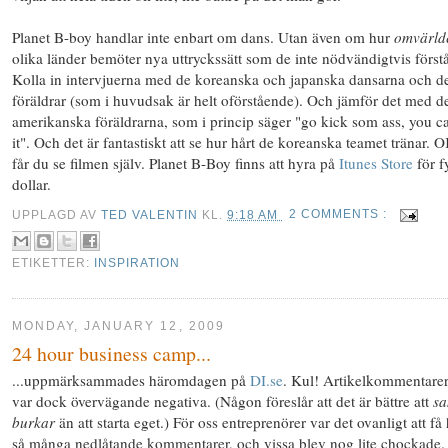
Planet B-boy handlar inte enbart om dans. Utan även om hur
omvärld
olika länder bemöter nya uttryckssätt som de inte nödvändigtvis förstå
Kolla in intervjuerna med de koreanska och japanska dansarna och d
föräldrar (som i huvudsak är helt oförstående). Och jämför det med d
amerikanska föräldrarna, som i princip säger "go kick som ass, you c
it". Och det är fantastiskt att se hur hårt de koreanska teamet tränar. 
får du se filmen själv. Planet B-Boy finns att hyra på
Itunes Store
för f
dollar.
UPPLAGD AV
TED VALENTIN
KL.
9:18 AM
2 COMMENTS :
ETIKETTER:
INSPIRATION
MONDAY, JANUARY 12, 2009
24 hour business camp...
...uppmärksammades häromdagen på
DI.se
. Kul! Artikelkommentare
var dock övervägande negativa. (Någon föreslår att det är bättre att
sa
burkar
än att starta eget.) För oss entreprenörer var det ovanligt att få
så många nedlåtande kommentarer, och vissa blev nog lite chockade.