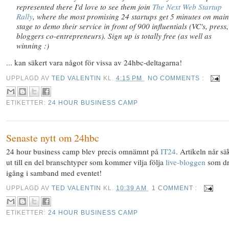
represented there I'd love to see them join
The Next Web Startup
Rally
, where the most promising 24 startups get 5 minutes on main
stage to demo their service in front of 900 influentials (VC's, press,
bloggers co-entrepreneurs). Sign up is totally free (as well as
winning :)
... kan säkert vara något för vissa av 24hbc-deltagarna!
UPPLAGD AV
TED VALENTIN
KL.
4:15 PM
NO COMMENTS :
ETIKETTER:
24 HOUR BUSINESS CAMP
Senaste nytt om 24hbc
24 hour business camp blev precis omnämnt på
IT24
. Artikeln når sä
ut till en del branschtyper som kommer vilja följa
live-bloggen
som dr
igång i samband med eventet!
UPPLAGD AV
TED VALENTIN
KL.
10:39 AM
1 COMMENT :
ETIKETTER:
24 HOUR BUSINESS CAMP