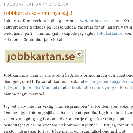
TUESDAY, JANUARY 27, 2009
Jobbkartan.se - min nya sajt!
I slutet av förra veckan höll jag i eventet
24 hour business camp
. 90
entreprenörer träffades på Hasseludden Yasuragi för att lansera varsin
webbtjänst på 24 timmar. Själv skapade jag sajten
Jobbkartan.se
, som
sökmotor för att hitta jobb lokalt.
Jobbkartan.se hämtar alla jobb från Arbetsförmedlingen och positione
dem geografiskt. På så sätt kan man söka efter
programmerarjobb när
KTH
,
alla jobb nära Munkedal
, eller
kock-jobb nära Nytorget
. För att
nämna några exempel.
Jag vet själv inte hur viktig "närhetsprincipen" är för dem som söker 
Om jag utgår från mig själv så hatar jag att pendla. Jag blir lite ledsen 
själen varje gång jag hör om folk som varje dag måste trängas på
pendeltåget eller i bilköer för att komma till jobbet... Och jag tror att d
en stor tidsmässig förlust, både privat och samhällsekonomiskt, att