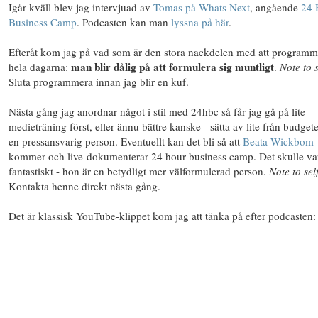
Igår kväll blev jag intervjuad av
Tomas på Whats Next
, angående
24 
Business Camp
. Podcasten kan man
lyssna på här
.
Efteråt kom jag på vad som är den stora nackdelen med att programm
man blir dålig på att formulera sig muntligt
hela dagarna:
.
Note to s
Sluta programmera innan jag blir en kuf.
Nästa gång jag anordnar något i stil med 24hbc så får jag gå på lite
medieträning först, eller ännu bättre kanske - sätta av lite från budgeten
en pressansvarig person. Eventuellt kan det bli så att
Beata Wickbom
kommer och live-dokumenterar 24 hour business camp. Det skulle va
fantastiskt - hon är en betydligt mer välformulerad person.
Note to sel
Kontakta henne direkt nästa gång.
Det är klassisk YouTube-klippet kom jag att tänka på efter podcasten: