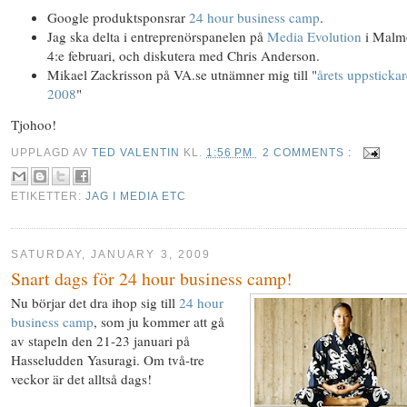
Google produktsponsrar
24 hour business camp
.
Jag ska delta i entreprenörspanelen på
Media Evolution
i Malm
4:e februari, och diskutera med Chris Anderson.
Mikael Zackrisson på VA.se utnämner mig till "
årets uppstickar
2008
"
Tjohoo!
UPPLAGD AV
TED VALENTIN
KL.
1:56 PM
2 COMMENTS :
ETIKETTER:
JAG I MEDIA ETC
SATURDAY, JANUARY 3, 2009
Snart dags för 24 hour business camp!
Nu börjar det dra ihop sig till
24 hour
business camp
, som ju kommer att gå
av stapeln den 21-23 januari på
Hasseludden Yasuragi. Om två-tre
veckor är det alltså dags!