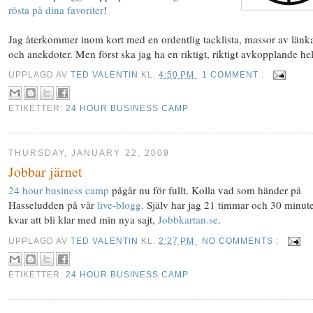
rösta på dina favoriter
!
Jag återkommer inom kort med en ordentlig tacklista, massor av länk
och anekdoter. Men först ska jag ha en riktigt, riktigt avkopplande hel
UPPLAGD AV
TED VALENTIN
KL.
4:50 PM
1 COMMENT :
ETIKETTER:
24 HOUR BUSINESS CAMP
THURSDAY, JANUARY 22, 2009
Jobbar järnet
24 hour business camp
pågår nu för fullt. Kolla vad som händer på
Hasseludden på vår
live-blogg
. Själv har jag 21 timmar och 30 minut
kvar att bli klar med min nya sajt,
Jobbkartan.se
.
UPPLAGD AV
TED VALENTIN
KL.
2:27 PM
NO COMMENTS :
ETIKETTER:
24 HOUR BUSINESS CAMP