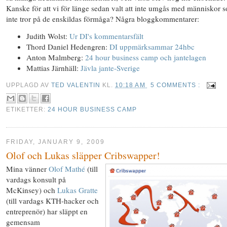
Kanske för att vi för länge sedan valt att inte umgås med människor 
inte tror på de enskildas förmåga? Några bloggkommentarer:
Judith Wolst:
Ur DI's kommentarsfält
Thord Daniel Hedengren:
DI uppmärksammar 24hbc
Anton Malmberg:
24 hour business camp och jantelagen
Mattias Järnhäll:
Jävla jante-Sverige
UPPLAGD AV
TED VALENTIN
KL.
10:18 AM
5 COMMENTS :
ETIKETTER:
24 HOUR BUSINESS CAMP
FRIDAY, JANUARY 9, 2009
Olof och Lukas släpper Cribswapper!
Mina vänner
Olof Mathé
(till
vardags konsult på
McKinsey) och
Lukas Gratte
(till vardags KTH-hacker och
entreprenör) har släppt en
gemensam