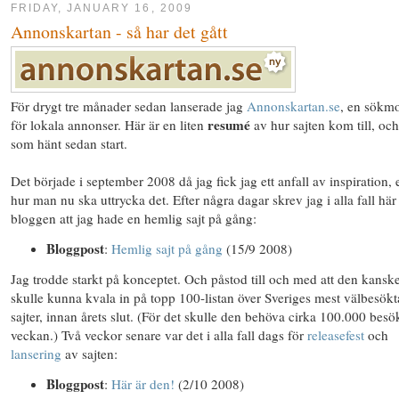
FRIDAY, JANUARY 16, 2009
Annonskartan - så har det gått
För drygt tre månader sedan lanserade jag
Annonskartan.se
, en sökm
resumé
för lokala annonser. Här är en liten
av hur sajten kom till, oc
som hänt sedan start.
Det började i september 2008 då jag fick jag ett anfall av inspiration, e
hur man nu ska uttrycka det. Efter några dagar skrev jag i alla fall här
bloggen att jag hade en hemlig sajt på gång:
Bloggpost
:
Hemlig sajt på gång
(15/9 2008)
Jag trodde starkt på konceptet. Och påstod till och med att den kansk
skulle kunna kvala in på topp 100-listan över Sveriges mest välbesökt
sajter, innan årets slut. (För det skulle den behöva cirka 100.000 besö
veckan.) Två veckor senare var det i alla fall dags för
releasefest
och
lansering
av sajten:
Bloggpost
:
Här är den!
(2/10 2008)