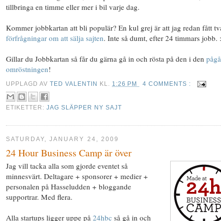
tillbringa en timme eller mer i bil varje dag.
Kommer jobbkartan att bli populär? En kul grej är att jag redan fått tv
förfrågningar om att sälja sajten
. Inte så dumt, efter 24 timmars jobb. 
Gillar du Jobbkartan så får du gärna gå in och rösta på den i den
pågå
omröstningen
!
UPPLAGD AV
TED VALENTIN
KL.
1:26 PM
4 COMMENTS :
ETIKETTER:
JAG SLÄPPER NY SAJT
SATURDAY, JANUARY 24, 2009
24 Hour Business Camp är över
Jag vill tacka alla som gjorde eventet så
minnesvärt. Deltagare + sponsorer + medier +
personalen på Hasseludden + bloggande
supportrar. Med flera.
Alla startups ligger uppe på
24hbc
så gå in och