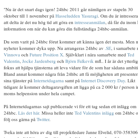
"Nu är det snart dags igen! 24hbc 2011 går nämligen av stapeln 30
oktober till 1 november på
Hasseludden Yasuragi
. Om du är intresser
att delta är det nu hög tid att göra en
intresseanmälan
, då får du inom 
information om när du kan göra din fullständiga 24hbc-anmälan.
Du som varit på 24hbc förut kommer att känna igen det mesta. Men 
nyheter kommer dyka upp. Nu arrangeras 24hbc av
.SE
, i samarbete
Vinnova
och
Future Position X
. Självklart i nära samarbete med
Ted
Valentin
,
Jocke Jardenberg
och
Björn Falkevik
mfl.. I år är det ytterli
fokus att hjälpa tjänsterna att leva vidare för de som har sådana ambit
Bland annat kommer några från 24hbc att få möjligheten att presenter
sina tjänster på
Internetdagarna
samt på
Internet Discovery Day
. Likt
tidigare år kommer deltagaravgiften att ligga på ca 2 000 kr / person 
moms helpension under hela campet.
På Internetdagarnas sajt publicerade vi för ett tag sedan ett inlägg om
24hbc.
Läs det här.
Missa heller inte
Ted Valentins inlägg
om 24hbc 
följ oss gärna på
Twitter
.
Tveka inte att höra av dig till projektledare Janne Elvelid, 070-358306