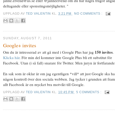
janne.elvelid@iis.se
eller @janneelvelid om du har några frågor angå
deltagande eller sponsringsmöjligheter. "
UPPLAGD AV
TED VALENTIN
KL.
3:21 PM
NO COMMENTS :
SUNDAY, AUGUST 7, 2011
Google+ invites
150 invites
Om du är intresserad av att gå med i Google Plus har jag
.
Klicka här
. För min del kommer inte Google Plus bli ett substitut för
Facebook. Utan (i så fall) snarare för Twitter. Men juryn är fortfarande
En sak som är oklar är om jag egentligen *vill* att just Google ska ha
någon kontroll över den sociala webben. Jag tycker i grunden att fram
allt Facebook är en mycket bra motvikt till Google.
UPPLAGD AV
TED VALENTIN
KL.
10:45 PM
5 COMMENTS :