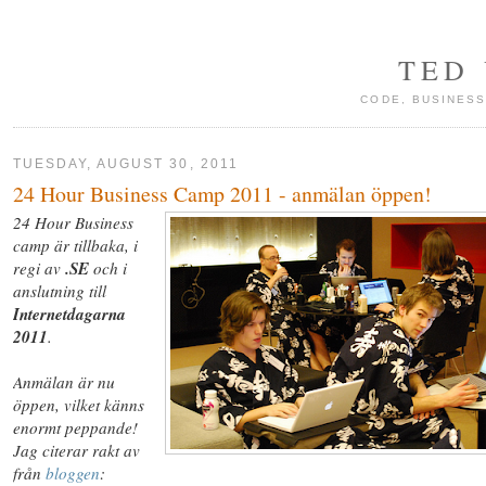
TED
CODE, BUSINESS
TUESDAY, AUGUST 30, 2011
24 Hour Business Camp 2011 - anmälan öppen!
24 Hour Business
camp är tillbaka, i
regi av
.SE
och i
anslutning till
Internetdagarna
2011
.
Anmälan är nu
öppen, vilket känns
enormt peppande!
Jag citerar rakt av
från
bloggen
: