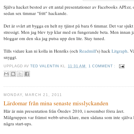
Själva hacket bestod av ett antal presentationer av Facebooks API:er,
sedan sex timmar "fritt" hackande.
Det är svårt att bygga en helt ny tjänst på bara 6 timmar. Det var sjukt
stressigt. Men jag blev typ klar med en fungerande beta. Men innan j
bloggar om den ska jag putsa upp den lite. Stay tuned.
Tills vidare kan ni kolla in Henriks (och
Readmill
's) hack
Litgraph
. V
snyggt.
UPPLAGD AV
TED VALENTIN
KL.
11:31 AM
1 COMMENT :
MONDAY, MARCH 21, 2011
Lärdomar från mina senaste misslyckanden
Här är min presentation från Öredev 2010, i november förra året.
Målgruppen var främst webb-utvecklare, men sådana som inte själva 
några start-ups.