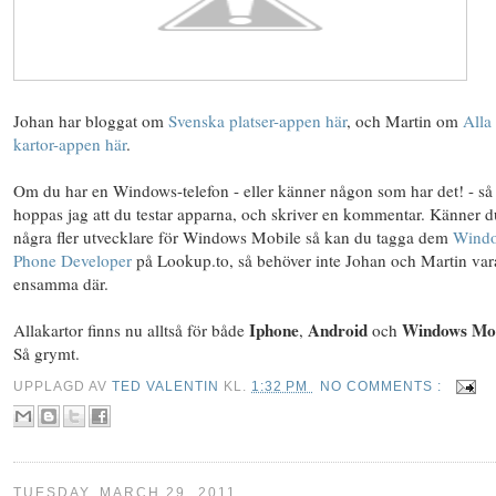
Johan har bloggat om
Svenska platser-appen här
, och Martin om
Alla
kartor-appen här
.
Om du har en Windows-telefon - eller känner någon som har det! - så
hoppas jag att du testar apparna, och skriver en kommentar. Känner du
några fler utvecklare för Windows Mobile så kan du tagga dem
Wind
Phone Developer
på Lookup.to, så behöver inte Johan och Martin var
ensamma där.
Iphone
Android
Windows Mob
Allakartor finns nu alltså för både
,
och
Så grymt.
UPPLAGD AV
TED VALENTIN
KL.
1:32 PM
NO COMMENTS :
TUESDAY, MARCH 29, 2011