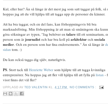
Kul, eller hur? Än så länge är det mest jag som satt taggar på folk, så
hoppas jag att du vill hjälpa till att tagga upp de personer du känner.
Att ha bra taggar, och en del fans, kan förhoppningsvis bli bra
marknadsföring. Min förhoppning är att man så småningom ska kun
talare
göra sökningar av typen, "Jag behöver en
till ett seminarium, e
journalist
arkitektur
sociala
person som är
och har bra koll på
och
medier
. Och en person som har fina endorsements." Än så länge är
d
sidan
tom. :)
Du kan också tagga dig själv, naturligtvis.
PS
. Stort tack till
Henriette Weber
som hjälpte till att tagga kvinnliga
entreprenörer. Nu hoppas jag att fler vill hjälpa till att fylla på
listan
- 
visst finns det väl fler?
UPPLAGD AV
TED VALENTIN
KL.
4:17 PM
NO COMMENTS :