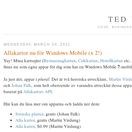
TED
CODE, BUSINESS
WEDNESDAY, MARCH 30, 2011
Allakartor nu för Windows Mobile (x 2!)
Yay! Mina kartsajter (
Restaurangkartan
,
Cafekartan
,
Hotellkartan
etc..
7
finns nu som egna appar för dig som har en Windows Mobile
-mobil
Ja just det, appar i
plural
. Det är två heroiska utvecklare,
Martin Vird
och
Johan Falk
, som helt oberoende av varandra utvecklat dessa appa
baserat på
Allakartors API
.
Här kan du läsa mer om apparna och ladda ner dem:
Svenska platser
, gratis (Johan Falk)
Alla kartor
, gratis (Martin Virdung)
Alla kartor
, $0.99 (Martin Virdung)