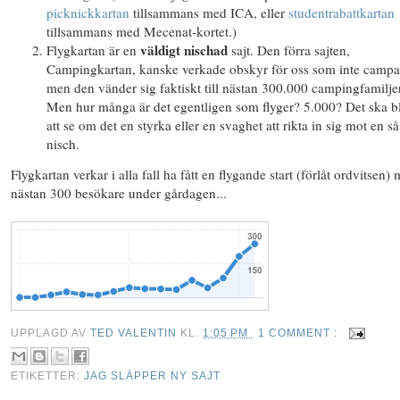
picknickkartan
tillsammans med ICA, eller
studentrabattkartan
tillsammans med Mecenat-kortet.)
väldigt nischad
Flygkartan är en
sajt. Den förra sajten,
Campingkartan, kanske verkade obskyr för oss som inte campa
men den vänder sig faktiskt till nästan 300.000 campingfamiljer
Men hur många är det egentligen som flyger? 5.000? Det ska bl
att se om det en styrka eller en svaghet att rikta in sig mot en så
nisch.
Flygkartan verkar i alla fall ha fått en flygande start (förlåt ordvitsen)
nästan 300 besökare under gårdagen...
UPPLAGD AV
TED VALENTIN
KL.
1:05 PM
1 COMMENT :
ETIKETTER:
JAG SLÄPPER NY SAJT