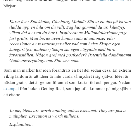
början:
Karta över Stockholm, Göteborg, Malmö: Sätt ut ett tips på kartan
(ladda upp en bild om du vill). Säg hur gammal du är, kille/tjej,
vilken del av stan du bor i. Inspirerat av Milliondollarhomepage -
fast gratis. Man borde även kunna sätta ut annonser eller
recensioner av restauranger eller vad som helst! Skapa egen
kategori (ex: toaletter) Skapa sin egen cityguide med bara
favoritställen. Någon grej med postkoder? Potentiella domännamn
Guidetoeverything.com, Showme.com.
Som man märker har idén förändrats en hel del sedan dess. En extrem
viktig lärdom är att idéer är inte värda så mycket i sig själva. Idéer är
nästan gratis, det är genomförandet som kostar tid och pengar. Nedan 
exempel
från boken Getting Real, som jag ofta kommer på mig själv
att citera:
To me, ideas are worth nothing unless executed. They are just a
multiplier. Execution is worth millions.
Explanation: