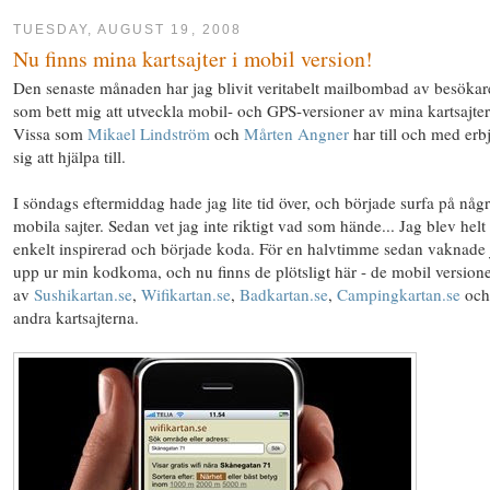
TUESDAY, AUGUST 19, 2008
Nu finns mina kartsajter i mobil version!
Den senaste månaden har jag blivit veritabelt mailbombad av besökar
som bett mig att utveckla mobil- och GPS-versioner av mina kartsajter
Vissa som
Mikael Lindström
och
Mårten Angner
har till och med erb
sig att hjälpa till.
I söndags eftermiddag hade jag lite tid över, och började surfa på någ
mobila sajter. Sedan vet jag inte riktigt vad som hände... Jag blev helt
enkelt inspirerad och började koda. För en halvtimme sedan vaknade 
upp ur min kodkoma, och nu finns de plötsligt här - de mobil version
av
Sushikartan.se
,
Wifikartan.se
,
Badkartan.se
,
Campingkartan.se
och
andra kartsajterna.