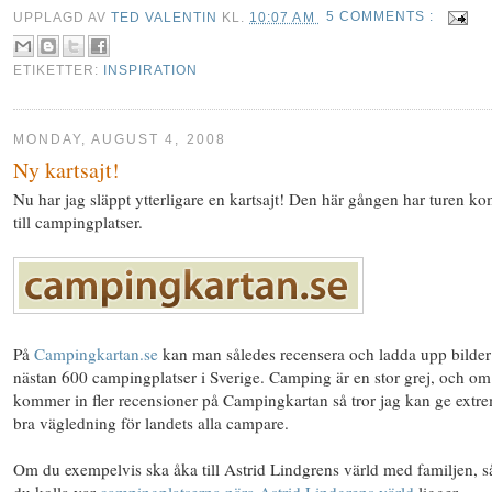
UPPLAGD AV
TED VALENTIN
KL.
10:07 AM
5 COMMENTS :
ETIKETTER:
INSPIRATION
MONDAY, AUGUST 4, 2008
Ny kartsajt!
Nu har jag släppt ytterligare en kartsajt! Den här gången har turen k
till campingplatser.
På
Campingkartan.se
kan man således recensera och ladda upp bilder
nästan 600 campingplatser i Sverige. Camping är en stor grej, och om
kommer in fler recensioner på Campingkartan så tror jag kan ge extr
bra vägledning för landets alla campare.
Om du exempelvis ska åka till Astrid Lindgrens värld med familjen, s
du kolla var
campingplatserna nära Astrid Lindgrens värld
ligger.