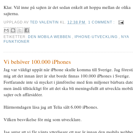
Klar. Väl inne på sajten är det sedan enkelt att hoppa mellan de olika
sajterna.
UPPLAGD AV
TED VALENTIN
KL.
12:38 PM
1 COMMENT :
ETIKETTER:
DEN MOBILA WEBBEN
,
IPHONE-UTVECKLING
,
NYA
FUNKTIONER
Vi behöver 100.000 iPhones
Jag var väldigt uppåt när iPhone skulle komma till Sverige. Jag förest
mig att det innan året är slut borde finnas 100.000 iPhones i Sverige.
Fortfarande inte så mycket i jämförelse med fem miljoner bärbara dato
men ändå tillräckligt för att det ska bli meningsfullt att utveckla mobil
sajter och affärsidéer.
Härmomdagen läsa jag att Telia sålt 6.000 iPhones.
Vilken besvikelse för mig som utvecklare.
Jag antar att vi får vänta ytterligare ett par år innan den mobila webbe