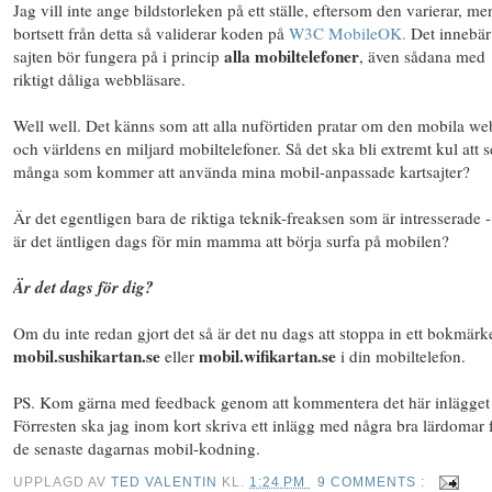
Jag vill inte ange bildstorleken på ett ställe, eftersom den varierar, me
bortsett från detta så validerar koden på
W3C MobileOK.
Det innebär 
alla mobiltelefoner
sajten bör fungera på i princip
, även sådana med
riktigt dåliga webbläsare.
Well well. Det känns som att alla nuförtiden pratar om den mobila w
och världens en miljard mobiltelefoner. Så det ska bli extremt kul att s
många som kommer att använda mina mobil-anpassade kartsajter?
Är det egentligen bara de riktiga teknik-freaksen som är intresserade - 
är det äntligen dags för min mamma att börja surfa på mobilen?
Är det dags för dig?
Om du inte redan gjort det så är det nu dags att stoppa in ett bokmärk
mobil.sushikartan.se
mobil.wifikartan.se
eller
i din mobiltelefon.
PS. Kom gärna med feedback genom att kommentera det här inlägget
Förresten ska jag inom kort skriva ett inlägg med några bra lärdomar 
de senaste dagarnas mobil-kodning.
UPPLAGD AV
TED VALENTIN
KL.
1:24 PM
9 COMMENTS :