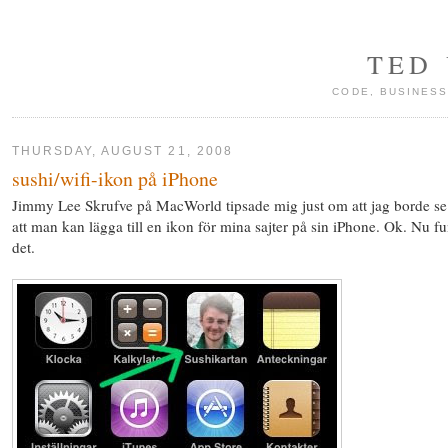
TED
CODE, BUSINESS
THURSDAY, AUGUST 21, 2008
sushi/wifi-ikon på iPhone
Jimmy Lee Skrufve på MacWorld tipsade mig just om att jag borde se t
att man kan lägga till en ikon för mina sajter på sin iPhone. Ok. Nu f
det.