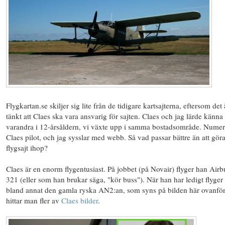
Flygkartan.se skiljer sig lite från de tidigare kartsajterna, eftersom det 
tänkt att Claes ska vara ansvarig för sajten. Claes och jag lärde känna
varandra i 12-årsåldern, vi växte upp i samma bostadsområde. Numer
Claes pilot, och jag sysslar med webb. Så vad passar bättre än att gör
flygsajt ihop?
Claes är en enorm flygentusiast. På jobbet (på Novair) flyger han Airb
321 (eller som han brukar säga, "kör buss"). När han har ledigt flyger
bland annat den gamla ryska AN2:an, som syns på bilden här ovanför
hittar man fler av
Claes bilder
.