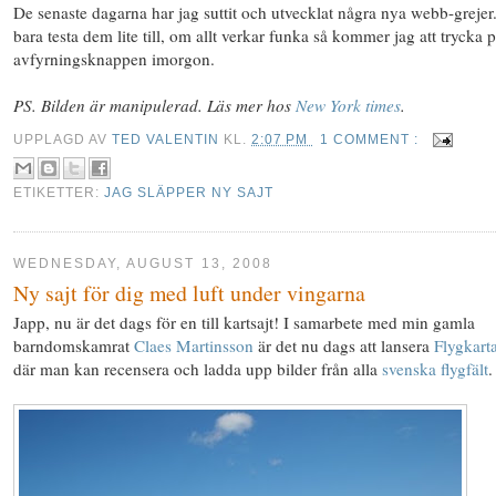
De senaste dagarna har jag suttit och utvecklat några nya webb-grejer
bara testa dem lite till, om allt verkar funka så kommer jag att trycka 
avfyrningsknappen imorgon.
PS. Bilden är manipulerad. Läs mer hos
New York times
.
UPPLAGD AV
TED VALENTIN
KL.
2:07 PM
1 COMMENT :
ETIKETTER:
JAG SLÄPPER NY SAJT
WEDNESDAY, AUGUST 13, 2008
Ny sajt för dig med luft under vingarna
Japp, nu är det dags för en till kartsajt! I samarbete med min gamla
barndomskamrat
Claes Martinsson
är det nu dags att lansera
Flygkart
där man kan recensera och ladda upp bilder från alla
svenska flygfält
.