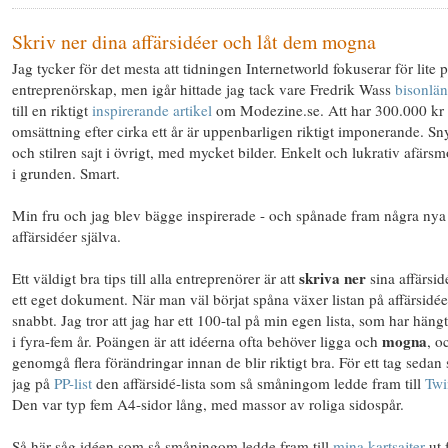
Skriv ner dina affärsidéer och låt dem mogna
Jag tycker för det mesta att tidningen Internetworld fokuserar för lite 
entreprenörskap, men igår hittade jag tack vare Fredrik Wass
bisonlä
till en riktigt
inspirerande artikel
om Modezine.se. Att har 300.000 kr 
omsättning efter cirka ett år är uppenbarligen riktigt imponerande. S
och stilren sajt i övrigt, med mycket bilder. Enkelt och lukrativ afärsm
i grunden. Smart.
Min fru och jag blev bägge inspirerade - och spånade fram några nya
affärsidéer själva.
skriva ner
Ett väldigt bra tips till alla entreprenörer är att
sina affärsid
ett eget dokument. När man väl börjat spåna växer listan på affärsidée
snabbt. Jag tror att jag har ett 100-tal på min egen lista, som har hän
mogna
i fyra-fem år. Poängen är att idéerna ofta behöver ligga och
, o
genomgå flera förändringar innan de blir riktigt bra. För ett tag sedan
jag på
PP-list
den affärsidé-lista som så småningom ledde fram till
Twi
Den var typ fem A4-sidor lång, med massor av roliga sidospår.
Så här såg idéen som så småningom ledde fram till
mina kartsajter
ut 