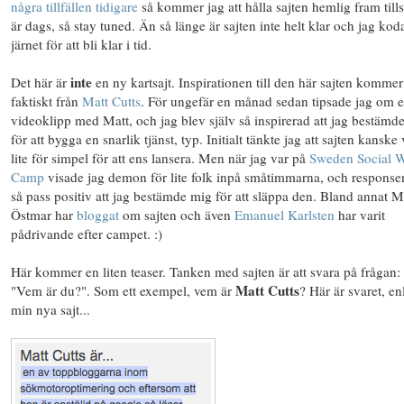
några tillfällen tidigare
så kommer jag att hålla sajten hemlig fram tills
är dags, så stay tuned. Än så länge är sajten inte helt klar och jag kod
järnet för att bli klar i tid.
inte
Det här är
en ny kartsajt. Inspirationen till den här sajten kommer
faktiskt från
Matt Cutts
. För ungefär en månad sedan tipsade jag om e
videoklipp med Matt, och jag blev själv så inspirerad att jag bestämd
för att bygga en snarlik tjänst, typ. Initialt tänkte jag att sajten kanske 
lite för simpel för att ens lansera. Men när jag var på
Sweden Social 
Camp
visade jag demon för lite folk inpå småtimmarna, och response
så pass positiv att jag bestämde mig för att släppa den. Bland annat M
Östmar har
bloggat
om sajten och även
Emanuel Karlsten
har varit
pådrivande efter campet. :)
Här kommer en liten teaser. Tanken med sajten är att svara på frågan:
Matt Cutts
"Vem är du?". Som ett exempel, vem är
? Här är svaret, en
min nya sajt...