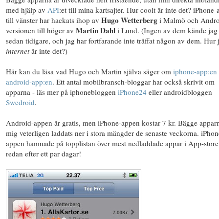
med hjälp av
API
:et till mina kartsajter. Hur coolt är inte det? iPhone
Hugo Wetterberg
till vänster har hackats ihop av
i Malmö och Andro
Martin Dahl
versionen till höger av
i Lund. (Ingen av dem kände jag
sedan tidigare, och jag har fortfarande inte träffat någon av dem. Hur 
internet
är inte det?)
Här kan du läsa vad Hugo och Martin själva säger om
iphone-app:en
android-app:en
. Ett antal mobilbransch-bloggar har också skrivit om
apparna - läs mer på iphonebloggen
iPhone24
eller androidbloggen
Swedroid
.
Android-appen är gratis, men iPhone-appen kostar 7 kr. Bägge appar
mig veterligen laddats ner i stora mängder de senaste veckorna. iPhon
appen hamnade på topplistan över mest nedladdade appar i App-store
redan efter ett par dagar!