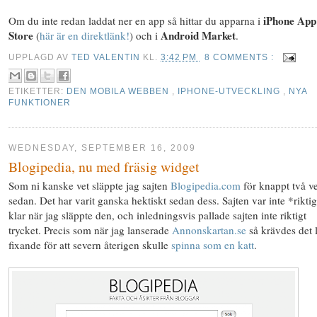
iPhone App
Om du inte redan laddat ner en app så hittar du apparna i
Store
Android Market
(
här är en direktlänk!
) och i
.
UPPLAGD AV
TED VALENTIN
KL.
3:42 PM
8 COMMENTS :
ETIKETTER:
DEN MOBILA WEBBEN
,
IPHONE-UTVECKLING
,
NYA
FUNKTIONER
WEDNESDAY, SEPTEMBER 16, 2009
Blogipedia, nu med fräsig widget
Som ni kanske vet släppte jag sajten
Blogipedia.com
för knappt två v
sedan. Det har varit ganska hektiskt sedan dess. Sajten var inte *riktig
klar när jag släppte den, och inledningsvis pallade sajten inte riktigt
trycket. Precis som när jag lanserade
Annonskartan.se
så krävdes det l
fixande för att severn återigen skulle
spinna som en katt
.