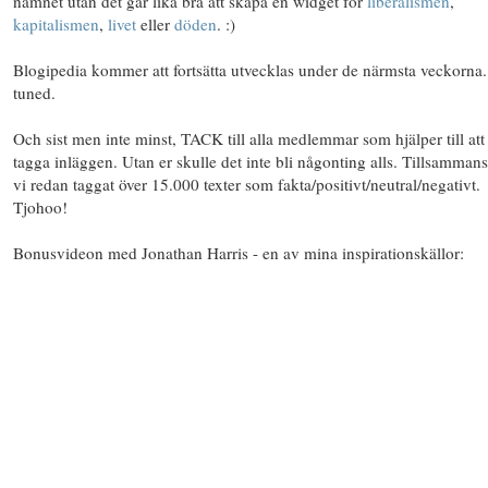
namnet utan det går lika bra att skapa en widget för
liberalismen
,
kapitalismen
,
livet
eller
döden
. :)
Blogipedia kommer att fortsätta utvecklas under de närmsta veckorna.
tuned.
Och sist men inte minst, TACK till alla medlemmar som hjälper till att
tagga inläggen. Utan er skulle det inte bli någonting alls. Tillsammans
vi redan taggat över 15.000 texter som fakta/positivt/neutral/negativt.
Tjohoo!
Bonusvideon med Jonathan Harris - en av mina inspirationskällor: