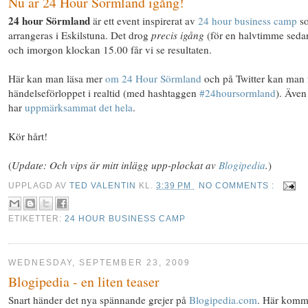
Nu är 24 Hour Sörmland igång!
24 hour Sörmland
är ett event inspirerat av
24 hour business camp
s
arrangeras i Eskilstuna. Det drog
precis igång
(för en halvtimme seda
och imorgon klockan 15.00 får vi se resultaten.
Här kan man läsa mer
om 24 Hour Sörmland
och på Twitter kan man 
händelseförloppet i realtid (med hashtaggen
#24hoursormland
). Äve
har
uppmärksammat det hela
.
Kör hårt!
(
Update: Och vips är mitt inlägg upp-plockat av
Blogipedia
.
)
UPPLAGD AV
TED VALENTIN
KL.
3:39 PM
NO COMMENTS :
ETIKETTER:
24 HOUR BUSINESS CAMP
WEDNESDAY, SEPTEMBER 23, 2009
Blogipedia - en liten teaser
Snart händer det nya spännande grejer på
Blogipedia.com
. Här komm