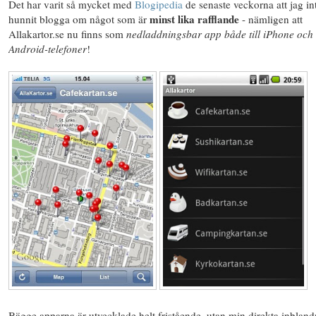
Det har varit så mycket med
Blogipedia
de senaste veckorna att jag in
minst lika rafflande
hunnit blogga om något som är
- nämligen att
Allakartor.se nu finns som
nedladdningsbar app
både till iPhone och
Android
-telefoner
!
Bägge apparna är utvecklade helt fristående, utan min direkta inbland