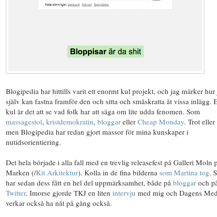
Blogipedia har hittills varit ett enormt kul projekt, och jag märker hur
själv kan fastna framför den och sitta och småskratta åt vissa inlägg. 
kul är det att se vad folk har att säga om lite udda fenomen. Som
massagestol
,
kristdemokratin
,
bloggar
eller
Cheap Monday
. Trot eller 
men Blogipedia har redan gjort massor för mina kunskaper i
nutidsorientiering.
Det hela började i alla fall med en trevlig releasefest på Galleri Moln 
Marken (/
Kit Arkitektur
). Kolla in de fina bilderna
som Martina tog
. 
har sedan dess fått en hel del uppmärksamhet, både på
bloggar
och p
Twitter
. Imorse gjorde TKJ en liten
intervju
med mig och Dagens Med
verkar också ha nåt på gång också.