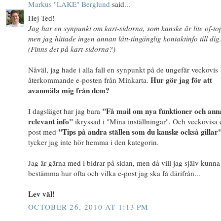
Markus "LAKE" Berglund
said...
Hej Ted!
Jag har en synpunkt om kart-sidorna, som kanske är lite of-to
men jag hittade ingen annan lätt-tingänglig kontaktinfo till dig
(Finns det på kart-sidorna?)
Nåväl, jag hade i alla fall en synpunkt på de ungefär veckovis
Hur gör jag för att
återkommande e-posten från Minkarta.
avanmäla mig från dem?
"Få mail om nya funktioner och ann
I dagsläget har jag bara
relevant info"
ikryssad i "Mina inställningar". Och veckovisa 
"Tips på andra ställen som du kanske också gillar
post med
tycker jag inte hör hemma i den kategorin.
Jag är gärna med i bidrar på sidan, men då vill jag själv kunna
bestämma hur ofta och vilka e-post jag ska få därifrån...
Lev väl!
OCTOBER 26, 2010 AT 1:13 PM