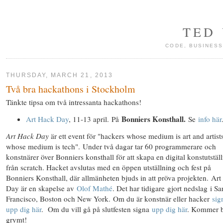
TED
CODE, BUSINESS
THURSDAY, MARCH 21, 2013
Två bra hackathons i Stockholm
Tänkte tipsa om två intressanta hackathons!
Bonniers Konsthall.
Art Hack Day
, 11-13 april. På
Se
info här
Art Hack Day
är ett event för "hackers whose medium is art and artist
whose medium is tech". Under två dagar tar 60 programmerare och
konstnärer över Bonniers konsthall för att skapa en digital konstutstäl
från scratch. Hacket avslutas med en öppen utställning och fest på
Bonniers Konsthall, där allmänheten bjuds in att pröva projekten. Ar
Day är en skapelse av
Olof Mathé
. Det har tidigare gjort nedslag i Sa
Francisco, Boston och New York. Om du är konstnär eller hacker
sig
upp dig här
. Om du vill gå på slutfesten signa
upp dig här
. Kommer b
grymt!