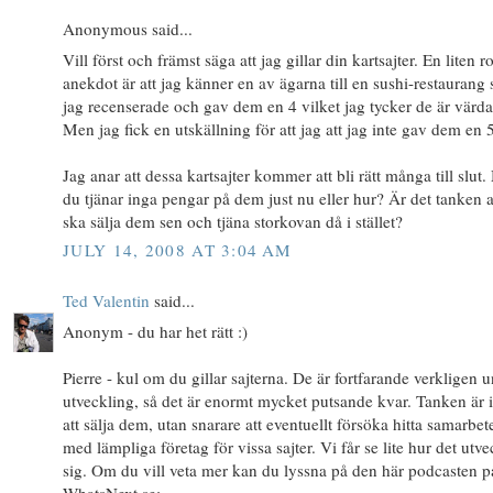
Anonymous said...
Vill först och främst säga att jag gillar din kartsajter. En liten ro
anekdot är att jag känner en av ägarna till en sushi-restaurang
jag recenserade och gav dem en 4 vilket jag tycker de är värda
Men jag fick en utskällning för att jag att jag inte gav dem en 5
Jag anar att dessa kartsajter kommer att bli rätt många till slut
du tjänar inga pengar på dem just nu eller hur? Är det tanken a
ska sälja dem sen och tjäna storkovan då i stället?
JULY 14, 2008 AT 3:04 AM
Ted Valentin
said...
Anonym - du har het rätt :)
Pierre - kul om du gillar sajterna. De är fortfarande verkligen 
utveckling, så det är enormt mycket putsande kvar. Tanken är 
att sälja dem, utan snarare att eventuellt försöka hitta samarbet
med lämpliga företag för vissa sajter. Vi får se lite hur det utve
sig. Om du vill veta mer kan du lyssna på den här podcasten p
WhatsNext.se: