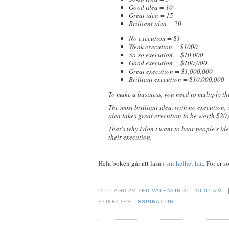
Good idea = 10
Great idea = 15
Brilliant idea = 20
No execution = $1
Weak execution = $1000
So-so execution = $10,000
Good execution = $100,000
Great execution = $1,000,000
Brilliant execution = $10,000,000
To make a business, you need to multiply th
The most brilliant idea, with no execution, 
idea takes great execution to be worth $20
That's why I don't want to hear people's idea
their execution.
Hela boken går att läsa
i sin helhet här
. För er s
UPPLAGD AV
TED VALENTIN
KL.
10:07 AM
ETIKETTER:
INSPIRATION