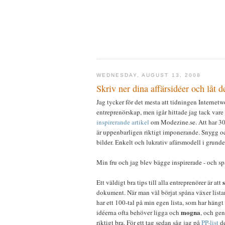
WEDNESDAY, AUGUST 13, 2008
Skriv ner dina affärsidéer och låt
Jag tycker för det mesta att tidningen Internetwo
entreprenörskap, men igår hittade jag tack var
inspirerande artikel
om Modezine.se. Att har 300.
är uppenbarligen riktigt imponerande. Snygg och
bilder. Enkelt och lukrativ afärsmodell i grunde
Min fru och jag blev bägge inspirerade - och sp
Ett väldigt bra tips till alla entreprenörer är att
dokument. När man väl börjat spåna växer listan 
har ett 100-tal på min egen lista, som har hängt
mogna
idéerna ofta behöver ligga och
, och gen
riktigt bra. För ett tag sedan såg jag på
PP-list
de