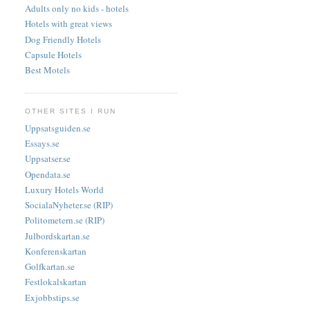
Adults only no kids - hotels
Hotels with great views
Dog Friendly Hotels
Capsule Hotels
Best Motels
OTHER SITES I RUN
Uppsatsguiden.se
Essays.se
Uppsatser.se
Opendata.se
Luxury Hotels World
SocialaNyheter.se (RIP)
Politometern.se (RIP)
Julbordskartan.se
Konferenskartan
Golfkartan.se
Festlokalskartan
Exjobbstips.se