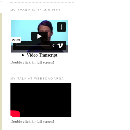
MY STORY IN 20 MINUTES
Double click for full screen!
MY TALK AT WEBBDAGARNA
Double click for full screen!