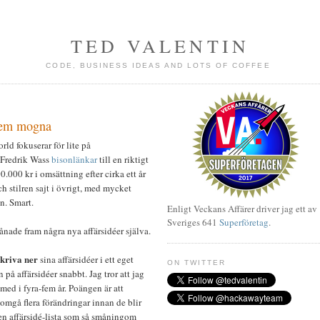
TED VALENTIN
CODE, BUSINESS IDEAS AND LOTS OF COFFEE
 dem mogna
rld fokuserar för lite på
e Fredrik Wass
bisonlänkar
till en riktigt
000 kr i omsättning efter cirka ett år
 stilren sajt i övrigt, med mycket
n. Smart.
Enligt Veckans Affärer driver jag ett av
Sveriges 641
Superföretag
.
ånade fram några nya affärsidéer själva.
skriva ner
sina affärsidéer i ett eget
ON TWITTER
på affärsidéer snabbt. Jag tror att jag
 med i fyra-fem år. Poängen är att
omgå flera förändringar innan de blir
n affärsidé-lista som så småningom