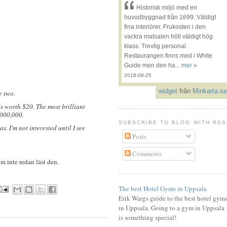
Historisk miljö med en
huvudbyggnad från 1699. Väldigt
fina interiörer. Frukosten i den
vackra matsalen höll väldigt hög
klass. Trevlig personal.
Restaurangen finns med i White
Guide men den ha...
mer
»
2018-08-25
widget
från
Minkarta.se
e two.
is worth $20. The most brilliant
,000,000.
SUBSCRIBE TO BLOG WITH RSS
s. I'm not interested until I see
Posts
Comments
om inte redan läst den.
The best Hotel Gyms in Uppsala
Erik Wargs guide to the best hotel gym
in Uppsala. Going to a gym in Uppsala
is something special!