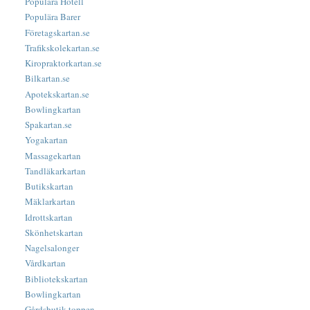
Populära Hotell
Populära Barer
Företagskartan.se
Trafikskolekartan.se
Kiropraktorkartan.se
Bilkartan.se
Apotekskartan.se
Bowlingkartan
Spakartan.se
Yogakartan
Massagekartan
Tandläkarkartan
Butikskartan
Mäklarkartan
Idrottskartan
Skönhetskartan
Nagelsalonger
Vårdkartan
Bibliotekskartan
Bowlingkartan
Gårdsbutik-toppen