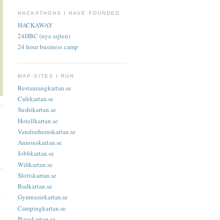
HACKATHONS I HAVE FOUNDED
HACKAWAY
24HBC (nya sajten)
24 hour business camp
MAP-SITES I RUN
Restaurangkartan.se
Cafekartan.se
Sushikartan.se
Hotellkartan.se
Vandrarhemskartan.se
Annonskartan.se
Jobbkartan.se
Wifikartan.se
Slottskartan.se
Badkartan.se
s
Gymnasiekartan.se
Campingkartan.se
Pizzakartan.se