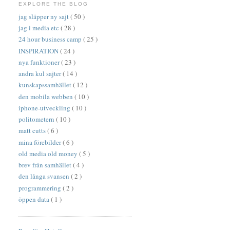
EXPLORE THE BLOG
jag släpper ny sajt
( 50 )
jag i media etc
( 28 )
24 hour business camp
( 25 )
INSPIRATION
( 24 )
nya funktioner
( 23 )
andra kul sajter
( 14 )
kunskapssamhället
( 12 )
den mobila webben
( 10 )
iphone-utveckling
( 10 )
politometern
( 10 )
matt cutts
( 6 )
mina förebilder
( 6 )
old media old money
( 5 )
brev från samhället
( 4 )
den långa svansen
( 2 )
programmering
( 2 )
öppen data
( 1 )