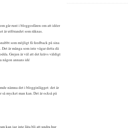
 som går runt i bloggosfären om att idéer
det är utförandet som räknas.
så snabbt som möjligt få feedback på sina
e. Det är många som inte vågar detta då
nodda. Grejen är väl att det krävs väldigt
öra någon annans idé
lömde nämna det i blogginlägget: det är
éer så mycket man kan. Det är också på
am kan jag inte låta bli att undra hur