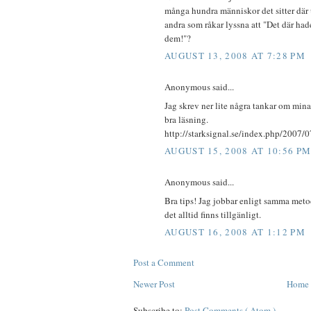
många hundra människor det sitter där u
andra som råkar lyssna att "Det där ha
dem!"?
AUGUST 13, 2008 AT 7:28 PM
Anonymous said...
Jag skrev ner lite några tankar om mina 
bra läsning.
http://starksignal.se/index.php/2007/0
AUGUST 15, 2008 AT 10:56 P
Anonymous said...
Bra tips! Jag jobbar enligt samma metod
det alltid finns tillgänligt.
AUGUST 16, 2008 AT 1:12 PM
Post a Comment
Newer Post
Home
Subscribe to:
Post Comments ( Atom )