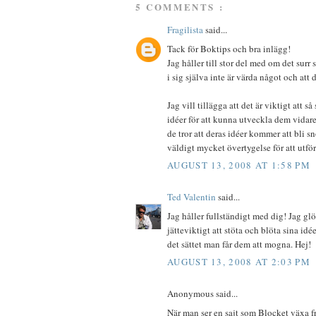
5 COMMENTS :
Fragilista
said...
Tack för Boktips och bra inlägg!
Jag håller till stor del med om det surr
i sig själva inte är värda något och att 
Jag vill tillägga att det är viktigt att 
idéer för att kunna utveckla dem vidar
de tror att deras idéer kommer att bli s
väldigt mycket övertygelse för att utf
AUGUST 13, 2008 AT 1:58 PM
Ted Valentin
said...
Jag håller fullständigt med dig! Jag g
jätteviktigt att stöta och blöta sina id
det sättet man får dem att mogna. Hej!
AUGUST 13, 2008 AT 2:03 PM
Anonymous said...
När man ser en sajt som Blocket växa fr