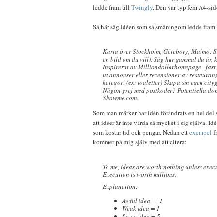
ledde fram till
Twingly
. Den var typ fem A4-sid
Så här såg idéen som så småningom ledde fram 
Karta över Stockholm, Göteborg, Malmö: Sät
en bild om du vill). Säg hur gammal du är, ki
Inspirerat av Milliondollarhomepage - fast
ut annonser eller recensioner av restaurang
kategori (ex: toaletter) Skapa sin egen city
Någon grej med postkoder? Potentiella d
Showme.com.
Som man märker har idén förändrats en hel del 
att idéer är inte värda så mycket i sig själva. Id
som kostar tid och pengar. Nedan ett
exempel
f
kommer på mig själv med att citera:
To me, ideas are worth nothing unless execut
Execution is worth millions.
Explanation:
Awful idea = -1
Weak idea = 1
So-so idea = 5