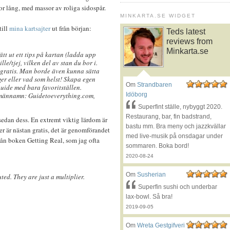
or lång, med massor av roliga sidospår.
MINKARTA.SE WIDGET
till
mina kartsajter
ut från början:
Teds latest
reviews from
Minkarta.se
t ut ett tips på kartan (ladda upp
lle/tjej, vilken del av stan du bor i.
 gratis. Man borde även kunna sätta
er eller vad som helst! Skapa egen
Om
Strandbaren
guide med bara favoritställen.
omännamn: Guidetoeverything.com,
Idöborg
Superfint ställe, nybyggt 2020.
Restaurang, bar, fin badstrand,
sedan dess. En extremt viktig lärdom är
bastu mm. Bra meny och jazzkvällar
éer är nästan gratis, det är genomförandet
med live-musik på onsdagar under
rån boken Getting Real, som jag ofta
sommaren. Boka bord!
2020-08-24
Om
Susherian
ed. They are just a multiplier.
Superfin sushi och underbar
lax-bowl. Så bra!
2019-09-05
Om
Wreta Gestgifveri