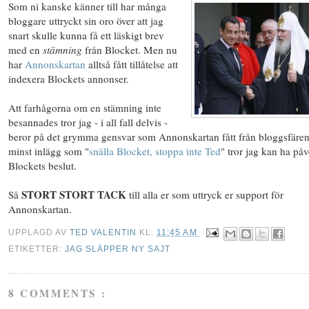
Som ni kanske känner till har många
bloggare uttryckt sin oro över att jag
snart skulle kunna få ett läskigt brev
med en
stämning
från Blocket. Men nu
har
Annonskartan
alltså fått tillåtelse att
indexera Blockets annonser.
Att farhågorna om en stämning inte
besannades tror jag - i all fall delvis -
beror på det grymma gensvar som Annonskartan fått från bloggsfären
minst inlägg som "
snälla Blocket, stoppa inte Ted
" tror jag kan ha påv
Blockets beslut.
STORT STORT TACK
Så
till alla er som uttryck er support för
Annonskartan.
UPPLAGD AV
TED VALENTIN
KL.
11:45 AM
ETIKETTER:
JAG SLÄPPER NY SAJT
8 COMMENTS :