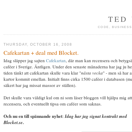
TED
CODE, BUSINESS
THURSDAY, OCTOBER 16, 2008
Cafekartan + deal med Blocket.
Idag släpper jag sajten
Cafekartan
, där man kan recensera och betygsä
caféer i Sverige. Äntligen. Under den senaste månaderna har jag ju he
tiden tänkt att cafekartan skulle vara klar "
nästa vecka
" - men så har 
kartor kommit emellan. Initialt finns cirka 1500 caféer i databasen (m
säkert har jag missat massor av ställen).
Det skulle vara väldigt kul om ni som läser bloggen vill hjälpa mig att
recensera, och eventuellt tipsa om caféer som saknas.
Och nu en till spännande nyhet
:
Idag har jag signat kontrakt med
.
Blocket.se