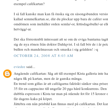
exempel cafékartan?
I så fall kanske man kan få önska sig en säsongsbunden versi
kallad semmelkartan.se, där du plockar upp bara de caféer som
omdömen som inehåller orden semla/-or, fettisdagsbulle/-ar ell
hetvägg/-ar.
Det ska förrestenbli intressant att se om de eviga bantarna tagit 
sig de nya rönen från doktor Dahlqvist. I så fall bör de i år pet
bullen och mandelmassan och smaska i sig grädden! :-q
OCTOBER 24, 2008 AT 8:03 AM
eviedee
said...
Angående cafékartan: Såg att till exempel Kista galleria inte ha
några fik på kartan, men de är ganska många.
En trend som gillas är att caféägarna faktiskt sänker sina priser
35 för en cappucino till ungefär 20 pga hård konkurrens. Den 
dubbla espresson i Kista tar man på stående fot för 15 kronor 
får dagens kaka på köpet.
Jättebra om nån prisbild kan finnas med på cafékartan. Det ka