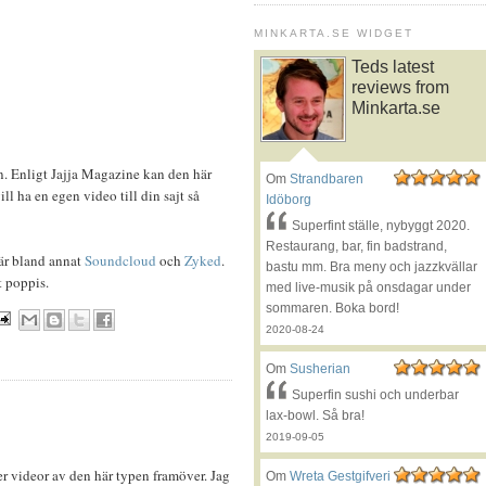
MINKARTA.SE WIDGET
Teds latest
reviews from
Minkarta.se
 Enligt Jajja Magazine kan den här
Om
Strandbaren
ill ha en egen video till din sajt så
Idöborg
Superfint ställe, nybyggt 2020.
Restaurang, bar, fin badstrand,
är bland annat
Soundcloud
och
Zyked
.
bastu mm. Bra meny och jazzkvällar
t poppis.
med live-musik på onsdagar under
sommaren. Boka bord!
2020-08-24
Om
Susherian
Superfin sushi och underbar
lax-bowl. Så bra!
2019-09-05
fler videor av den här typen framöver. Jag
Om
Wreta Gestgifveri