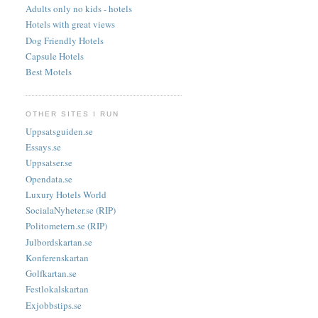
Adults only no kids - hotels
Hotels with great views
Dog Friendly Hotels
Capsule Hotels
Best Motels
OTHER SITES I RUN
Uppsatsguiden.se
Essays.se
Uppsatser.se
Opendata.se
Luxury Hotels World
SocialaNyheter.se (RIP)
Politometern.se (RIP)
Julbordskartan.se
Konferenskartan
Golfkartan.se
Festlokalskartan
Exjobbstips.se