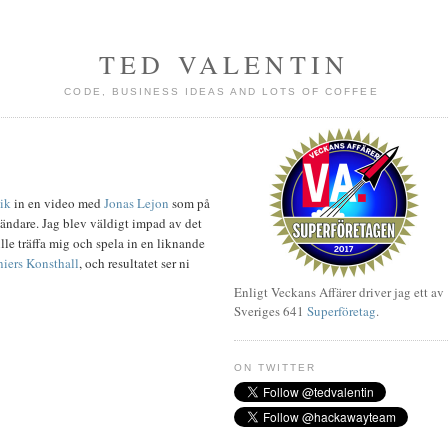
TED VALENTIN
CODE, BUSINESS IDEAS AND LOTS OF COFFEE
ik
in en video med
Jonas Lejon
som på
ändare. Jag blev väldigt impad av det
ville träffa mig och spela in en liknande
iers Konsthall
, och resultatet ser ni
Enligt Veckans Affärer driver jag ett av
Sveriges 641
Superföretag
.
ON TWITTER