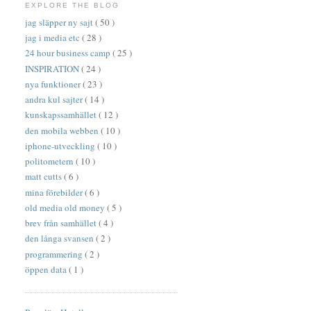
EXPLORE THE BLOG
jag släpper ny sajt
( 50 )
jag i media etc
( 28 )
24 hour business camp
( 25 )
INSPIRATION
( 24 )
nya funktioner
( 23 )
andra kul sajter
( 14 )
kunskapssamhället
( 12 )
den mobila webben
( 10 )
iphone-utveckling
( 10 )
politometern
( 10 )
matt cutts
( 6 )
mina förebilder
( 6 )
old media old money
( 5 )
brev från samhället
( 4 )
den långa svansen
( 2 )
programmering
( 2 )
öppen data
( 1 )