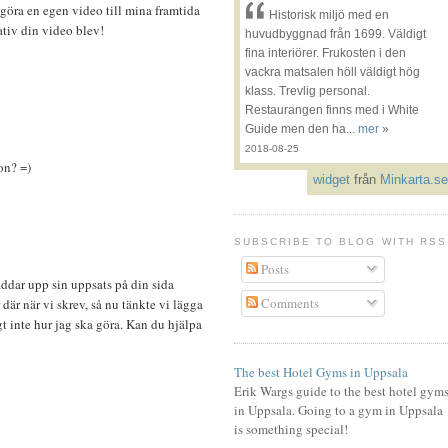
göra en egen video till mina framtida
Historisk miljö med en
ativ din video blev!
huvudbyggnad från 1699. Väldigt
fina interiörer. Frukosten i den
vackra matsalen höll väldigt hög
klass. Trevlig personal.
Restaurangen finns med i White
Guide men den ha...
mer
»
2018-08-25
on? =)
widget
från
Minkarta.se
SUBSCRIBE TO BLOG WITH RSS
Posts
addar upp sin uppsats på din sida
Comments
där när vi skrev, så nu tänkte vi lägga
gt inte hur jag ska göra. Kan du hjälpa
The best Hotel Gyms in Uppsala
Erik Wargs guide to the best hotel gym
in Uppsala. Going to a gym in Uppsala
is something special!