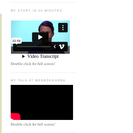
MY STORY IN 20 MINUTES
Double click for full screen!
MY TALK AT WEBBDAGARNA
Double click for full screen!