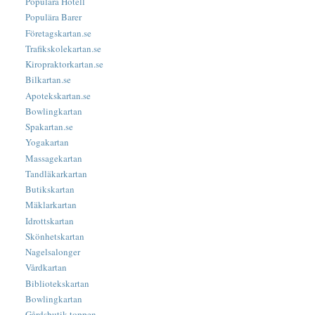
Populära Hotell
Populära Barer
Företagskartan.se
Trafikskolekartan.se
Kiropraktorkartan.se
Bilkartan.se
Apotekskartan.se
Bowlingkartan
Spakartan.se
Yogakartan
Massagekartan
Tandläkarkartan
Butikskartan
Mäklarkartan
Idrottskartan
Skönhetskartan
Nagelsalonger
Vårdkartan
Bibliotekskartan
Bowlingkartan
Gårdsbutik-toppen