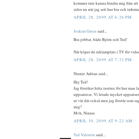
kommer inte kunna hindra mig från att 
sidor nu när jag sett hur bra och inform
APRIL 28, 2009 AT 6:26 PM
Joakim Green
said...
Bra jobbat, både Björn och Ted!
När köper du reklamplats i TV för vide
APRIL 28, 2009 AT 7:32 PM
Ninnie Adrian said...
Hej Ted!
Jag försöker hitta instrux för hur man l
uppsater.se. Vi letade mycket uppsatser 
ut vår där också men jag förstår som sa
mig?
Mvh, Ninnie
APRIL 30, 2009 AT 9:22 AM
Ted Valentin
said...