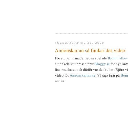
TUESDAY, APRIL 28, 2009
Annonskartan så funkar det-video
För ett par månader sedan spelade
Björn Falkev
ett enkelt sätt presenterar
Bloggy.se
för nya anv
fina resultatet och därför var det kul att Björn 
video för
Annonskartan.se
. Vi sågs igår på
Bonn
nedan!