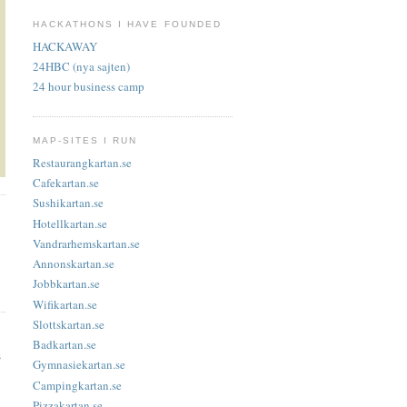
HACKATHONS I HAVE FOUNDED
HACKAWAY
24HBC (nya sajten)
24 hour business camp
MAP-SITES I RUN
Restaurangkartan.se
Cafekartan.se
Sushikartan.se
Hotellkartan.se
Vandrarhemskartan.se
Annonskartan.se
Jobbkartan.se
Wifikartan.se
Slottskartan.se
Badkartan.se
s
Gymnasiekartan.se
Campingkartan.se
Pizzakartan.se