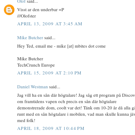
Olof
said...
Visst ar den underbar =P
///Olofster
APRIL 13, 2009 AT 3:45 AM
Mike Butcher
said...
Hey Ted, email me - mike [at] mbites dot come
Mike Butcher
TechCrunch Europe
APRIL 15, 2009 AT 2:10 PM
Daniel Westman
said...
Jag vill ha en sån där högtalare! Jag såg ett program på Disco
om framtidens vapen och precis en sån där högtalare
demonstrerade dom, coolt var det! Tänk om 10-20 år då alla g
runt med en sån högtalare i mobilen, vad man skulle kunna jä
med folk!
APRIL 18, 2009 AT 10:44 PM