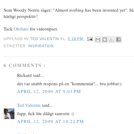
Som Woody Norris säger: "Almost
nothing
has been invented yet". Så
härligt perspektiv!
Tack
Olofster
för videotipset.
UPPLAGD AV
TED VALENTIN
KL.
5:18 PM
ETIKETTER:
INSPIRATION
6 COMMENTS :
Rickard said...
det var snabb respons på en "kommentar"... bra jobbat:)
APRIL 12, 2009 AT 9:03 PM
Ted Valentin
said...
Japp, fick lite dåligt samvete :)
APRIL 12, 2009 AT 10:22 PM