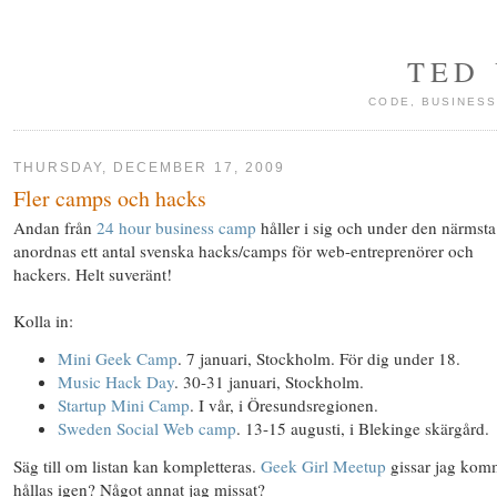
TED
CODE, BUSINESS
THURSDAY, DECEMBER 17, 2009
Fler camps och hacks
Andan från
24 hour business camp
håller i sig och under den närmsta
anordnas ett antal svenska hacks/camps för web-entreprenörer och
hackers. Helt suveränt!
Kolla in:
Mini Geek Camp
. 7 januari, Stockholm. För dig under 18.
Music Hack Day
. 30-31 januari, Stockholm.
Startup Mini Camp
. I vår, i Öresundsregionen.
Sweden Social Web camp
. 13-15 augusti, i Blekinge skärgård.
Säg till om listan kan kompletteras.
Geek Girl Meetup
gissar jag kom
hållas igen? Något annat jag missat?