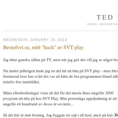
TED
CODE, BUSINESS
WEDNESDAY, JANUARY 16, 2013
Bestofsvt.se, mitt "hack" av SVT play
Jag tittar ganska sällan på TV, men när jag gör det vill jag se något br
Nu under julhelgen hade jag en del tid att titta på SVT play - men ble
frustrerad över hur svårt det var att hitta de bra programmen bland allt
mindre bra
innehållet.
Mina efterforskningar visar att det för det mesta finns ungefär
3000
program
att titta på hos SVT Play. Min personliga uppskattning är att
ungefär ett hundratal av dessa är sevärda...
D
Så det här är min lösning. Jag byggde en sajt i all hast, mest på kul.