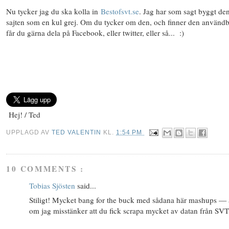
Nu tycker jag du ska kolla in
Bestofsvt.se
. Jag har som sagt byggt de
sajten som en kul grej. Om du tycker om den, och finner den användb
får du gärna dela på Facebook, eller twitter, eller så... :)
Hej! / Ted
UPPLAGD AV
TED VALENTIN
KL.
1:54 PM
10 COMMENTS :
Tobias Sjösten
said...
Stiligt! Mycket bang for the buck med sådana här mashups —
om jag misstänker att du fick scrapa mycket av datan från SV