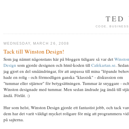
TED
CODE, BUSINESS
WEDNESDAY, MARCH 26, 2008
Tack till Winston Design!
Som jag nämnt någonstans här på bloggen tidigare så var det
Winsto
Design
som gjorde designen och html-koden till
Cafekartan.se
. Sedan
jag gjort en del småändringar, för att anpassa till mina "löpande behov
hade en rolig - och förmodligen ganska "klassisk" - diskussion om
"tummar eller stjärnor" för betygsättningen. Tummar är snyggare - oc
Winston designade med tummar. Men sedan ändrade jag ändå till stjä
ändå. Förlåt. :)
Hur som helst, Winston Design gjorde ett fantastist jobb, och tack var
dem har det varit väldigt mycket roligare för mig att programmera vid
på sajterna.