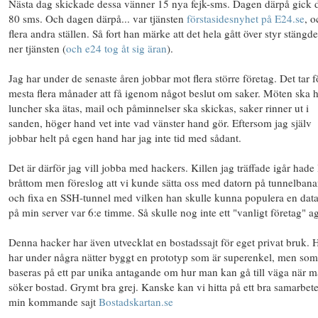
Nästa dag skickade dessa vänner 15 nya fejk-sms. Dagen därpå gick d
80 sms. Och dagen därpå... var tjänsten
förstasidesnyhet på E24.se
, o
flera andra ställen. Så fort han märke att det hela gått över styr stängd
ner tjänsten (
och e24 tog åt sig äran
).
Jag har under de senaste åren jobbar mot flera större företag. Det tar f
mesta flera månader att få igenom något beslut om saker. Möten ska h
luncher ska ätas, mail och påminnelser ska skickas, saker rinner ut i
sanden, höger hand vet inte vad vänster hand gör. Eftersom jag själv
jobbar helt på egen hand har jag inte tid med sådant.
Det är därför jag vill jobba med hackers. Killen jag träffade igår hade 
bråttom men föreslog att vi kunde sätta oss med datorn på tunnelbanan
och fixa en SSH-tunnel med vilken han skulle kunna populera en dat
på min server var 6:e timme. Så skulle nog inte ett "vanligt företag" a
Denna hacker har även utvecklat en bostadssajt för eget privat bruk. 
har under några nätter byggt en prototyp som är superenkel, men som
baseras på ett par unika antagande om hur man kan gå till väga när 
söker bostad. Grymt bra grej. Kanske kan vi hitta på ett bra samarbete 
min kommande sajt
Bostadskartan.se