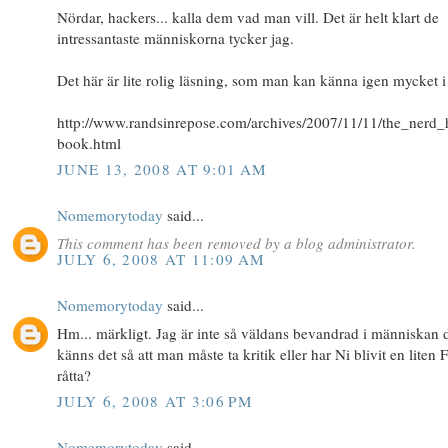
Nördar, hackers... kalla dem vad man vill. Det är helt klart de
intressantaste människorna tycker jag.
Det här är lite rolig läsning, som man kan känna igen mycket i 
http://www.randsinrepose.com/archives/2007/11/11/the_nerd
book.html
JUNE 13, 2008 AT 9:01 AM
Nomemorytoday
said...
This comment has been removed by a blog administrator.
JULY 6, 2008 AT 11:09 AM
Nomemorytoday
said...
Hm... märkligt. Jag är inte så väldans bevandrad i människan
känns det så att man måste ta kritik eller har Ni blivit en liten
råtta?
JULY 6, 2008 AT 3:06 PM
Nomemorytoday
said...