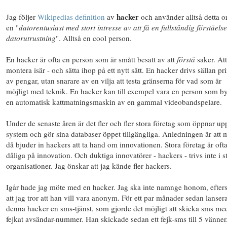
hacker
Jag följer
Wikipedias definition
av
och använder alltså detta o
en "
datorentusiast med stort intresse av att få en fullständig förståels
datorutrustning
". Alltså en cool person.
En hacker är ofta en person som är smått besatt av att
förstå
saker. Att
montera isär - och sätta ihop på ett nytt sätt. En hacker drivs sällan pr
av pengar, utan snarare av en vilja att testa gränserna för vad som är
möjligt med teknik. En hacker kan till exempel vara en person som b
en automatisk kattmatningsmaskin av en gammal videobandspelare.
Under de senaste åren är det fler och fler stora företag som öppnar up
system och gör sina databaser öppet tillgängliga. Anledningen är att
då bjuder in hackers att ta hand om innovationen. Stora företag är oft
dåliga på innovation. Och duktiga innovatörer - hackers - trivs inte i s
organisationer. Jag önskar att jag kände fler hackers.
Igår hade jag möte med en hacker. Jag ska inte namnge honom, efte
att jag tror att han vill vara anonym. För ett par månader sedan lanser
denna hacker en sms-tjänst, som gjorde det möjligt att skicka sms med
fejkat avsändar-nummer. Han skickade sedan ett fejk-sms till 5 vänner