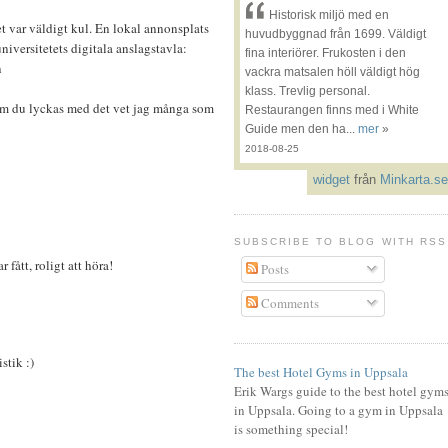
Historisk miljö med en
det var väldigt kul. En lokal annonsplats
huvudbyggnad från 1699. Väldigt
niversitetets digitala anslagstavla:
fina interiörer. Frukosten i den
n
vackra matsalen höll väldigt hög
klass. Trevlig personal.
om du lyckas med det vet jag många som
Restaurangen finns med i White
Guide men den ha...
mer
»
2018-08-25
widget
från
Minkarta.se
SUBSCRIBE TO BLOG WITH RSS
 fått, roligt att höra!
Posts
Comments
stik :)
The best Hotel Gyms in Uppsala
Erik Wargs guide to the best hotel gym
in Uppsala. Going to a gym in Uppsala
is something special!