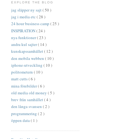
EXPLORE THE BLOG
jag släpper ny sajt
( 50 )
jag i media etc
( 28 )
24 hour business camp
( 25 )
INSPIRATION
( 24 )
nya funktioner
( 23 )
andra kul sajter
( 14 )
kunskapssamhället
( 12 )
den mobila webben
( 10 )
iphone-utveckling
( 10 )
politometern
( 10 )
matt cutts
( 6 )
mina förebilder
( 6 )
old media old money
( 5 )
brev från samhället
( 4 )
den långa svansen
( 2 )
programmering
( 2 )
öppen data
( 1 )