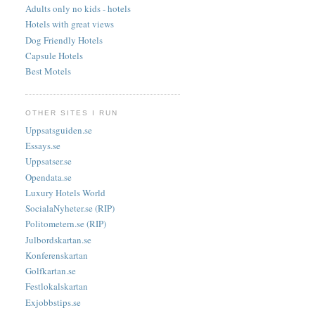
Adults only no kids - hotels
Hotels with great views
Dog Friendly Hotels
Capsule Hotels
Best Motels
OTHER SITES I RUN
Uppsatsguiden.se
Essays.se
Uppsatser.se
Opendata.se
Luxury Hotels World
SocialaNyheter.se (RIP)
Politometern.se (RIP)
Julbordskartan.se
Konferenskartan
Golfkartan.se
Festlokalskartan
Exjobbstips.se