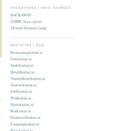
HACKATHONS I HAVE FOUNDED
HACKAWAY
24HBC (nya sajten)
24 hour business camp
MAP-SITES I RUN
Restaurangkartan.se
Cafekartan.se
Sushikartan.se
Hotellkartan.se
Vandrarhemskartan.se
Annonskartan.se
Jobbkartan.se
Wifikartan.se
Slottskartan.se
Badkartan.se
s
Gymnasiekartan.se
Campingkartan.se
Pizzakartan.se