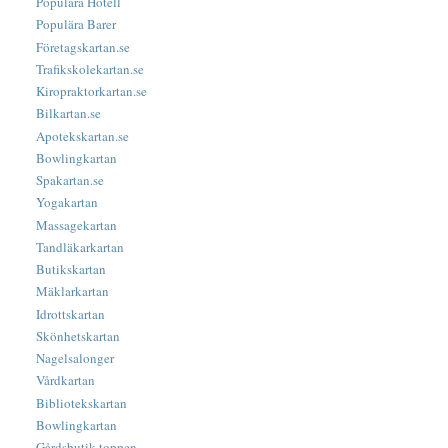
Populära Hotell
Populära Barer
Företagskartan.se
Trafikskolekartan.se
Kiropraktorkartan.se
Bilkartan.se
Apotekskartan.se
Bowlingkartan
Spakartan.se
Yogakartan
Massagekartan
Tandläkarkartan
Butikskartan
Mäklarkartan
Idrottskartan
Skönhetskartan
Nagelsalonger
Vårdkartan
Bibliotekskartan
Bowlingkartan
Gårdsbutik-toppen