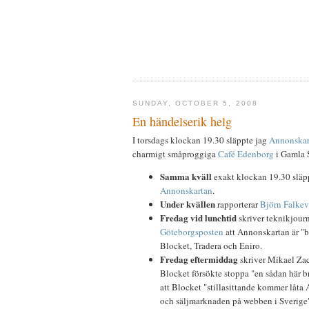
SUNDAY, OCTOBER 5, 2008
En händelserik helg
I torsdags klockan 19.30 släppte jag
Annonskar
charmigt småproggiga
Café Edenborg
i Gamla S
Samma kväll
exakt klockan 19.30 släp
Annonskartan
.
Under kvällen
rapporterar
Björn Falkev
Fredag vid lunchtid
skriver teknikjour
Göteborgsposten
att Annonskartan är "be
Blocket, Tradera och Eniro.
Fredag eftermiddag
skriver Mikael Zac
Blocket försökte stoppa "en sådan här bra
att Blocket "stillasittande kommer låta 
och säljmarknaden på webben i Sverige"