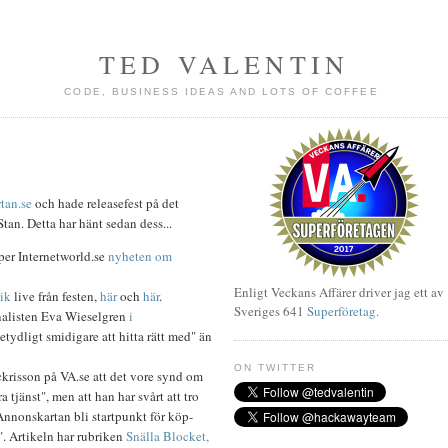
TED VALENTIN
CODE, BUSINESS IDEAS AND LOTS OF COFFEE
tan.se
och hade releasefest på det
tan. Detta har hänt sedan dess...
per Internetworld.se
nyheten om
Enligt Veckans Affärer driver jag ett av
ik
live från festen,
här
och
här
.
Sveriges 641
Superföretag
.
nalisten Eva Wieselgren
i
tydligt smidigare att hitta rätt med" än
ON TWITTER
krisson på VA.se att det vore synd om
 tjänst", men att han har svårt att tro
Annonskartan bli startpunkt för köp-
. Artikeln har rubriken
Snälla Blocket,