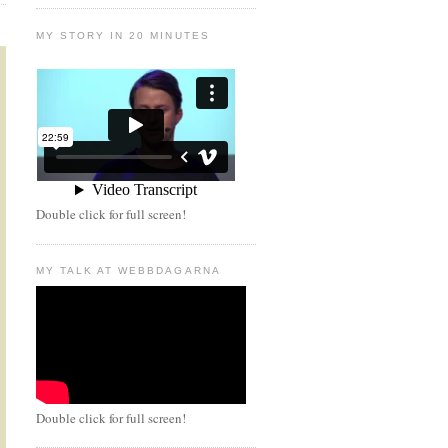
MY STORY IN 20 MINUTES
Double click for full screen!
MY TALK AT WEBBDAGARNA
Double click for full screen!