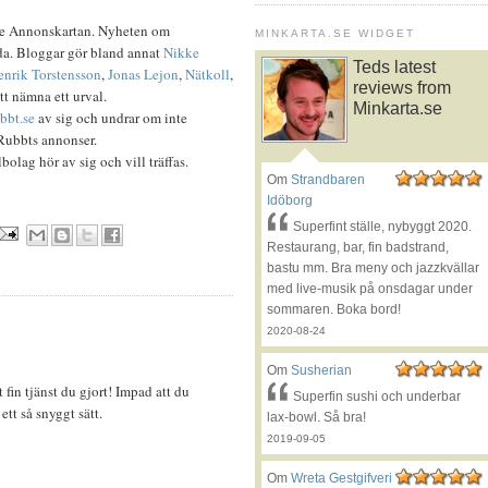
re Annonskartan. Nyheten om
MINKARTA.SE WIDGET
ida. Bloggar gör bland annat
Nikke
Teds latest
enrik Torstensson
,
Jonas Lejon
,
Nätkoll
,
reviews from
tt nämna ett urval.
Minkarta.se
bbt.se
av sig och undrar om inte
Rubbts annonser.
lbolag hör av sig och vill träffas.
Om
Strandbaren
Idöborg
Superfint ställe, nybyggt 2020.
Restaurang, bar, fin badstrand,
bastu mm. Bra meny och jazzkvällar
med live-musik på onsdagar under
sommaren. Boka bord!
2020-08-24
Om
Susherian
fin tjänst du gjort! Impad att du
Superfin sushi och underbar
ett så snyggt sätt.
lax-bowl. Så bra!
2019-09-05
Om
Wreta Gestgifveri