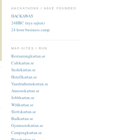
HACKATHONS I HAVE FOUNDED
HACKAWAY
24HBC (nya sajten)
24 hour business camp
MAP-SITES I RUN
Restaurangkartan.se
Cafekartan.se
Sushikartan.se
Hotellkartan.se
Vandrarhemskartan.se
Annonskartan.se
Jobbkartan.se
Wifikartan.se
Slottskartan.se
Badkartan.se
s
Gymnasiekartan.se
Campingkartan.se
Pizzakartan.se