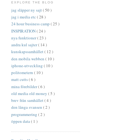
EXPLORE THE BLOG
jag släpper ny sajt
( 50 )
jag i media etc
( 28 )
24 hour business camp
( 25 )
INSPIRATION
( 24 )
nya funktioner
( 23 )
andra kul sajter
( 14 )
kunskapssamhället
( 12 )
den mobila webben
( 10 )
iphone-utveckling
( 10 )
politometern
( 10 )
matt cutts
( 6 )
mina förebilder
( 6 )
old media old money
( 5 )
brev från samhället
( 4 )
den långa svansen
( 2 )
programmering
( 2 )
öppen data
( 1 )