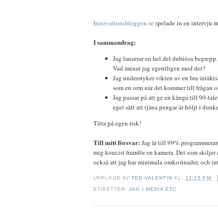
Innovationsbloggen.se
spelade in en intervju
I sammandrag:
Jag lanserar en hel del dubiösa begrep
Vad menar jag egentligen med det?
Jag understyker vikten av en bra intäkt
som en orm när det kommer till frågan 
Jag passar på att ge en känga till 90-tal
eget sätt att tjäna pengar är höljt i dunke
Titta på egen risk!
Till mitt försvar:
Jag är till 99% programmerare
mig koncist framför en kamera. Det som skiljer 
också att jag har minimala omkostnader, och int
UPPLAGD AV
TED VALENTIN
KL.
12:15 PM
ETIKETTER:
JAG I MEDIA ETC