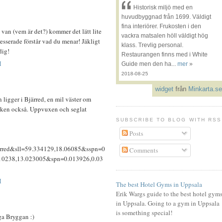
Historisk miljö med en
huvudbyggnad från 1699. Väldigt
fina interiörer. Frukosten i den
 van (vem är det?) kommer det lätt lite
vackra matsalen höll väldigt hög
tresserade förstår vad du menar! Jäkligt
klass. Trevlig personal.
dig!
Restaurangen finns med i White
M
Guide men den ha...
mer
»
2018-08-25
widget
från
Minkarta.se
 ligger i Bjärred, en mil väster om
ken också. Uppvuxen och seglat
SUBSCRIBE TO BLOG WITH RSS
Posts
ed&sll=59.334129,18.06085&sspn=0
Comments
10238,13.023005&spn=0.013926,0.03
M
The best Hotel Gyms in Uppsala
Erik Wargs guide to the best hotel gym
in Uppsala. Going to a gym in Uppsala
is something special!
ga Bryggan :)