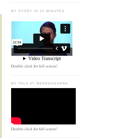
MY STORY IN 20 MINUTES
Double click for full screen!
MY TALK AT WEBBDAGARNA
Double click for full screen!