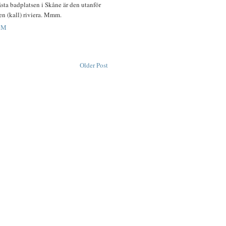
sta badplatsen i Skåne är den utanför
n (kall) riviera. Mmm.
AM
Older Post