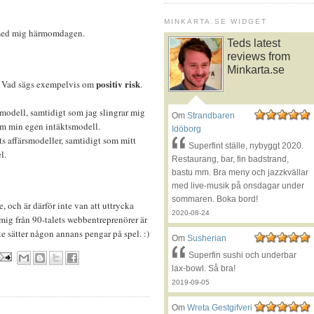
MINKARTA.SE WIDGET
 med mig härmomdagen.
Teds latest
reviews from
Minkarta.se
positiv risk
p. Vad sägs exempelvis om
.
smodell, samtidigt som jag slingrar mig
Om
Strandbaren
om min egen intäktsmodell.
Idöborg
ets affärsmodeller, samtidigt som mitt
Superfint ställe, nybyggt 2020.
l.
Restaurang, bar, fin badstrand,
bastu mm. Bra meny och jazzkvällar
med live-musik på onsdagar under
sommaren. Boka bord!
, och är därför inte van att uttrycka
2020-08-24
mig från 90-talets webbentreprenörer är
e sätter någon annans pengar på spel. :)
Om
Susherian
Superfin sushi och underbar
lax-bowl. Så bra!
2019-09-05
Om
Wreta Gestgifveri