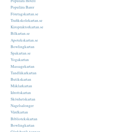
Populära Hotell
Populära Barer
Företagskartan.se
Trafikskolekartan.se
Kiropraktorkartan.se
Bilkartan.se
Apotekskartan.se
Bowlingkartan
Spakartan.se
Yogakartan
Massagekartan
Tandläkarkartan
Butikskartan
Mäklarkartan
Idrottskartan
Skönhetskartan
Nagelsalonger
Vårdkartan
Bibliotekskartan
Bowlingkartan
Gårdsbutik-toppen