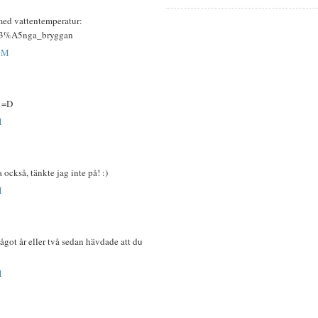
med vattentemperatur:
%C3%A5nga_bryggan
AM
! =D
M
a också, tänkte jag inte på! :)
M
ågot år eller två sedan hävdade att du
M