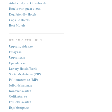
Adults only no kids - hotels
Hotels with great views
Dog Friendly Hotels
Capsule Hotels
Best Motels
OTHER SITES I RUN
Uppsatsguiden.se
Essays.se
Uppsatser.se
Opendata.se
Luxury Hotels World
SocialaNyheter.se (RIP)
Politometern.se (RIP)
Julbordskartan.se
Konferenskartan
Golfkartan.se
Festlokalskartan
Exjobbstips.se