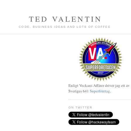
TED VALENTIN
CODE, BUSINESS IDEAS AND LOTS OF COFFEE
Enligt Veckans Affärer driver jag ett av
Sveriges 641
Superföretag
.
ON TWITTER