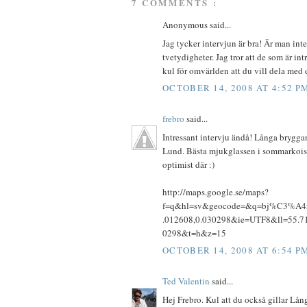
7 COMMENTS :
Anonymous said...
Jag tycker intervjun är bra! Är man inte
tvetydigheter. Jag tror att de som är in
kul för omvärlden att du vill dela med 
OCTOBER 14, 2008 AT 4:52 P
frebro
said...
Intressant intervju ändå! Långa bryggan
Lund. Bästa mjukglassen i sommarkois
optimist där :)
http://maps.google.se/maps?
f=q&hl=sv&geocode=&q=bj%C3%A4rr
.012608,0.030298&ie=UTF8&ll=55.7
0298&t=h&z=15
OCTOBER 14, 2008 AT 6:54 P
Ted Valentin
said...
Hej Frebro. Kul att du också gillar Lån