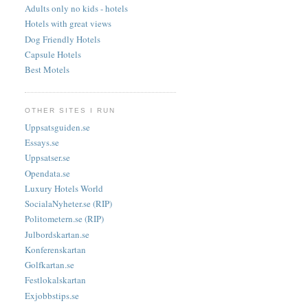
Adults only no kids - hotels
Hotels with great views
Dog Friendly Hotels
Capsule Hotels
Best Motels
OTHER SITES I RUN
Uppsatsguiden.se
Essays.se
Uppsatser.se
Opendata.se
Luxury Hotels World
SocialaNyheter.se (RIP)
Politometern.se (RIP)
Julbordskartan.se
Konferenskartan
Golfkartan.se
Festlokalskartan
Exjobbstips.se