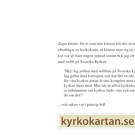
Zagat Guide
, för er som inte känner till det, ä
efterfrågar en kyrkokarta, så känner man sig ju 
kul var att bara någon månad senare fick jag et
med webb på Svenska Kyrkan:
"Hej! Jag jobbar med webben på Svenska kyr
Jag gillar dina kartsajter, och har fått en i
för våra kyrkor, datan är inte komplett men
kyrkan finns med. Min ide är alltså kyrkoka
se information om kyrkor, både våra och nat
du om det?"
... och saken var i princip biff.