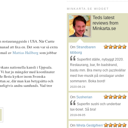
MINKARTA.SE WIDGET
Teds latest
reviews from
Minkarta.se
r en restaurangguide i USA. När Carrie
manad att fixa en. Det som var så extra
Om
Strandbaren
t mail av
Mattias Hallberg
som jobbar
Idöborg
Superfint ställe, nybyggt 2020.
Restaurang, bar, fin badstrand,
kans nationella kansli i Uppsala.
bastu mm. Bra meny och jazzkvällar
dé. Vi har ju mängder med koordinater
 de flesta kyrkor inom Svenska
med live-musik på onsdagar under
rtan.se, där man kan betygsätta och
sommaren. Boka bord!
urligtvis andra samfunds. Vad tror
2020-08-24
Om
Susherian
Superfin sushi och underbar
lax-bowl. Så bra!
2019-09-05
Om
Wreta Gestgifveri