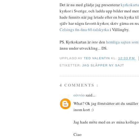
Det är nu med glädje jag presenterar
kyrkokarta
kyrkor i Sverige, och ladda upp bilder med mera
hade funnits när jag letade efter en bra kyrka ti
själv har några favorit-kyrkor, skriv gärna en r
Celsings fin-fina 60-talskyrka
i Vällingby.
PS. Kyrkokartan är
inte
den
hemliga sajten som 
ännu under utveckling... DS.
UPPLAGD AV
TED VALENTIN
KL.
12:33 PM
ETIKETTER:
JAG SLÄPPER NY SAJT
4 COMMENTS :
oivvio
said...
What? Ok jag förutsätter att du smäll
inom kort :)
Jag hade möte med en av mina kollegor 
Ciao