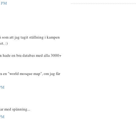
9 PM
tå som att jag tagit ställning i kampen
t. :)
n hade en bra databas med alla 3000+
ra en "world mosque map", om jag får
 PM
ar med spänning...
 PM