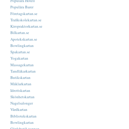
Populära Hotell
Populära Barer
Företagskartan.se
Trafikskolekartan.se
Kiropraktorkartan.se
Bilkartan.se
Apotekskartan.se
Bowlingkartan
Spakartan.se
Yogakartan
Massagekartan
Tandläkarkartan
Butikskartan
Mäklarkartan
Idrottskartan
Skönhetskartan
Nagelsalonger
Vårdkartan
Bibliotekskartan
Bowlingkartan
Gårdsbutik-toppen