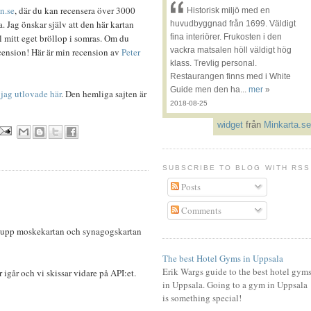
n.se
, där du kan recensera över 3000
Historisk miljö med en
. Jag önskar själv att den här kartan
huvudbyggnad från 1699. Väldigt
ll mitt eget bröllop i somras. Om du
fina interiörer. Frukosten i den
vackra matsalen höll väldigt hög
ecension! Här är min recension av
Peter
klass. Trevlig personal.
Restaurangen finns med i White
Guide men den ha...
mer
»
jag utlovade här
. Den hemliga sajten är
2018-08-25
widget
från
Minkarta.se
SUBSCRIBE TO BLOG WITH RSS
Posts
Comments
er upp moskekartan och synagogskartan
The best Hotel Gyms in Uppsala
Erik Wargs guide to the best hotel gym
igår och vi skissar vidare på API:et.
in Uppsala. Going to a gym in Uppsala
is something special!