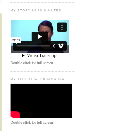
MY STORY IN 20 MINUTES
Double click for full screen!
MY TALK AT WEBBDAGARNA
Double click for full screen!