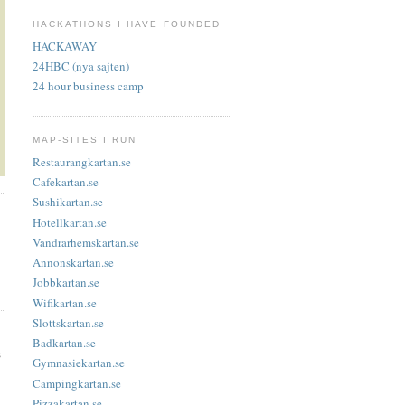
HACKATHONS I HAVE FOUNDED
HACKAWAY
24HBC (nya sajten)
24 hour business camp
MAP-SITES I RUN
Restaurangkartan.se
Cafekartan.se
Sushikartan.se
Hotellkartan.se
Vandrarhemskartan.se
Annonskartan.se
Jobbkartan.se
Wifikartan.se
Slottskartan.se
Badkartan.se
s
Gymnasiekartan.se
Campingkartan.se
Pizzakartan.se