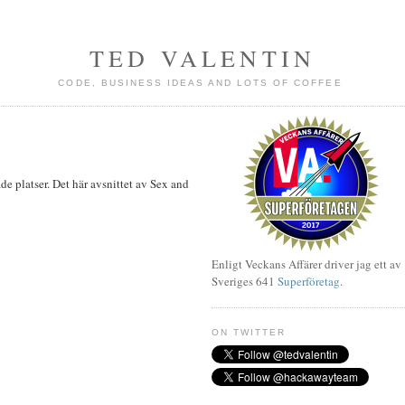
TED VALENTIN
CODE, BUSINESS IDEAS AND LOTS OF COFFEE
 platser. Det här avsnittet av Sex and
Enligt Veckans Affärer driver jag ett av
Sveriges 641
Superföretag
.
ON TWITTER