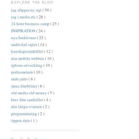
EXPLORE THE BLOG
jag släpper ny sajt
( 50 )
jag i media etc
( 28 )
24 hour business camp
( 25 )
INSPIRATION
( 24 )
nya funktioner
( 23 )
andra kul sajter
( 14 )
kunskapssamhället
( 12 )
den mobila webben
( 10 )
iphone-utveckling
( 10 )
politometern
( 10 )
matt cutts
( 6 )
mina förebilder
( 6 )
old media old money
( 5 )
brev från samhället
( 4 )
den långa svansen
( 2 )
programmering
( 2 )
öppen data
( 1 )