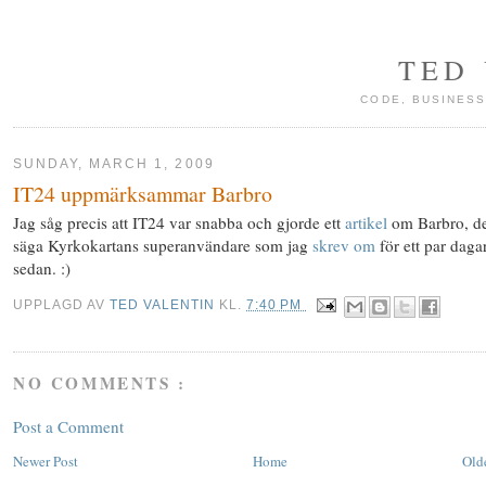
TED
CODE, BUSINESS
SUNDAY, MARCH 1, 2009
IT24 uppmärksammar Barbro
Jag såg precis att IT24 var snabba och gjorde ett
artikel
om Barbro, det
säga Kyrkokartans superanvändare som jag
skrev om
för ett par daga
sedan. :)
UPPLAGD AV
TED VALENTIN
KL.
7:40 PM
NO COMMENTS :
Post a Comment
Newer Post
Home
Old