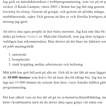
Jag gick en introduktionskurs i webbprogrammering, som var på ett p
veckor. (I Kuala Lumpur, våren 2003.) Sedan har jag lärt mig genom
learning-by-doing
. Genom att googla, och genom att sjösätta många,
snabblanserade, sajter. Och genom att lära av och försöka korrigera al
misstag jag gjort.
Att driva sina egna projekt är den bästa moroten. Jag kan inte låta bli 
tänka på boken
Outliers
av Malcolm Gladwell, som jag läste nyligen 
verkligen kan rekommendera. Han skriver att det finns tre faktorer so
ett jobb meningsfullt:
autonomi
komplexitet
stark koppling mellan arbetsinsats och belöning
Mitt jobb har gett full pott på alla tre. Och då är det lätt att man lägger
10.000 timmar
de
som krävs för att man ska bli riktigt bra. Jag har n
lagt ner 15.000 timmar de senaste fem åren, varav kanske hälften gått t
programmering.
Det kan säkert vara en bra idé att gå en systemutvecklarutbildning, m
helst i kombination med att du driver dina egna grejer vid sidan om.