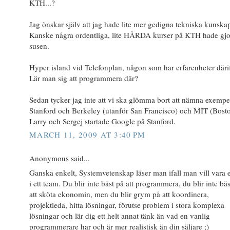
KTH...?
Jag önskar själv att jag hade lite mer gedigna tekniska kunskap
Kanske några ordentliga, lite HÅRDA kurser på KTH hade gjo
susen.
Hyper island vid Telefonplan, någon som har erfarenheter däri
Lär man sig att programmera där?
Sedan tycker jag inte att vi ska glömma bort att nämna exempe
Stanford och Berkeley (utanför San Francisco) och MIT (Bosto
Larry och Sergej startade Google på Stanford.
MARCH 11, 2009 AT 3:40 PM
Anonymous said...
Ganska enkelt, Systemvetenskap läser man ifall man vill vara 
i ett team. Du blir inte bäst på att programmera, du blir inte bä
att sköta ekonomin, men du blir grym på att koordinera,
projektleda, hitta lösningar, förutse problem i stora komplexa
lösningar och lär dig ett helt annat tänk än vad en vanlig
programmerare har och är mer realistisk än din säljare ;)