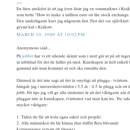
----
En liten anekdot är att jag även läste jag en sommarkurs i Kra
som hette "How to make a million euro on the stock exchange.
Den underligaste kurs jag någonsin läst. Fast det var självklart
grymt kul i Krakow.
MARCH 10, 2009 AT 10:02 PM
Anonymous said...
På
jobbet
har vi ett stående skämt som i stort går ut på att inge
är utbildad för det de håller på med. Kunskapen är helt enkelt 
gammal när man kommer ut och ska omsätta den.
Därmed är det inte sagt att det är onyttigt att plugga - tvärtom.
hängde jag i universitetsvärlden i 5.5 år - 4.5 år plugg och ett 
jobb. Ett tips jag vill ge alla studenter är att det viktigaste när 
pluggar inte är kunskapen, tvärtemot vad man kan tro. Tre sak
mycket viktigare:
1. Tiden du får att testa egna saker och projekt.
2. Alla människor du lär känna (har träffat flera blivande
kompanjoner genom att plugga).