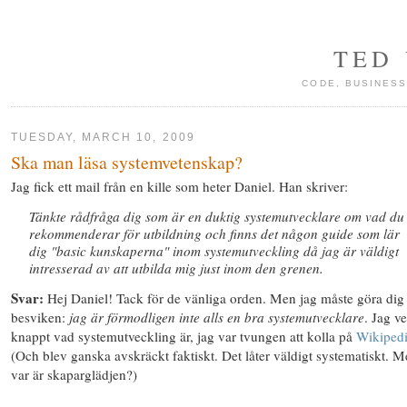
TED
CODE, BUSINESS
TUESDAY, MARCH 10, 2009
Ska man läsa systemvetenskap?
Jag fick ett mail från en kille som heter Daniel. Han skriver:
Tänkte rådfråga dig som är en duktig systemutvecklare om vad du
rekommenderar för utbildning och finns det någon guide som lär
dig "basic kunskaperna" inom systemutveckling då jag är väldigt
intresserad av att utbilda mig just inom den grenen.
Svar:
Hej Daniel! Tack för de vänliga orden. Men jag måste göra dig 
besviken:
jag är förmodligen inte alls en bra systemutvecklare
. Jag ve
knappt vad systemutveckling är, jag var tvungen att kolla på
Wikiped
(Och blev ganska avskräckt faktiskt. Det låter väldigt systematiskt. 
var är skaparglädjen?)