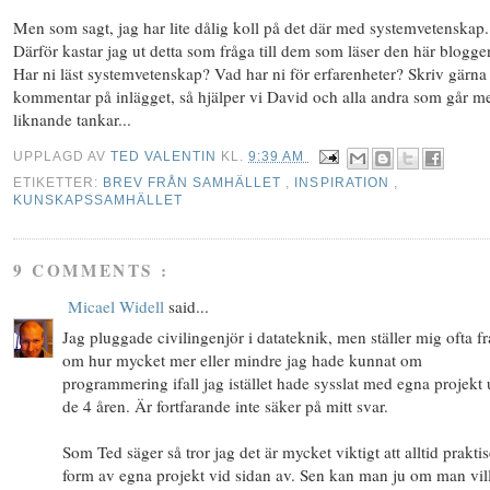
Men som sagt, jag har lite dålig koll på det där med systemvetenskap.
Därför kastar jag ut detta som fråga till dem som läser den här blogge
Har ni läst systemvetenskap? Vad har ni för erfarenheter? Skriv gärna
kommentar på inlägget, så hjälper vi David och alla andra som går m
liknande tankar...
UPPLAGD AV
TED VALENTIN
KL.
9:39 AM
ETIKETTER:
BREV FRÅN SAMHÄLLET
,
INSPIRATION
,
KUNSKAPSSAMHÄLLET
9 COMMENTS :
Micael Widell
said...
Jag pluggade civilingenjör i datateknik, men ställer mig ofta f
om hur mycket mer eller mindre jag hade kunnat om
programmering ifall jag istället hade sysslat med egna projekt
de 4 åren. Är fortfarande inte säker på mitt svar.
Som Ted säger så tror jag det är mycket viktigt att alltid praktis
form av egna projekt vid sidan av. Sen kan man ju om man vil