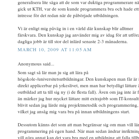
generalisera lite säga att de som var duktiga programmerare nä
gick ut KTH, var de som kunde programmera bra och hade ett 
intresse för det redan när de påbörjade utbildningen.
Vi är enligt mig påväg in i en värld där kunskap blir alltmer
färskvara. Den kunskap jag använder mig av idag för att utföra
dagliga jobb är till stor del inlärd senaste 2-3 månaderna.
MARCH 10, 2009 AT 11:05 AM
Anonymous said...
Som sagt så lär man ju sig att lära på
högskole-/universitetsutbildningar. Den kunskapen man får är 
direkt applicerbar på yrkeslivet, men man har betydligt lättare
outbildad att ta till sig ny (i de flesta fall). Även om jag inte är 
än märker jag hur mycket lättare mitt extrajobb som IT-konsult
blivit sedan jag lärde mig projektmetodik och programmering,
vilket jag ansåg mig vara bra på innan utbildningens start.
Dessutom känns det som att man begränsar sig om man vill lär
programmering på egen hand. När man sedan ändrar inriktnin
vill göra annat kan det vara bra med en utbildning att falla till