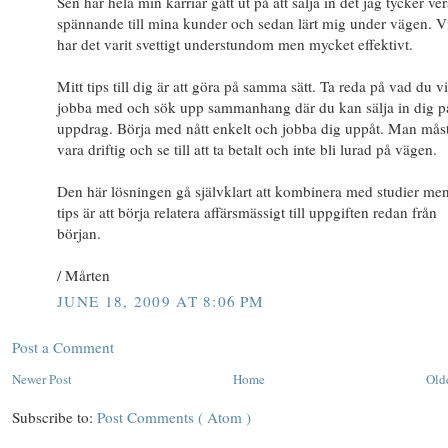
Sen har hela min karriär gått ut på att sälja in det jag tycker ver
spännande till mina kunder och sedan lärt mig under vägen. Vi
har det varit svettigt understundom men mycket effektivt.
Mitt tips till dig är att göra på samma sätt. Ta reda på vad du vi
jobba med och sök upp sammanhang där du kan sälja in dig p
uppdrag. Börja med nått enkelt och jobba dig uppåt. Man mås
vara driftig och se till att ta betalt och inte bli lurad på vägen.
Den här lösningen gå självklart att kombinera med studier men
tips är att börja relatera affärsmässigt till uppgiften redan från
början.
/ Mårten
JUNE 18, 2009 AT 8:06 PM
Post a Comment
Newer Post
Home
Old
Subscribe to:
Post Comments ( Atom )