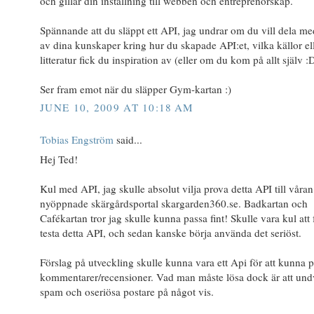
och gillar din inställning till webben och entreprenörskap.
Spännande att du släppt ett API, jag undrar om du vill dela me
av dina kunskaper kring hur du skapade API:et, vilka källor el
litteratur fick du inspiration av (eller om du kom på allt själv :
Ser fram emot när du släpper Gym-kartan :)
JUNE 10, 2009 AT 10:18 AM
Tobias Engström
said...
Hej Ted!
Kul med API, jag skulle absolut vilja prova detta API till våran
nyöppnade skärgårdsportal skargarden360.se. Badkartan och
Cafékartan tror jag skulle kunna passa fint! Skulle vara kul att 
testa detta API, och sedan kanske börja använda det seriöst.
Förslag på utveckling skulle kunna vara ett Api för att kunna 
kommentarer/recensioner. Vad man måste lösa dock är att und
spam och oseriösa postare på något vis.