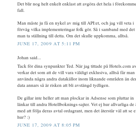
Det blir nog helt enkelt enklast att avgöra det hela i förekomm
fall.
Man måste ju få en nykel av mig till API:et, och jag vill veta i
förväg vilka implementeringar folk gör. Så i samband med det
man ta ställning till detta. Om det skulle uppkomma, alltså.
JUNE 17, 2009 AT 5:11 PM
Johan said...
Tack för dina synpunkter Ted. När jag tittade på Hotels.com av
verkar det som att de vill vara väldigt exklusiva, alltså får man 
använda några andra datakällor inom liknande områden än de
data annars så är risken att bli avstängd tydligen.
De gillar inte heller att man plockar in Adsense som pluttar in
länkar till andra Hotellboknings-sajter. Vet ej hur allvarliga de 
med att följa deras avtal ordagrant, men det återstår väl att se e
hur? :)
JUNE 17, 2009 AT 8:05 PM