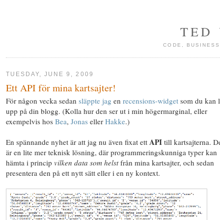
TED
CODE, BUSINESS
TUESDAY, JUNE 9, 2009
Ett API för mina kartsajter!
För någon vecka sedan
släppte jag
en
recensions-widget
som du kan 
upp på din blogg. (Kolla hur den ser ut i min högermarginal, eller
exempelvis hos
Bea
,
Jonas
eller
Hakke
.)
API
En spännande nyhet är att jag nu även fixat ett
till kartsajterna. D
är
en lite mer teknisk lösning
, där programmeringskunniga typer kan
hämta i princip
vilken data som helst
från mina kartsajter, och sedan
presentera den på ett nytt sätt eller i en ny kontext.