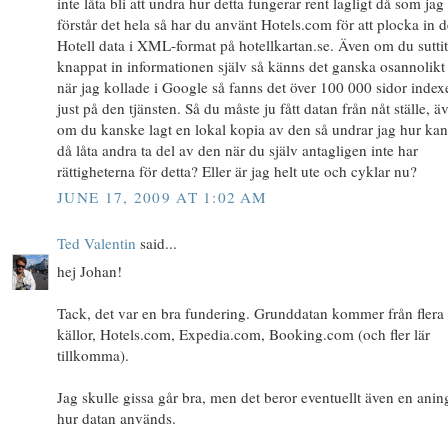
inte låta bli att undra hur detta fungerar rent lagligt då som jag
förstår det hela så har du använt Hotels.com för att plocka in d
Hotell data i XML-format på hotellkartan.se. Även om du sutti
knappat in informationen själv så känns det ganska osannolikt
när jag kollade i Google så fanns det över 100 000 sidor index
just på den tjänsten. Så du måste ju fått datan från nåt ställe, ä
om du kanske lagt en lokal kopia av den så undrar jag hur ka
då låta andra ta del av den när du själv antagligen inte har
rättigheterna för detta? Eller är jag helt ute och cyklar nu?
JUNE 17, 2009 AT 1:02 AM
Ted Valentin
said...
hej Johan!
Tack, det var en bra fundering. Grunddatan kommer från flera 
källor, Hotels.com, Expedia.com, Booking.com (och fler lär
tillkomma).
Jag skulle gissa går bra, men det beror eventuellt även en anin
hur datan används.