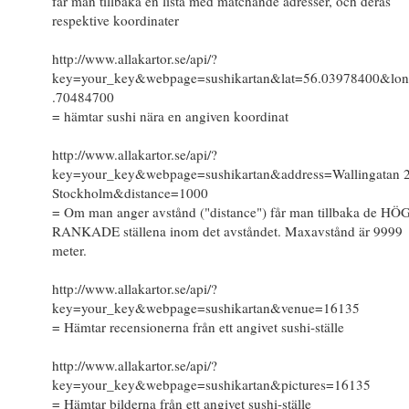
får man tillbaka en lista med matchande adresser, och deras
respektive koordinater
http://www.allakartor.se/api/?
key=your_key&webpage=sushikartan&lat=56.03978400&lo
.70484700
= hämtar sushi nära en angiven koordinat
http://www.allakartor.se/api/?
key=your_key&webpage=sushikartan&address=Wallingatan 2
Stockholm&distance=1000
= Om man anger avstånd ("distance") får man tillbaka de HÖ
RANKADE ställena inom det avståndet. Maxavstånd är 9999
meter.
http://www.allakartor.se/api/?
key=your_key&webpage=sushikartan&venue=16135
= Hämtar recensionerna från ett angivet sushi-ställe
http://www.allakartor.se/api/?
key=your_key&webpage=sushikartan&pictures=16135
= Hämtar bilderna från ett angivet sushi-ställe