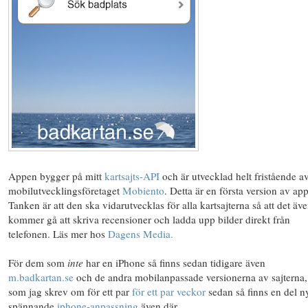
Appen bygger på mitt
kartsajts-API
och är utvecklad helt fristående a
mobilutvecklingsföretaget
Mobiento
. Detta är en första version av ap
Tanken är att den ska vidarutvecklas för alla kartsajterna så att det äv
kommer gå att skriva recensioner och ladda upp bilder direkt från
telefonen. Läs mer hos
Dagens Media.
För dem som
inte
har en iPhone så finns sedan tidigare även
m.badkartan.se
och de andra mobilanpassade versionerna av sajterna,
som jag skrev om för ett par
för ett par veckor
sedan så finns en del n
spännande
iphone-anpassning
även där.