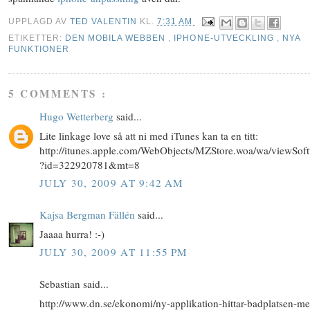
UPPLAGD AV
TED VALENTIN
KL.
7:31 AM
ETIKETTER:
DEN MOBILA WEBBEN
,
IPHONE-UTVECKLING
,
NYA
FUNKTIONER
5 COMMENTS :
Hugo Wetterberg
said...
Lite linkage love så att ni med iTunes kan ta en titt:
http://itunes.apple.com/WebObjects/MZStore.woa/wa/viewSof
?id=322920781&mt=8
JULY 30, 2009 AT 9:42 AM
Kajsa Bergman Fällén
said...
Jaaaa hurra! :-)
JULY 30, 2009 AT 11:55 PM
Sebastian said...
http://www.dn.se/ekonomi/ny-applikation-hittar-badplatsen-me