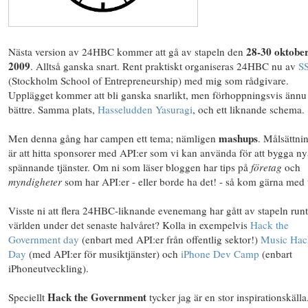
28-30 oktobe
Nästa version av 24HBC kommer att gå av stapeln den
2009
. Alltså ganska snart. Rent praktiskt organiseras 24HBC nu av
S
(Stockholm School of Entrepreneurship) med mig som rådgivare.
Upplägget kommer att bli ganska snarlikt, men förhoppningsvis ännu 
bättre. Samma plats,
Hasseludden Yasuragi
, och ett liknande schema.
mashups
Men denna gång har campen ett tema; nämligen
. Målsättni
är att hitta sponsorer med API:er som vi kan använda för att bygga ny
spännande tjänster. Om ni som läser bloggen har tips på
företag
och
myndigheter
som har API:er - eller borde ha det! - så kom gärna med t
Visste ni att flera 24HBC-liknande evenemang har gått av stapeln run
världen under det senaste halvåret? Kolla in exempelvis
Hack the
Government day
(enbart med API:er från offentlig sektor!)
Music Hac
Day
(med API:er för musiktjänster) och
iPhone Dev Camp
(enbart
iPhoneutveckling).
Hack the Government
Speciellt
tycker jag är en stor inspirationskälla