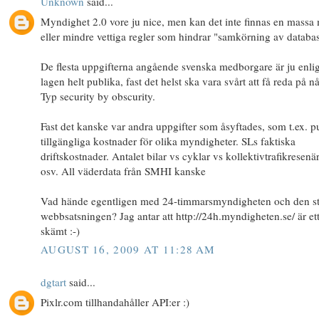
Unknown
said...
Myndighet 2.0 vore ju nice, men kan det inte finnas en massa
eller mindre vettiga regler som hindrar "samkörning av databa
De flesta uppgifterna angående svenska medborgare är ju enlig
lagen helt publika, fast det helst ska vara svårt att få reda på n
Typ security by obscurity.
Fast det kanske var andra uppgifter som åsyftades, som t.ex. p
tillgängliga kostnader för olika myndigheter. SLs faktiska
driftskostnader. Antalet bilar vs cyklar vs kollektivtrafikresenä
osv. All väderdata från SMHI kanske
Vad hände egentligen med 24-timmarsmyndigheten och den s
webbsatsningen? Jag antar att http://24h.myndigheten.se/ är et
skämt :-)
AUGUST 16, 2009 AT 11:28 AM
dgtart
said...
Pixlr.com tillhandahåller API:er :)