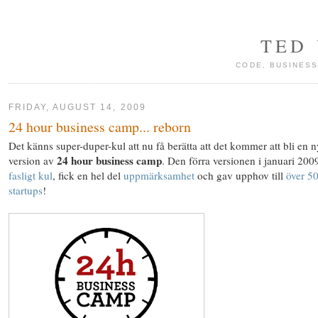
TED
CODE, BUSINESS
FRIDAY, AUGUST 14, 2009
24 hour business camp... reborn
Det känns super-duper-kul att nu få berätta att det kommer att bli en n
24 hour business camp
version av
. Den förra versionen i januari 200
fasligt kul
, fick en hel del
uppmärksamhet
och gav upphov till
över 5
startups
!