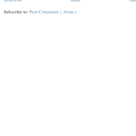
Newer Post
Home
Old
Subscribe to:
Post Comments ( Atom )