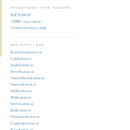
HACKATHONS I HAVE FOUNDED
HACKAWAY
24HBC (nya sajten)
24 hour business camp
MAP-SITES I RUN
Restaurangkartan.se
Cafekartan.se
Sushikartan.se
Hotellkartan.se
Vandrarhemskartan.se
Annonskartan.se
Jobbkartan.se
Wifikartan.se
Slottskartan.se
Badkartan.se
s
Gymnasiekartan.se
Campingkartan.se
Pizzakartan.se