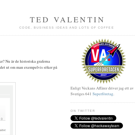
TED VALENTIN
CODE, BUSINESS IDEAS AND LOTS OF COFFEE
r? Nu är de historiska graferna
r det ut om man exempelvis söker på
Enligt Veckans Affärer driver jag ett av
Sveriges 641
Superföretag
.
ON TWITTER