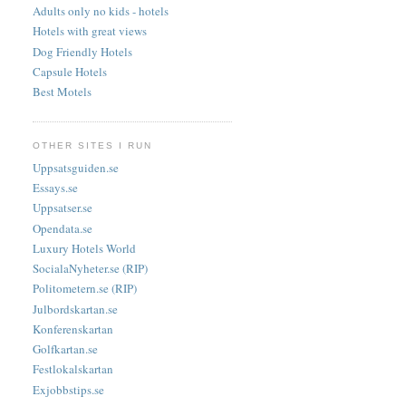
Adults only no kids - hotels
Hotels with great views
Dog Friendly Hotels
Capsule Hotels
Best Motels
OTHER SITES I RUN
Uppsatsguiden.se
Essays.se
Uppsatser.se
Opendata.se
Luxury Hotels World
SocialaNyheter.se (RIP)
Politometern.se (RIP)
Julbordskartan.se
Konferenskartan
Golfkartan.se
Festlokalskartan
Exjobbstips.se