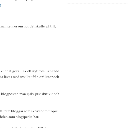
M
na lite mer om hur det skulle gå till,
M
kunnat göra. Tex ett nytimes liknande
ia listas med resultat från ordlistor och
 blogposten man själv just skrtivit och
 få fram bloggar som skriver om "topic
elen som blogipedia har.
t anrop till blogipedia istället.