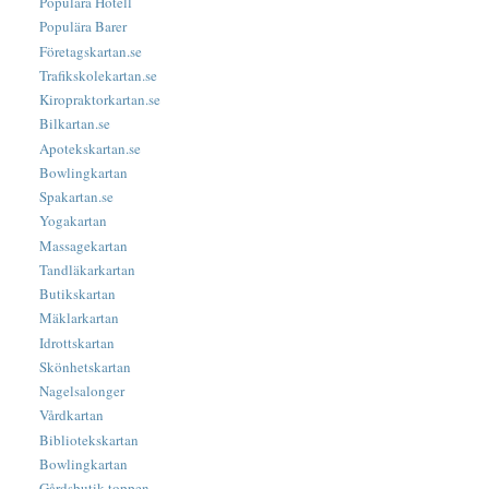
Populära Hotell
Populära Barer
Företagskartan.se
Trafikskolekartan.se
Kiropraktorkartan.se
Bilkartan.se
Apotekskartan.se
Bowlingkartan
Spakartan.se
Yogakartan
Massagekartan
Tandläkarkartan
Butikskartan
Mäklarkartan
Idrottskartan
Skönhetskartan
Nagelsalonger
Vårdkartan
Bibliotekskartan
Bowlingkartan
Gårdsbutik-toppen