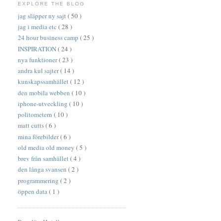
EXPLORE THE BLOG
jag släpper ny sajt
( 50 )
jag i media etc
( 28 )
24 hour business camp
( 25 )
INSPIRATION
( 24 )
nya funktioner
( 23 )
andra kul sajter
( 14 )
kunskapssamhället
( 12 )
den mobila webben
( 10 )
iphone-utveckling
( 10 )
politometern
( 10 )
matt cutts
( 6 )
mina förebilder
( 6 )
old media old money
( 5 )
brev från samhället
( 4 )
den långa svansen
( 2 )
programmering
( 2 )
öppen data
( 1 )