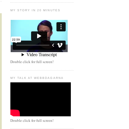
MY STORY IN 20 MINUTES
Double click for full screen!
MY TALK AT WEBBDAGARNA
Double click for full screen!