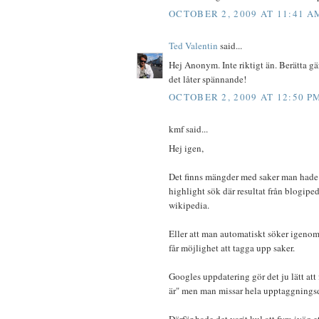
OCTOBER 2, 2009 AT 11:41 A
Ted Valentin
said...
Hej Anonym. Inte riktigt än. Berätta gär
det låter spännande!
OCTOBER 2, 2009 AT 12:50 P
kmf said...
Hej igen,
Det finns mängder med saker man hade 
highlight sök där resultat från blogiped
wikipedia.
Eller att man automatiskt söker igenom
får möjlighet att tagga upp saker.
Googles uppdatering gör det ju lätt att
är" men man missar hela upptaggningsd
Därför hade det varit kul att fyra iväg et