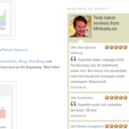
MINKARTA.SE WIDGET
Teds latest
reviews from
Minkarta.se
Om
Strandbaren
h
Patrick Swayze
.)
Idöborg
Superfint ställe, nybyggt 2020.
ondinbella
,
Mogi
,
Elin Kling
och
Restaurang, bar, fin badstrand,
för kan kurvan bli högertung. Med tiden
bastu mm. Bra meny och jazzkvällar
med live-musik på onsdagar under
sommaren. Boka bord!
2020-08-24
Om
Susherian
Superfin sushi och underbar
lax-bowl. Så bra!
2019-09-05
Om
Wreta Gestgifveri