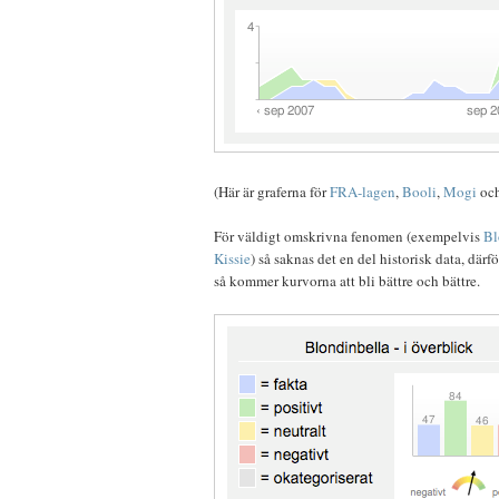
(Här är graferna för
FRA-lagen
,
Booli
,
Mogi
oc
För väldigt omskrivna fenomen (exempelvis
Bl
Kissie
) så saknas det en del historisk data, där
så kommer kurvorna att bli bättre och bättre.