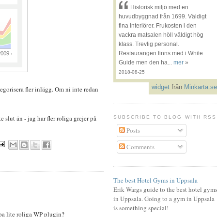
Historisk miljö med en
huvudbyggnad från 1699. Väldigt
fina interiörer. Frukosten i den
vackra matsalen höll väldigt hög
klass. Trevlig personal.
Restaurangen finns med i White
Guide men den ha...
mer
»
2018-08-25
widget
från
Minkarta.se
egorisera fler inlägg. Om ni inte redan
slut än - jag har fler roliga grejer på
SUBSCRIBE TO BLOG WITH RSS
Posts
Comments
The best Hotel Gyms in Uppsala
Erik Wargs guide to the best hotel gym
in Uppsala. Going to a gym in Uppsala
is something special!
pa lite roliga WP plugin?