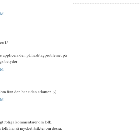
PM
er/1/
te applicera den på hashtagproblemet på
ags betyder
PM
bra fran den har sidan atlanten ;-)
PM
tigt roliga kommentarer om folk.
ör folk har så mycket åsikter om dessa.