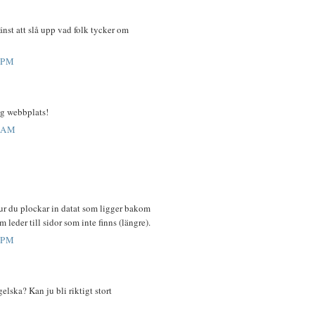
änst att slå upp vad folk tycker om
 PM
lig webbplats!
 AM
ur du plockar in datat som ligger bakom
om leder till sidor som inte finns (längre).
 PM
elska? Kan ju bli riktigt stort