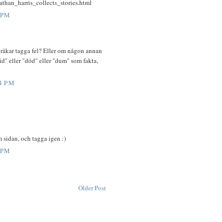
athan_harris_collects_stories.html
 PM
råkar tagga fel? Eller om någon annan
vid" eller "död" eller "dum" som fakta,
4 PM
sidan, och tagga igen :)
 PM
Older Post