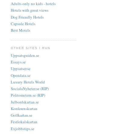
Adults only no kids - hotels
Hotels with great views
Dog Friendly Hotels
Capsule Hotels
Best Motels
OTHER SITES I RUN
Uppsatsguiden.se
Essays.se
Uppsatser.se
Opendata.se
Luxury Hotels World
SocialaNyheter.se (RIP)
Politometern.se (RIP)
Julbordskartan.se
Konferenskartan
Golfkartan.se
Festlokalskartan
Exjobbstips.se