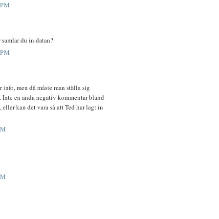
 PM
 samlar du in datan?
 PM
 info, men då måste man ställa sig
". Inte en ända negativ kommentar bland
ller kan det vara så att Ted har lagt in
PM
PM