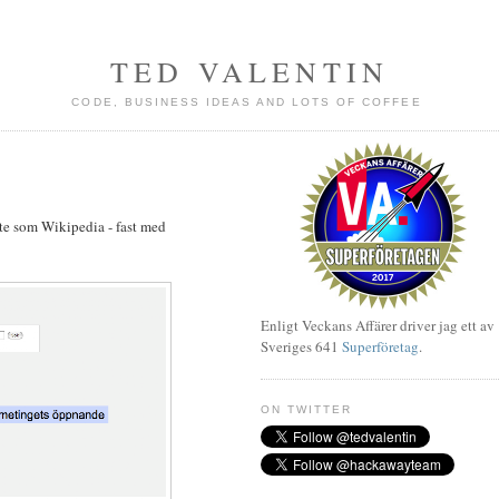
TED VALENTIN
CODE, BUSINESS IDEAS AND LOTS OF COFFEE
ite som Wikipedia - fast med
Enligt Veckans Affärer driver jag ett av
Sveriges 641
Superföretag
.
ON TWITTER