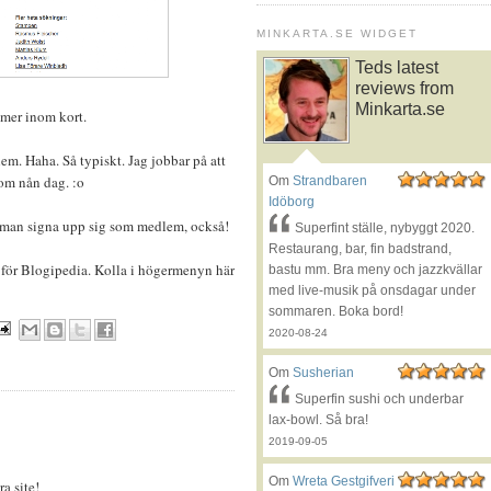
MINKARTA.SE WIDGET
Teds latest
reviews from
Minkarta.se
mmer inom kort.
blem. Haha. Så typiskt. Jag jobbar på att
 om nån dag. :o
Om
Strandbaren
Idöborg
an man signa upp sig som medlem, också!
Superfint ställe, nybyggt 2020.
Restaurang, bar, fin badstrand,
 för Blogipedia. Kolla i högermenyn här
bastu mm. Bra meny och jazzkvällar
med live-musik på onsdagar under
sommaren. Boka bord!
2020-08-24
Om
Susherian
Superfin sushi och underbar
lax-bowl. Så bra!
2019-09-05
Om
Wreta Gestgifveri
ra site!