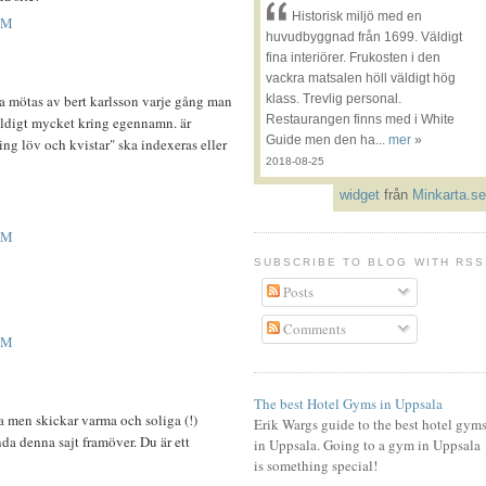
Historisk miljö med en
PM
huvudbyggnad från 1699. Väldigt
fina interiörer. Frukosten i den
vackra matsalen höll väldigt hög
a mötas av bert karlsson varje gång man
klass. Trevlig personal.
Restaurangen finns med i White
väldigt mycket kring egennamn. är
Guide men den ha...
mer
»
ling löv och kvistar" ska indexeras eller
2018-08-25
widget
från
Minkarta.se
PM
SUBSCRIBE TO BLOG WITH RSS
Posts
Comments
PM
The best Hotel Gyms in Uppsala
ra men skickar varma och soliga (!)
Erik Wargs guide to the best hotel gym
da denna sajt framöver. Du är ett
in Uppsala. Going to a gym in Uppsala
is something special!