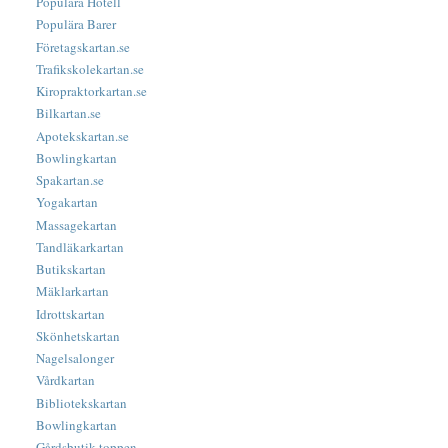
Populära Hotell
Populära Barer
Företagskartan.se
Trafikskolekartan.se
Kiropraktorkartan.se
Bilkartan.se
Apotekskartan.se
Bowlingkartan
Spakartan.se
Yogakartan
Massagekartan
Tandläkarkartan
Butikskartan
Mäklarkartan
Idrottskartan
Skönhetskartan
Nagelsalonger
Vårdkartan
Bibliotekskartan
Bowlingkartan
Gårdsbutik-toppen