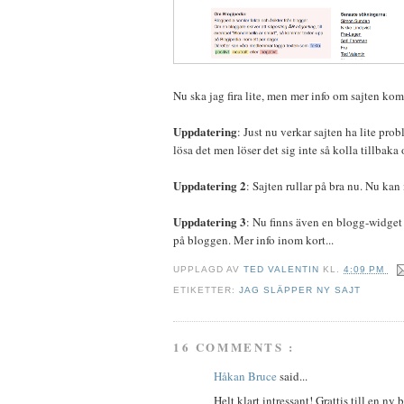
Nu ska jag fira lite, men mer info om sajten ko
Uppdatering
: Just nu verkar sajten ha lite pro
lösa det men löser det sig inte så kolla tillbaka
Uppdatering 2
: Sajten rullar på bra nu. Nu k
Uppdatering 3
: Nu finns även en blogg-widget
på bloggen. Mer info inom kort...
UPPLAGD AV
TED VALENTIN
KL.
4:09 PM
ETIKETTER:
JAG SLÄPPER NY SAJT
16 COMMENTS :
Håkan Bruce
said...
Helt klart intressant! Grattis till en ny b