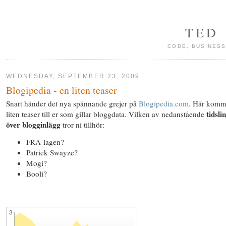
TED
CODE, BUSINESS
WEDNESDAY, SEPTEMBER 23, 2009
Blogipedia - en liten teaser
Snart händer det nya spännande grejer på
Blogipedia.com
. Här komm
tidsli
liten teaser till er som gillar bloggdata. Vilken av nedanstående
över blogginlägg
tror ni tillhör:
FRA-lagen?
Patrick Swayze?
Mogi?
Booli?