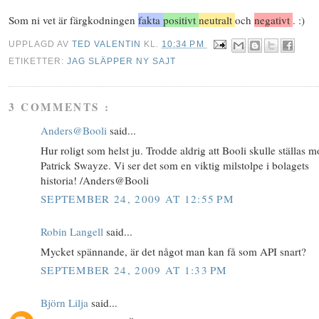
Som ni vet är färgkodningen
fakta
positivt
neutralt
och
negativt
. :)
UPPLAGD AV
TED VALENTIN
KL.
10:34 PM
ETIKETTER:
JAG SLÄPPER NY SAJT
3 COMMENTS :
Anders@Booli
said...
Hur roligt som helst ju. Trodde aldrig att Booli skulle ställas m
Patrick Swayze. Vi ser det som en viktig milstolpe i bolagets
historia! /Anders@Booli
SEPTEMBER 24, 2009 AT 12:55 PM
Robin Langell
said...
Mycket spännande, är det något man kan få som API snart?
SEPTEMBER 24, 2009 AT 1:33 PM
Björn Lilja
said...