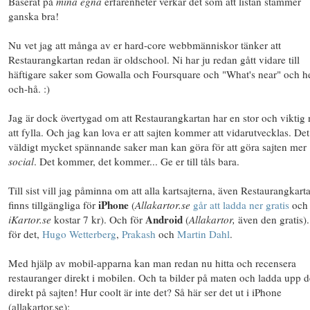
Baserat på
mina egna
erfarenheter verkar det som att listan stämmer
ganska bra!
Nu vet jag att många av er hard-core webbmänniskor tänker att
Restaurangkartan redan är oldschool. Ni har ju redan gått vidare till
häftigare saker som Gowalla och Foursquare och "What's near" och he
och-hå. :)
Jag är dock övertygad om att Restaurangkartan har en stor och viktig 
att fylla. Och jag kan lova er att sajten kommer att vidarutvecklas. Det
väldigt mycket spännande saker man kan göra för att göra sajten mer
social
. Det kommer, det kommer... Ge er till tåls bara.
Till sist vill jag påminna om att alla kartsajterna, även Restaurangkart
iPhone
finns tillgängliga för
(
Allakartor.se
går att ladda ner gratis
och
Android
iKartor.se
kostar 7 kr). Och för
(
Allakartor,
även den gratis)
för det,
Hugo Wetterberg
,
Prakash
och
Martin Dahl
.
Med hjälp av mobil-apparna kan man redan nu hitta och recensera
restauranger direkt i mobilen. Och ta bilder på maten och ladda upp 
direkt på sajten! Hur coolt är inte det? Så här ser det ut i iPhone
(allakartor.se):