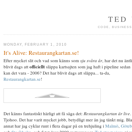
TED
CODE, BUSINESS
MONDAY, FEBRUARY 1, 2010
It's Alive: Restaurangkartan.se!
Efter mycket slit och vad som känns som
sju svåra år
, har det nu änt
officiellt
blivit dags att
släppa kartsajten som jag haft i pipeline sedan
kan det vara - 2006? Det har blivit dags att släppa... ta-da,
Restaurangkartan.se
!
Det känns fantastiskt härligt att få säga det:
Restaurangkartan är live
.
Tjohoo. Det har varit mycket jobb, betydligt mer än jag tänkt mig. Bl
annat har jag cyklar runt i flera dagar på en trehjuling i
Malmö
,
Göteb
och
Stockholm
, och fotat över 2000 restauranger.
Ted street view
, ni v