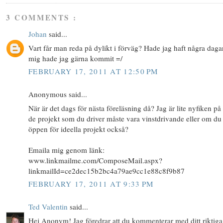
3 COMMENTS :
Johan
said...
Vart får man reda på dylikt i förväg? Hade jag haft några daga
mig hade jag gärna kommit =/
FEBRUARY 17, 2011 AT 12:50 PM
Anonymous said...
När är det dags för nästa föreläsning då? Jag är lite nyfiken p
de projekt som du driver måste vara vinstdrivande eller om du
öppen för ideella projekt också?
Emaila mig genom länk:
www.linkmailme.com/ComposeMail.aspx?
linkmailId=ce2dec15b2bc4a79ae9cc1e88c8f9b87
FEBRUARY 17, 2011 AT 9:33 PM
Ted Valentin
said...
Hej Anonym! Jag föredrar att du kommenterar med ditt riktiga