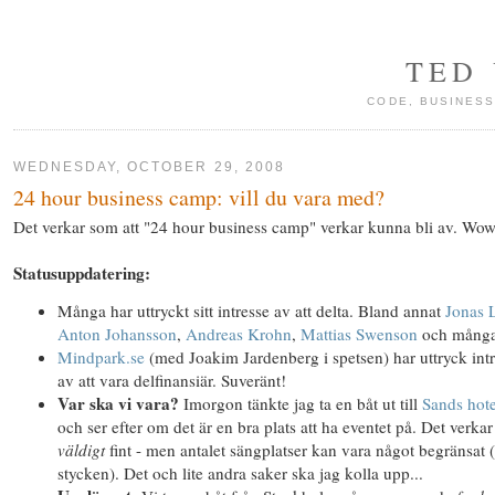
TED
CODE, BUSINESS
WEDNESDAY, OCTOBER 29, 2008
24 hour business camp: vill du vara med?
Det verkar som att "24 hour business camp" verkar kunna bli av. Wow
Statusuppdatering:
Många har uttryckt sitt intresse av att delta. Bland annat
Jonas 
Anton Johansson
,
Andreas Krohn
,
Mattias Swenson
och många 
Mindpark.se
(med Joakim Jardenberg i spetsen) har uttryck int
av att vara delfinansiär. Suveränt!
Var ska vi vara?
Imorgon tänkte jag ta en båt ut till
Sands hote
och ser efter om det är en bra plats att ha eventet på. Det verkar
väldigt
fint - men antalet sängplatser kan vara något begränsat 
stycken). Det och lite andra saker ska jag kolla upp...