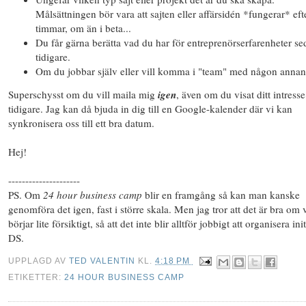
Målsättningen bör vara att sajten eller affärsidén *fungerar* eft
timmar, om än i beta...
Du får gärna berätta vad du har för entreprenörserfarenheter s
tidigare.
Om du jobbar själv eller vill komma i "team" med någon annan
Superschysst om du vill maila mig
igen
, även om du visat ditt intresse
tidigare. Jag kan då bjuda in dig till en Google-kalender där vi kan
synkronisera oss till ett bra datum.
Hej!
---------------------
PS. Om
24 hour business camp
blir en framgång så kan man kanske
genomföra det igen, fast i större skala. Men jag tror att det är bra om 
börjar lite försiktigt, så att det inte blir alltför jobbigt att organisera init
DS.
UPPLAGD AV
TED VALENTIN
KL.
4:18 PM
ETIKETTER:
24 HOUR BUSINESS CAMP