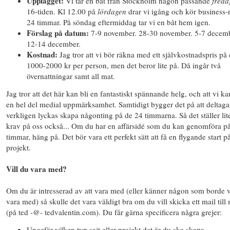
Upplägget:
Vi tar en båt från Stockholm någon passande
freda
16-tiden. Kl 12.00 på
lördagen
drar vi igång och kör business-r
24 timmar. På söndag eftermiddag tar vi en båt hem igen.
Förslag på datum:
7-9 november. 28-30 november. 5-7 decemb
12-14 december.
Kostnad:
Jag tror att vi bör räkna med ett självkostnadspris på 
1000-2000 kr per person, men det beror lite på. Då ingår två
övernattningar samt all mat.
Jag tror att det här kan bli en fantastiskt spännande helg, och att vi ka
en hel del medial uppmärksamhet. Samtidigt bygger det på att deltaga
verkligen lyckas skapa någonting på de 24 timmarna. Så det ställer lit
krav på oss också... Om du har en affärsidé som du kan genomföra p
timmar, häng på. Det bör vara ett perfekt sätt att få en flygande start på
projekt.
Vill du vara med?
Om du är intresserad av att vara med (eller känner någon som borde v
vara med) så skulle det vara väldigt bra om du vill skicka ett mail till
(på ted -@- tedvalentin.com). Du får gärna specificera några grejer:
Ungefär vilken typ sajt eller projekt det är du ska skapa.