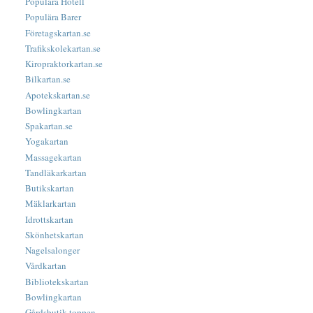
Populära Hotell
Populära Barer
Företagskartan.se
Trafikskolekartan.se
Kiropraktorkartan.se
Bilkartan.se
Apotekskartan.se
Bowlingkartan
Spakartan.se
Yogakartan
Massagekartan
Tandläkarkartan
Butikskartan
Mäklarkartan
Idrottskartan
Skönhetskartan
Nagelsalonger
Vårdkartan
Bibliotekskartan
Bowlingkartan
Gårdsbutik-toppen