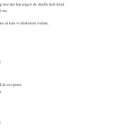
 tror det här något de skulle helt klart
t nu.
a så kan vi diskutera vidare.
M
Låt oss prata
M
M