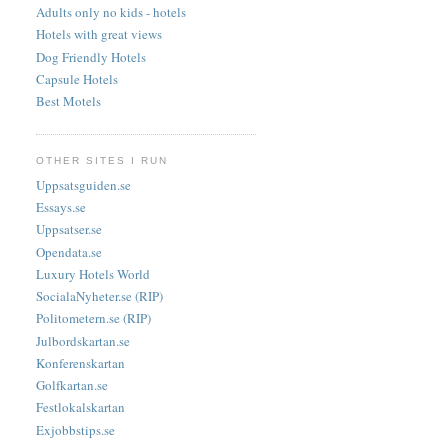
Adults only no kids - hotels
Hotels with great views
Dog Friendly Hotels
Capsule Hotels
Best Motels
OTHER SITES I RUN
Uppsatsguiden.se
Essays.se
Uppsatser.se
Opendata.se
Luxury Hotels World
SocialaNyheter.se (RIP)
Politometern.se (RIP)
Julbordskartan.se
Konferenskartan
Golfkartan.se
Festlokalskartan
Exjobbstips.se