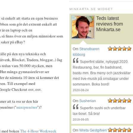
MINKARTA.SE WIDGET
t så enkelt att starta en egen business
Teds latest
ebben som gör det extremt enkelt att
reviews from
Minkarta.se
är en laptop och en
A så finns över en miljon människor som
ja saker på eBay?
Om
Strandbaren
hälle på den nya tekniska och
Idöborg
tverk, Blocket, Tradera, bloggar...) Jag
Superfint ställe, nybyggt 2020.
s redan vara 50.000 stycken, men
Restaurang, bar, fin badstrand,
p. Hur många gymnasieelever ser
bastu mm. Bra meny och jazzkvällar
der de närmsta 10 åren så kommer det
med live-musik på onsdagar under
bben. Till exempel med
sommaren. Boka bord!
 Google Checkout osv, osv.
2020-08-24
er att ta oss ur den här
Om
Susherian
prenörer ("
miniprenörer
")?
Superfin sushi och underbar
lax-bowl. Så bra!
2019-09-05
med med boken
The 4-Hour Workweek
Om
Wreta Gestgifveri