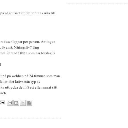
å något sätt att det för tankarna till
ra tusenlappar per person. Antingen
sor. Svensk Näringsliv? Ung
ell Strand? (Nån som har förslag?)
?
ot på på webben på 24 timmar, som man
et att det krävs nån typ av
a uttrycka det. På ett eller annat sätt
unch.