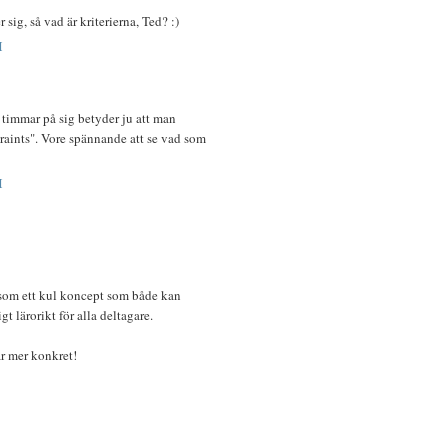
ig, så vad är kriterierna, Ted? :)
M
4 timmar på sig betyder ju att man
raints". Vore spännande att se vad som
M
 som ett kul koncept som både kan
igt lärorikt för alla deltagare.
är mer konkret!