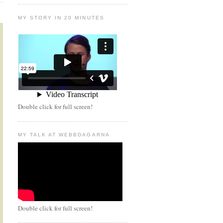
MY STORY IN 20 MINUTES
Double click for full screen!
MY TALK AT WEBBDAGARNA
Double click for full screen!