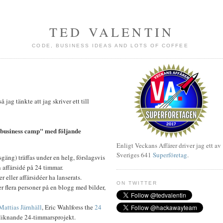
TED VALENTIN
CODE, BUSINESS IDEAS AND LOTS OF COFFEE
jag tänkte att jag skriver ett till
r business camp" med följande
Enligt Veckans Affärer driver jag ett av
Sveriges 641
Superföretag
.
sgäng) träffas under en helg, förslagsvis
n affärsidé på 24 timmar.
r eller affärsidéer ha lanserats.
ON TWITTER
r flera personer på en blogg med bilder,
Mattias Järnhäll
, Eric Wahlforss the
24
 liknande 24-timmarsprojekt.