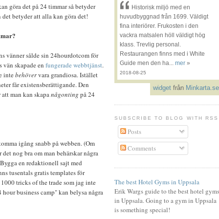
kan göra det på 24 timmar så betyder
Historisk miljö med en
 det betyder att alla kan göra det!
huvudbyggnad från 1699. Väldigt
fina interiörer. Frukosten i den
immar?
vackra matsalen höll väldigt hög
klass. Trevlig personal.
Restaurangen finns med i White
ans vänner sålde sin 24hourdotcom för
Guide men den ha...
mer
»
ns vän skapade en
fungerade webbtjänst
.
2018-08-25
e inte
behöver
vara grandiosa. Istället
ter får existensberättigande. Den
widget
från
Minkarta.se
r att man kan skapa
någonting
på 24
SUBSCRIBE TO BLOG WITH RSS
Posts
tt komma igång snabb på webben. (Om
Comments
 det nog bra om man behärskar några
 Bygga en redaktionell sajt med
inns tusentals gratis templates för
The best Hotel Gyms in Uppsala
 1000 tricks of the trade som jag inte
Erik Wargs guide to the best hotel gym
 24 hour business camp" kan belysa några
in Uppsala. Going to a gym in Uppsala
is something special!