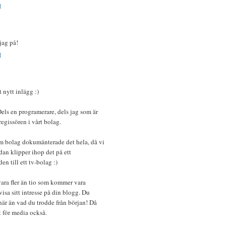
M
jag på!
M
t nytt inlägg :)
els en programerare, dels jag som är
regissören i vårt bolag.
som bolag dokumänterade det hela, då vi
an klipper ihop det på ett
en till ett tv-bolag :)
ara fler än tio som kommer vara
isa sitt intresse på din blogg. Du
här än vad du trodde från början! Då
 för media också.