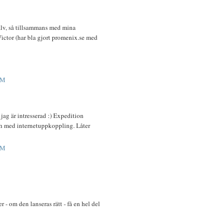
jälv, så tillsammans med mina
ictor (har bla gjort promenix.se med
PM
 jag är intresserad :) Expedition
h med internetuppkoppling. Låter
PM
 - om den lanseras rätt - få en hel del