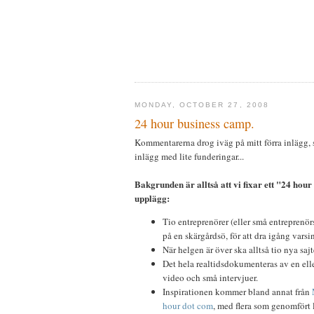
MONDAY, OCTOBER 27, 2008
24 hour business camp.
Kommentarerna drog iväg på mitt förra inlägg, så 
inlägg med lite funderingar...
Bakgrunden är alltså att vi fixar ett "24 hou
upplägg:
Tio entreprenörer (eller små entreprenör
på en skärgårdsö, för att dra igång varsi
När helgen är över ska alltså tio nya sajte
Det hela realtidsdokumenteras av en elle
video och små intervjuer.
Inspirationen kommer bland annat från
hour dot com
, med flera som genomfört