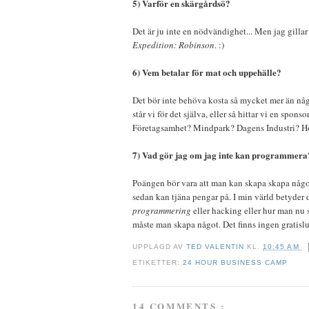
5) Varför en skärgårdsö?
Det är ju inte en nödvändighet... Men jag gillar p
Expedition: Robinson
. :)
6) Vem betalar för mat och uppehälle?
Det bör inte behöva kosta så mycket mer än någ
står vi för det själva, eller så hittar vi en spon
Företagsamhet? Mindpark? Dagens Industri? Hot
7) Vad gör jag om jag inte kan programmera
Poängen bör vara att man kan skapa skapa någ
sedan kan tjäna pengar på. I min värld betyder d
programmering
eller hacking eller hur man nu sk
måste man skapa något. Det finns ingen gratisl
UPPLAGD AV
TED VALENTIN
KL.
10:45 AM
ETIKETTER:
24 HOUR BUSINESS CAMP
14 COMMENTS :