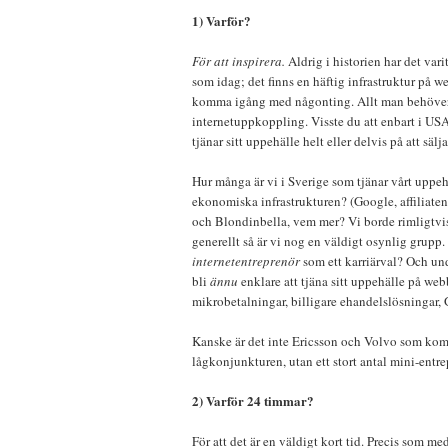
1) Varför?
För att inspirera.
Aldrig i historien har det vari
som idag; det finns en häftig infrastruktur på w
komma igång med någonting. Allt man behöver 
internetuppkoppling. Visste du att enbart i US
tjänar sitt uppehälle helt eller delvis på att säl
Hur många är vi i Sverige som tjänar vårt uppe
ekonomiska infrastrukturen? (Google, affiliatenä
och Blondinbella, vem mer? Vi borde rimligtvi
generellt så är vi nog en väldigt osynlig grup
internetentreprenör
som ett karriärval? Och un
bli
ännu
enklare att tjäna sitt uppehälle på we
mikrobetalningar, billigare ehandelslösningar,
Kanske är det inte Ericsson och Volvo som komm
lågkonjunkturen, utan ett stort antal mini-entre
2) Varför 24 timmar?
För att det är en väldigt kort tid. Precis som 