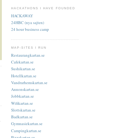
HACKATHONS I HAVE FOUNDED
HACKAWAY
24HBC (nya sajten)
24 hour business camp
MAP-SITES I RUN
Restaurangkartan.se
Cafekartan.se
Sushikartan.se
Hotellkartan.se
Vandrarhemskartan.se
Annonskartan.se
Jobbkartan.se
Wifikartan.se
Slottskartan.se
Badkartan.se
s
Gymnasiekartan.se
Campingkartan.se
Pizzakartan.se