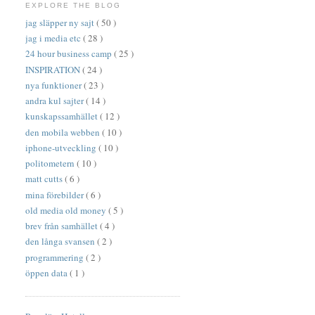
EXPLORE THE BLOG
jag släpper ny sajt
( 50 )
jag i media etc
( 28 )
24 hour business camp
( 25 )
INSPIRATION
( 24 )
nya funktioner
( 23 )
andra kul sajter
( 14 )
kunskapssamhället
( 12 )
den mobila webben
( 10 )
iphone-utveckling
( 10 )
politometern
( 10 )
matt cutts
( 6 )
mina förebilder
( 6 )
old media old money
( 5 )
brev från samhället
( 4 )
den långa svansen
( 2 )
programmering
( 2 )
öppen data
( 1 )