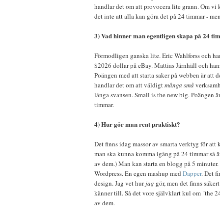
handlar det om att provocera lite grann. Om vi 
det inte att alla kan göra det på 24 timmar - men
3) Vad hinner man egentligen skapa på 24 t
Förmodligen ganska lite. Eric Wahlforss och h
$2026 dollar på eBay. Mattias Järnhäll och ha
Poängen med att starta saker på webben är att d
handlar det om att väldigt
många
små
verksamhe
långa svansen. Small is the new big. Poängen ä
timmar.
4) Hur gör man rent praktiskt?
Det finns idag massor av smarta verktyg för a
man ska kunna komma igång på 24 timmar så är
av dem.) Man kan starta en blogg på 5 minuter.
Wordpress. En egen mashup med
Dapper
. Det f
design. Jag vet hur
jag
gör, men det finns säkert
känner till. Så det vore självklart kul om "the
av dem.