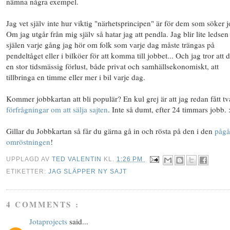
nämna några exempel.
Jag vet själv inte hur viktig "närhetsprincipen" är för dem som söker 
Om jag utgår från mig själv så hatar jag att pendla. Jag blir lite ledsen 
själen varje gång jag hör om folk som varje dag måste trängas på
pendeltåget eller i bilköer för att komma till jobbet... Och jag tror att d
en stor tidsmässig förlust, både privat och samhällsekonomiskt, att
tillbringa en timme eller mer i bil varje dag.
Kommer jobbkartan att bli populär? En kul grej är att jag redan fått tv
förfrågningar om att sälja sajten
. Inte så dumt, efter 24 timmars jobb. 
Gillar du Jobbkartan så får du gärna gå in och rösta på den i den
pågå
omröstningen
!
UPPLAGD AV
TED VALENTIN
KL.
1:26 PM
ETIKETTER:
JAG SLÄPPER NY SAJT
4 COMMENTS :
Jotaprojects
said...