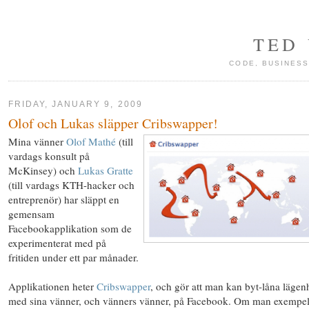
TED
CODE, BUSINESS
FRIDAY, JANUARY 9, 2009
Olof och Lukas släpper Cribswapper!
Mina vänner
Olof Mathé
(till
vardags konsult på
McKinsey) och
Lukas Gratte
(till vardags KTH-hacker och
entreprenör) har släppt en
gemensam
Facebookapplikation som de
experimenterat med på
fritiden under ett par månader.
Applikationen heter
Cribswapper
, och gör att man kan byt-låna lägen
med sina vänner, och vänners vänner, på Facebook. Om man exempel