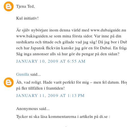
Tjena Ted,
Kul initiativ!
Är själv nybörjare inom denna värld med www.dubaiguide.nu
www.bakisguiden.se som mina första sidor. Var inne på din
sushikarta och tittade och gillade vad jag såg! Då jag bor i Du
och har Japansk flickvän kanske jag gör en för Dubai. En fråg
Såg inga annonser alls så hur gör du pengar på den sidan?
JANUARY 10, 2009 AT 6:55 AM
Gunilla
said...
Åh, vad roligt. Hade varit perfekt för mig – men fel datum. H
på fler tillfällen i framtiden!
JANUARY 11, 2009 AT 1:13 PM
Anonymous said...
Tycker ni ska läsa kommentarerna i artikeln på di.se :