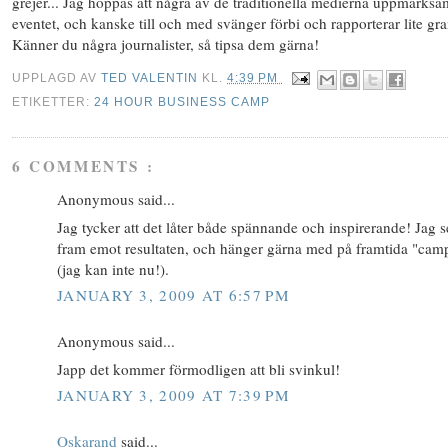
grejer... Jag hoppas att några av de traditionella medierna uppmärks
eventet, och kanske till och med svänger förbi och rapporterar lite gr
Känner du några journalister, så tipsa dem gärna!
UPPLAGD AV
TED VALENTIN
KL.
4:39 PM
ETIKETTER:
24 HOUR BUSINESS CAMP
6 COMMENTS :
Anonymous said...
Jag tycker att det låter både spännande och inspirerande! Jag s
fram emot resultaten, och hänger gärna med på framtida "cam
(jag kan inte nu!).
JANUARY 3, 2009 AT 6:57 PM
Anonymous said...
Japp det kommer förmodligen att bli svinkul!
JANUARY 3, 2009 AT 7:39 PM
Oskarand
said...