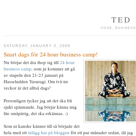
TED
CODE, BUSINESS
SATURDAY, JANUARY 3, 2009
Snart dags för 24 hour business camp!
Nu börjar det dra ihop sig till
24 hour
business camp
, som ju kommer att gå
av stapeln den 21-23 januari på
Hasseludden Yasuragi. Om två-tre
veckor är det alltså dags!
Personligen tycker jag att det ska bli
sjukt spännande. Jag börjar känna mig
lite småpirrig, det ska erkännas. :)
Som ni kanske känner till så började det
hela med ett
inlägg har på bloggen
för ett par månader sedan, då jag