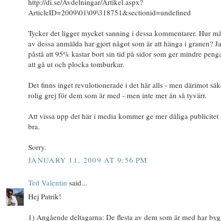
http://di.se/Avdelningar/Artikel.aspx?
ArticleID=2009\01\09\318751&sectionid=undefined
Tycker det ligger mycket sanning i dessa kommentarer. Hur m
av dessa anmälda har gjort något som är att hänga i granen? Ja
påstå att 95% kastar bort sin tid på sidor som ger mindre peng
att gå ut och plocka tomburkar.
Det finns inget revulotionerade i det här alls - men därimot säk
rolig grej för dem som är med - men inte mer än så tyvärr.
Att vissa upp det här i media kommer ge mer dåliga publicitet
bra.
Sorry.
JANUARY 11, 2009 AT 9:56 PM
Ted Valentin
said...
Hej Patrik!
1) Angående deltagarna: De flesta av dem som är med har bygg