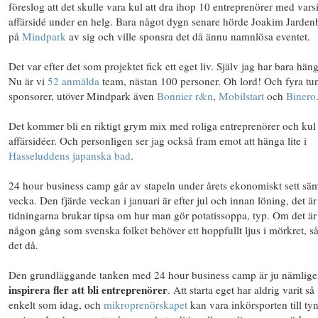
föreslog att det skulle vara kul att dra ihop 10 entreprenörer med vars
affärsidé under en helg. Bara något dygn senare hörde Joakim Jarden
på
Mindpark
av sig och ville sponsra det då ännu namnlösa eventet.
Det var efter det som projektet fick ett eget liv. Själv jag har bara häng
Nu är vi
52 anmälda
team, nästan 100 personer. Oh lord! Och fyra tu
sponsorer, utöver Mindpark även
Bonnier r&n
,
Mobilstart
och
Binero
Det kommer bli en riktigt grym mix med roliga entreprenörer och kul
affärsidéer. Och personligen ser jag också fram emot att hänga lite i
Hasseluddens japanska bad
.
24 hour business camp går av stapeln under årets ekonomiskt sett sä
vecka. Den fjärde veckan i januari är efter jul och innan löning, det är
tidningarna brukar tipsa om hur man gör potatissoppa, typ. Om det är
någon gång som svenska folket behöver ett hoppfullt ljus i mörkret, så
det då.
Den grundläggande tanken med 24 hour business camp är ju nämligen
inspirera fler att bli entreprenörer
. Att starta eget har aldrig varit så
enkelt som idag, och
mikroprenörskapet
kan vara inkörsporten till ty