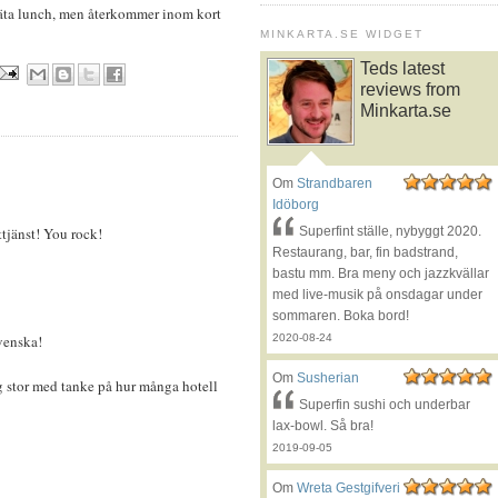
 äta lunch, men återkommer inom kort
MINKARTA.SE WIDGET
Teds latest
reviews from
Minkarta.se
Om
Strandbaren
Idöborg
ttjänst! You rock!
Superfint ställe, nybyggt 2020.
Restaurang, bar, fin badstrand,
bastu mm. Bra meny och jazzkvällar
med live-musik på onsdagar under
sommaren. Boka bord!
venska!
2020-08-24
Om
Susherian
ig stor med tanke på hur många hotell
Superfin sushi och underbar
lax-bowl. Så bra!
2019-09-05
Om
Wreta Gestgifveri