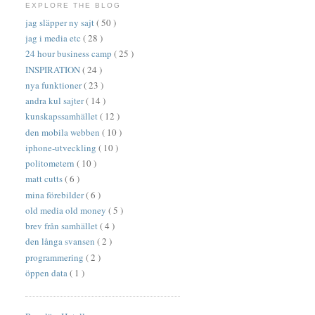
EXPLORE THE BLOG
jag släpper ny sajt
( 50 )
jag i media etc
( 28 )
24 hour business camp
( 25 )
INSPIRATION
( 24 )
nya funktioner
( 23 )
andra kul sajter
( 14 )
kunskapssamhället
( 12 )
den mobila webben
( 10 )
iphone-utveckling
( 10 )
politometern
( 10 )
matt cutts
( 6 )
mina förebilder
( 6 )
old media old money
( 5 )
brev från samhället
( 4 )
den långa svansen
( 2 )
programmering
( 2 )
öppen data
( 1 )