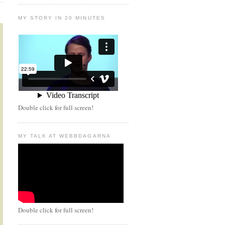
MY STORY IN 20 MINUTES
Double click for full screen!
MY TALK AT WEBBDAGARNA
Double click for full screen!