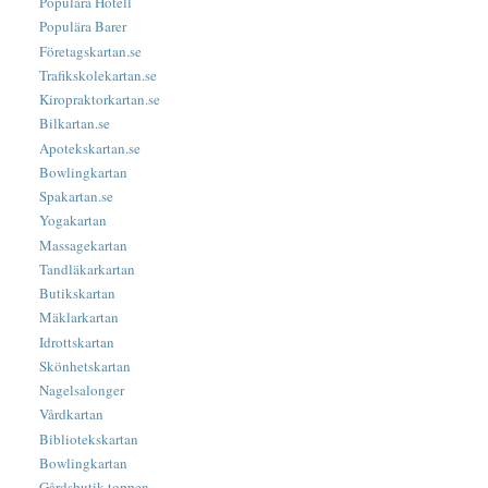
Populära Hotell
Populära Barer
Företagskartan.se
Trafikskolekartan.se
Kiropraktorkartan.se
Bilkartan.se
Apotekskartan.se
Bowlingkartan
Spakartan.se
Yogakartan
Massagekartan
Tandläkarkartan
Butikskartan
Mäklarkartan
Idrottskartan
Skönhetskartan
Nagelsalonger
Vårdkartan
Bibliotekskartan
Bowlingkartan
Gårdsbutik-toppen