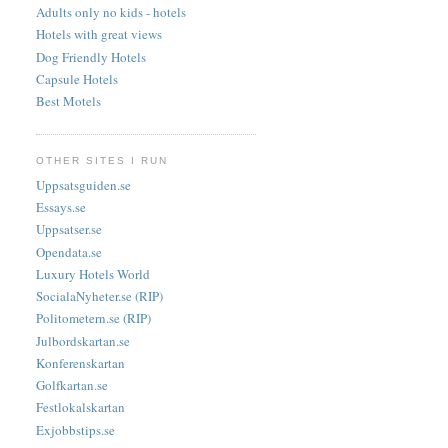
Adults only no kids - hotels
Hotels with great views
Dog Friendly Hotels
Capsule Hotels
Best Motels
OTHER SITES I RUN
Uppsatsguiden.se
Essays.se
Uppsatser.se
Opendata.se
Luxury Hotels World
SocialaNyheter.se (RIP)
Politometern.se (RIP)
Julbordskartan.se
Konferenskartan
Golfkartan.se
Festlokalskartan
Exjobbstips.se