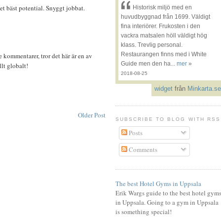
t bäst potential. Snyggt jobbat.
Historisk miljö med en
huvudbyggnad från 1699. Väldigt
fina interiörer. Frukosten i den
vackra matsalen höll väldigt hög
klass. Trevlig personal.
Restaurangen finns med i White
e kommentarer, tror det här är en av
Guide men den ha...
mer
»
llt globalt!
2018-08-25
widget
från
Minkarta.se
Older Post
SUBSCRIBE TO BLOG WITH RSS
Posts
Comments
The best Hotel Gyms in Uppsala
Erik Wargs guide to the best hotel gym
in Uppsala. Going to a gym in Uppsala
is something special!