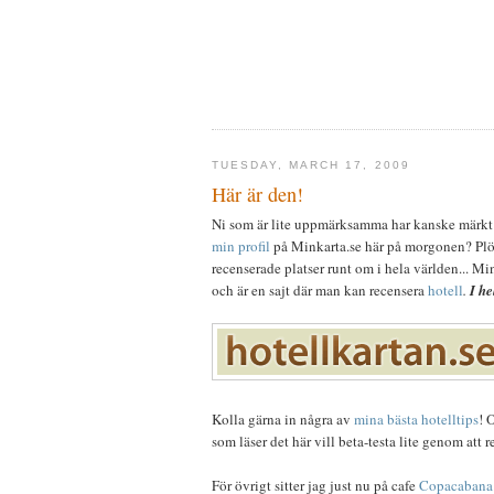
TUESDAY, MARCH 17, 2009
Här är den!
Ni som är lite uppmärksamma har kanske märkt 
min profil
på Minkarta.se här på morgonen? Plöt
recenserade platser runt om i hela världen... Mi
och är en sajt där man kan recensera
hotell
.
I he
Kolla gärna in några av
mina bästa hotelltips
! 
som läser det här vill beta-testa lite genom att 
För övrigt sitter jag just nu på cafe
Copacabana