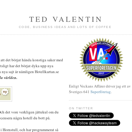
TED VALENTIN
CODE, BUSINESS IDEAS AND LOTS OF COFFEE
att det börjat hända konstiga saker med
sligt har det börjat dyka upp nya
n nya sajt är nämligen Hotellkartan.se
.
la världen
Enligt Veckans Affärer driver jag ett av
Sveriges 641
Superföretag
.
ON TWITTER
Och det vore verkligen jättekul om du
recensera några hotell du bott på.
i Hornstull, och har programmerat så