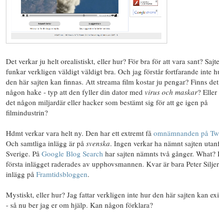
Det verkar ju helt orealistiskt, eller hur? För bra för att vara sant? Sajt
funkar verkligen väldigt väldigt bra. Och jag förstår fortfarande inte h
den här sajten kan finnas. Att streama film kostar ju pengar? Finns det
någon hake - typ att den fyller din dator med
virus och maskar
? Eller
det någon miljardär eller hacker som bestämt sig för att ge igen på
filmindustrin?
Hdmt verkar vara helt ny. Den har ett extremt få
omnämnanden på Twi
Och samtliga inlägg är på
svenska
. Ingen verkar ha nämnt sajten utan
Sverige. På
Google Blog Search
har sajten nämnts två gånger. What? 
första inlägget raderades av upphovsmannen. Kvar är bara Peter Silje
inlägg på
Framtidsbloggen
.
Mystiskt, eller hur? Jag fattar verkligen inte hur den här sajten kan exi
- så nu ber jag er om hjälp. Kan någon förklara?