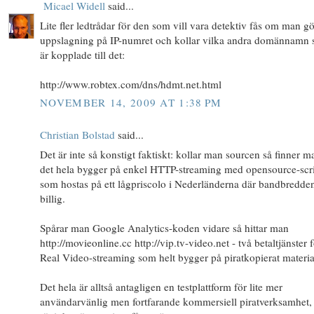
Micael Widell
said...
Lite fler ledtrådar för den som vill vara detektiv fås om man g
uppslagning på IP-numret och kollar vilka andra domännamn
är kopplade till det:
http://www.robtex.com/dns/hdmt.net.html
NOVEMBER 14, 2009 AT 1:38 PM
Christian Bolstad
said...
Det är inte så konstigt faktiskt: kollar man sourcen så finner ma
det hela bygger på enkel HTTP-streaming med opensource-scr
som hostas på ett lågpriscolo i Nederländerna där bandbredden
billig.
Spårar man Google Analytics-koden vidare så hittar man
http://movieonline.cc http://vip.tv-video.net - två betaltjänster 
Real Video-streaming som helt bygger på piratkopierat materia
Det hela är alltså antagligen en testplattform för lite mer
användarvänlig men fortfarande kommersiell piratverksamhet,