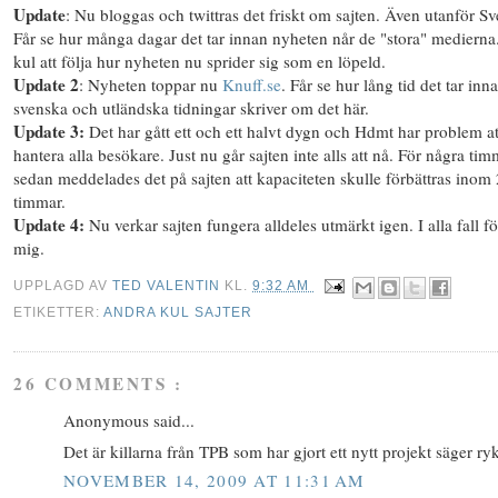
Update
: Nu bloggas och twittras det friskt om sajten. Även utanför Sv
Får se hur många dagar det tar innan nyheten når de "stora" medierna
kul att följa hur nyheten nu sprider sig som en löpeld.
Update 2
: Nyheten toppar nu
Knuff.se
. Får se hur lång tid det tar inn
svenska och utländska tidningar skriver om det här.
Update 3:
Det har gått ett och ett halvt dygn och Hdmt har problem at
hantera alla besökare. Just nu går sajten inte alls att nå. För några ti
sedan meddelades det på sajten att kapaciteten skulle förbättras inom
timmar.
Update 4:
Nu verkar sajten fungera alldeles utmärkt igen. I alla fall fö
mig.
UPPLAGD AV
TED VALENTIN
KL.
9:32 AM
ETIKETTER:
ANDRA KUL SAJTER
26 COMMENTS :
Anonymous said...
Det är killarna från TPB som har gjort ett nytt projekt säger ryk
NOVEMBER 14, 2009 AT 11:31 AM