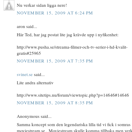
Nu verkar sidan ligga nere!
NOVEMBER 15, 2009 AT 6:24 PM
aron said...
Här Ted, har jag postat lite jag krävde upp i nyfikenhet:
http://www.pusha.se/streama-filmer-och-tv-serier-i-hd-kvalit-
gratis#25965
NOVEMBER 15, 2009 AT 7:35 PM
svinet.se
said...
Lite andra alternativ
http://www.sitetips.nu/forum/viewtopic.php?p=14646#14646
NOVEMBER 15, 2009 AT 8:35 PM
Anonymous said...
Samma koncept som den legendariska lilla tid vi fick i somra
moviestream.se . Moviestream skulle komma tillbaka men ver