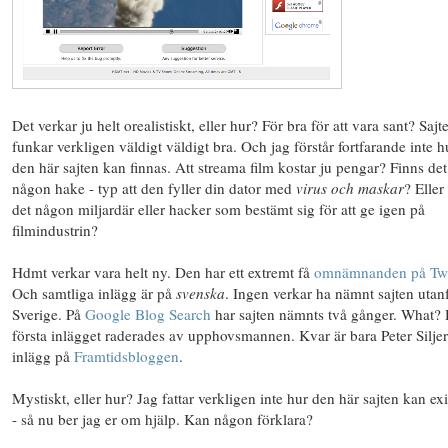
Det verkar ju helt orealistiskt, eller hur? För bra för att vara sant? Sajt
funkar verkligen väldigt väldigt bra. Och jag förstår fortfarande inte h
den här sajten kan finnas. Att streama film kostar ju pengar? Finns det
någon hake - typ att den fyller din dator med
virus och maskar
? Eller
det någon miljardär eller hacker som bestämt sig för att ge igen på
filmindustrin?
Hdmt verkar vara helt ny. Den har ett extremt få
omnämnanden på Twi
Och samtliga inlägg är på
svenska
. Ingen verkar ha nämnt sajten utan
Sverige. På
Google Blog Search
har sajten nämnts två gånger. What? 
första inlägget raderades av upphovsmannen. Kvar är bara Peter Silje
inlägg på
Framtidsbloggen
.
Mystiskt, eller hur? Jag fattar verkligen inte hur den här sajten kan exi
- så nu ber jag er om hjälp. Kan någon förklara?