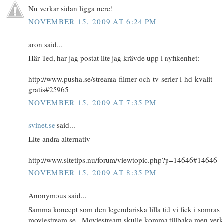
Nu verkar sidan ligga nere!
NOVEMBER 15, 2009 AT 6:24 PM
aron said...
Här Ted, har jag postat lite jag krävde upp i nyfikenhet:
http://www.pusha.se/streama-filmer-och-tv-serier-i-hd-kvalit-
gratis#25965
NOVEMBER 15, 2009 AT 7:35 PM
svinet.se
said...
Lite andra alternativ
http://www.sitetips.nu/forum/viewtopic.php?p=14646#14646
NOVEMBER 15, 2009 AT 8:35 PM
Anonymous said...
Samma koncept som den legendariska lilla tid vi fick i somra
moviestream.se . Moviestream skulle komma tillbaka men ver