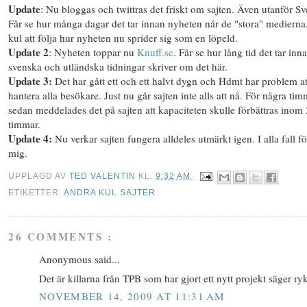
Update
: Nu bloggas och twittras det friskt om sajten. Även utanför Sv
Får se hur många dagar det tar innan nyheten når de "stora" medierna
kul att följa hur nyheten nu sprider sig som en löpeld.
Update 2
: Nyheten toppar nu
Knuff.se
. Får se hur lång tid det tar inn
svenska och utländska tidningar skriver om det här.
Update 3:
Det har gått ett och ett halvt dygn och Hdmt har problem at
hantera alla besökare. Just nu går sajten inte alls att nå. För några ti
sedan meddelades det på sajten att kapaciteten skulle förbättras inom
timmar.
Update 4:
Nu verkar sajten fungera alldeles utmärkt igen. I alla fall fö
mig.
UPPLAGD AV
TED VALENTIN
KL.
9:32 AM
ETIKETTER:
ANDRA KUL SAJTER
26 COMMENTS :
Anonymous said...
Det är killarna från TPB som har gjort ett nytt projekt säger ryk
NOVEMBER 14, 2009 AT 11:31 AM