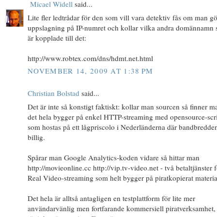
Micael Widell
said...
Lite fler ledtrådar för den som vill vara detektiv fås om man g
uppslagning på IP-numret och kollar vilka andra domännamn
är kopplade till det:
http://www.robtex.com/dns/hdmt.net.html
NOVEMBER 14, 2009 AT 1:38 PM
Christian Bolstad
said...
Det är inte så konstigt faktiskt: kollar man sourcen så finner ma
det hela bygger på enkel HTTP-streaming med opensource-scr
som hostas på ett lågpriscolo i Nederländerna där bandbredden
billig.
Spårar man Google Analytics-koden vidare så hittar man
http://movieonline.cc http://vip.tv-video.net - två betaltjänster 
Real Video-streaming som helt bygger på piratkopierat materia
Det hela är alltså antagligen en testplattform för lite mer
användarvänlig men fortfarande kommersiell piratverksamhet,