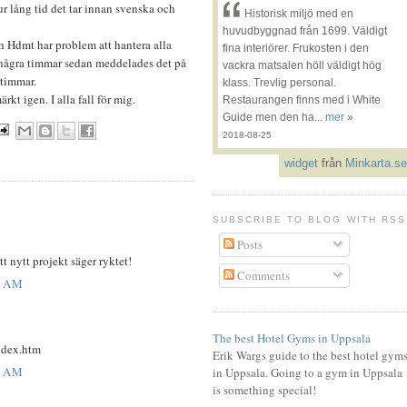
hur lång tid det tar innan svenska och
Historisk miljö med en
huvudbyggnad från 1699. Väldigt
ch Hdmt har problem att hantera alla
fina interiörer. Frukosten i den
ör några timmar sedan meddelades det på
vackra matsalen höll väldigt hög
 timmar.
klass. Trevlig personal.
kt igen. I alla fall för mig.
Restaurangen finns med i White
Guide men den ha...
mer
»
2018-08-25
widget
från
Minkarta.se
SUBSCRIBE TO BLOG WITH RSS
Posts
tt nytt projekt säger ryktet!
Comments
1 AM
The best Hotel Gyms in Uppsala
index.htm
Erik Wargs guide to the best hotel gym
7 AM
in Uppsala. Going to a gym in Uppsala
is something special!