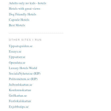
Adults only no kids - hotels
Hotels with great views
Dog Friendly Hotels
Capsule Hotels
Best Motels
OTHER SITES I RUN
Uppsatsguiden.se
Essays.se
Uppsatser.se
Opendata.se
Luxury Hotels World
SocialaNyheter.se (RIP)
Politometern.se (RIP)
Julbordskartan.se
Konferenskartan
Golfkartan.se
Festlokalskartan
Exjobbstips.se