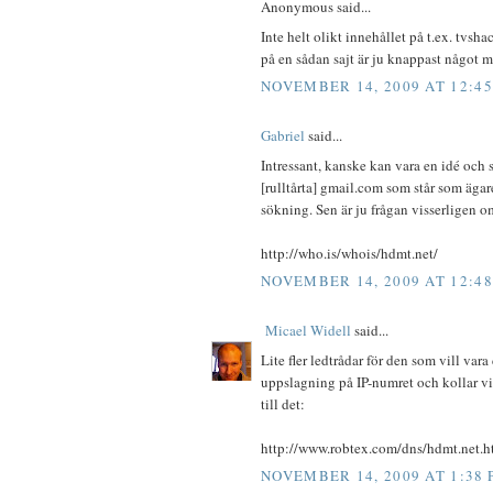
Anonymous said...
Inte helt olikt innehållet på t.ex. tvsha
på en sådan sajt är ju knappast något m
NOVEMBER 14, 2009 AT 12:4
Gabriel
said...
Intressant, kanske kan vara en idé och 
[rulltårta] gmail.com som står som äg
sökning. Sen är ju frågan visserligen 
http://who.is/whois/hdmt.net/
NOVEMBER 14, 2009 AT 12:4
Micael Widell
said...
Lite fler ledtrådar för den som vill var
uppslagning på IP-numret och kollar 
till det:
http://www.robtex.com/dns/hdmt.net.h
NOVEMBER 14, 2009 AT 1:38