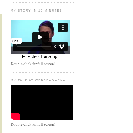
MY STORY IN 20 MINUTES
Double click for full screen!
MY TALK AT WEBBDAGARNA
Double click for full screen!