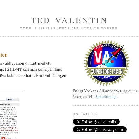
TED VALENTIN
CODE, BUSINESS IDEAS AND LOTS OF COFFEE
jten
En väldigt anonym sajt, med ett
åg. På HDMT kan man kolla på filmer
öva ladda ner. Gratis. Bra kvalité. Ingen
Enligt Veckans Affärer driver jag ett av
Sveriges 641
Superföretag
.
ON TWITTER