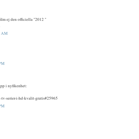
ilm ej den officiella "2012 "
.
6 AM
 PM
upp i nyfikenhet:
-tv-serier-i-hd-kvalit-gratis#25965
 PM