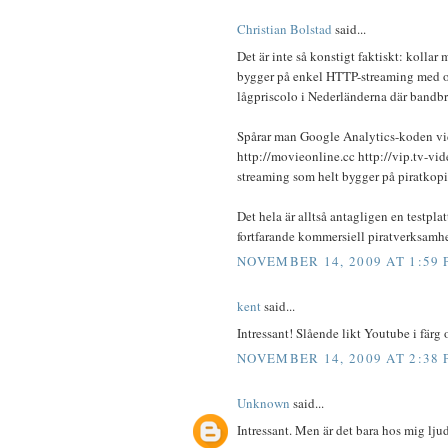
Christian Bolstad
said...
Det är inte så konstigt faktiskt: kollar
bygger på enkel HTTP-streaming med op
lågpriscolo i Nederländerna där bandbr
Spårar man Google Analytics-koden vid
http://movieonline.cc http://vip.tv-vide
streaming som helt bygger på piratkopie
Det hela är alltså antagligen en testpl
fortfarande kommersiell piratverksamhet,
NOVEMBER 14, 2009 AT 1:59
kent
said...
Intressant! Slående likt Youtube i färg 
NOVEMBER 14, 2009 AT 2:38
Unknown
said...
Intressant. Men är det bara hos mig lju