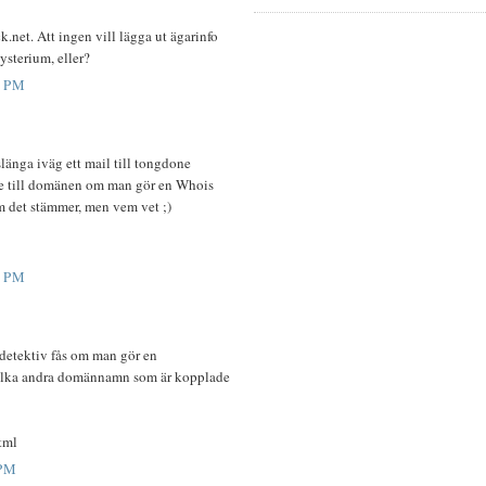
ck.net. Att ingen vill lägga ut ägarinfo
ysterium, eller?
5 PM
slänga iväg ett mail till tongdone
are till domänen om man gör en Whois
om det stämmer, men vem vet ;)
8 PM
a detektiv fås om man gör en
vilka andra domännamn som är kopplade
tml
 PM