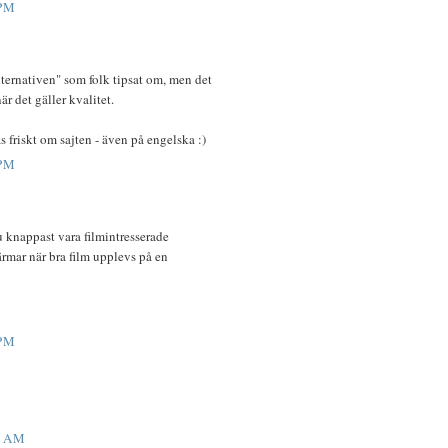
 PM
lternativen" som folk tipsat om, men det
r det gäller kvalitet.
as friskt om sajten - även på engelska :)
 PM
u knappast vara filmintresserade
ärmar när bra film upplevs på en
 PM
6 AM