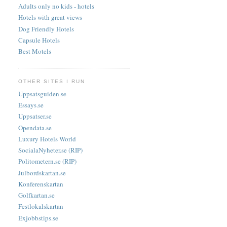
Adults only no kids - hotels
Hotels with great views
Dog Friendly Hotels
Capsule Hotels
Best Motels
OTHER SITES I RUN
Uppsatsguiden.se
Essays.se
Uppsatser.se
Opendata.se
Luxury Hotels World
SocialaNyheter.se (RIP)
Politometern.se (RIP)
Julbordskartan.se
Konferenskartan
Golfkartan.se
Festlokalskartan
Exjobbstips.se