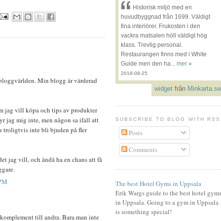
Historisk miljö med en
huvudbyggnad från 1699. Väldigt
fina interiörer. Frukosten i den
vackra matsalen höll väldigt hög
klass. Trevlig personal.
Restaurangen finns med i White
Guide men den ha...
mer
»
2018-08-25
 i bloggvärlden. Min blogg är värderad
widget
från
Minkarta.se
 jag vill köpa och tips av produkter
r jag mig inte, men någon sa ifall att
SUBSCRIBE TO BLOG WITH RSS
 troligtvis inte bli bjuden på fler
Posts
Comments
det jag vill, och ändå ha en chans att få
ggare.
 PM
The best Hotel Gyms in Uppsala
Erik Wargs guide to the best hotel gym
in Uppsala. Going to a gym in Uppsala
is something special!
m komplement till andra. Bara man inte