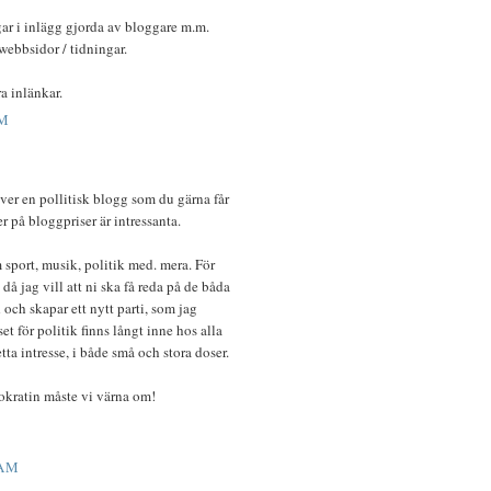
ngar i inlägg gjorda av bloggare m.m.
webbsidor / tidningar.
ra inlänkar.
AM
iver en pollitisk blogg som du gärna får
er på bloggpriser är intressanta.
m sport, musik, politik med. mera. För
 då jag vill att ni ska få reda på de båda
och skapar ett nytt parti, som jag
et för politik finns långt inne hos alla
a intresse, i både små och stora doser.
okratin måste vi värna om!
 AM