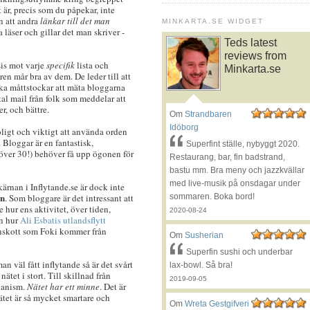
 är, precis som du påpekar, inte
n att andra
länkar till det man
MINKARTA.SE WIDGET
a läser och gillar det man skriver -
Teds latest
reviews from
sis mot varje
specifik
lista och
Minkarta.se
ären mår bra av dem. De leder till att
lika måttstockar att mäta bloggarna
antal mail från folk som meddelar att
r, och bättre.
Om
Strandbaren
Idöborg
roligt och viktigt att använda orden
Bloggar är en fantastisk,
Superfint ställe, nybyggt 2020.
 över 30!) behöver få upp ögonen för
Restaurang, bar, fin badstrand,
bastu mm. Bra meny och jazzkvällar
med live-musik på onsdagar under
kärnan i Inflytande.se är dock inte
en
. Som bloggare är det intressant att
sommaren. Boka bord!
 hur ens aktivitet, över tiden,
2020-08-24
in hur
Ali Esbatis utlandsflytt
rnskott som Foki kommer från
Om
Susherian
Superfin sushi och underbar
man väl fått inflytande så är det svårt
lax-bowl. Så bra!
ätet i stort. Till skillnad från
2019-09-05
rganism.
Nätet har ett minne
. Det är
ätet är så mycket smartare och
Om
Wreta Gestgifveri