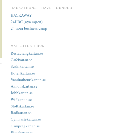
HACKATHONS I HAVE FOUNDED
HACKAWAY
24HBC (nya sajten)
24 hour business camp
MAP-SITES I RUN
Restaurangkartan.se
Cafekartan.se
Sushikartan.se
Hotellkartan.se
Vandrarhemskartan.se
Annonskartan.se
Jobbkartan.se
Wifikartan.se
Slottskartan.se
Badkartan.se
s
Gymnasiekartan.se
Campingkartan.se
Pizzakartan.se