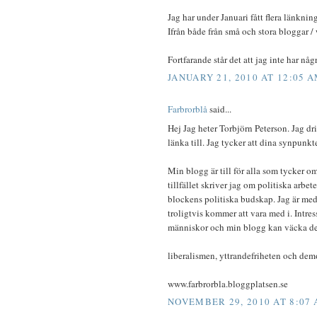
Jag har under Januari fått flera länkni
Ifrån både från små och stora bloggar / 
Fortfarande står det att jag inte har någ
JANUARY 21, 2010 AT 12:05 
Farbrorblå
said...
Hej Jag heter Torbjörn Peterson. Jag dr
länka till. Jag tycker att dina synpunkt
Min blogg är till för alla som tycker o
tillfället skriver jag om politiska arbete
blockens politiska budskap. Jag är med 
troligtvis kommer att vara med i. Intress
människor och min blogg kan väcka dett
liberalismen, yttrandefriheten och dem
www.farbrorbla.bloggplatsen.se
NOVEMBER 29, 2010 AT 8:07