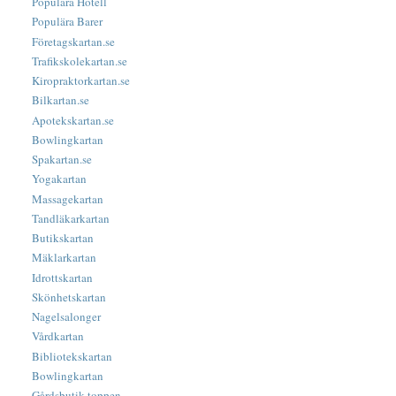
Populära Hotell
Populära Barer
Företagskartan.se
Trafikskolekartan.se
Kiropraktorkartan.se
Bilkartan.se
Apotekskartan.se
Bowlingkartan
Spakartan.se
Yogakartan
Massagekartan
Tandläkarkartan
Butikskartan
Mäklarkartan
Idrottskartan
Skönhetskartan
Nagelsalonger
Vårdkartan
Bibliotekskartan
Bowlingkartan
Gårdsbutik-toppen