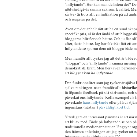
"inflytande". Hur kan man definiera det? Det
nödvändigtvis samma sak som kvalitet. Me
skriver
är trots allt en indikation på att andr
och reagerar på det.
Även om det är helt rätt att ha en sund skep
specifikt pris, så är det ändå så att bloggosf
bloggarna blir fler och bättre. Och ju fler o
efter, desto bättre. Jag har faktiskt fått ett 
Inflytande.se sporrar dem att blogga både me
Men framför allt tycker jag att det är både 
"bloggar" och "inflytande" i samma mening. 
demokratisk, kraft. Men fler (även personer
att
bloggar kan ha inflytande
.
Den funktionalitet som jag tycker är själva 
historik
själva rankingen, utan framför allt
få löpande feedback på sitt skrivande, och se
påverkat ens inflytande. Kolla exempelvis 
påverkade
hans inflytande
eller på hur stjä
ingenstans (nästan!)
på väldigt kort tid
.
Ytterligare en intressant parentes är att när 
att bli av med. Både på Inflytande.se och på n
traditionella medier är nätet en långsynt o
den främsta anledningen att jag tycker att n
intressantare än tidningar och TV.