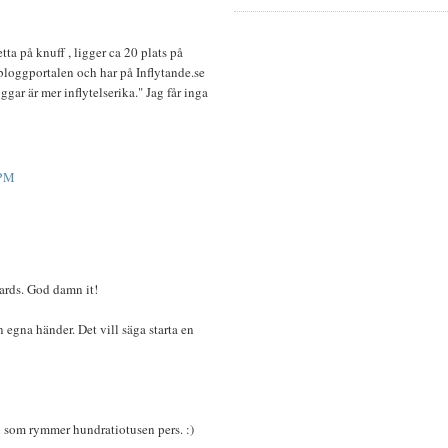
ta på knuff , ligger ca 20 plats på
loggportalen och har på Inflytande.se
r är mer inflytelserika." Jag får inga
 PM
ards. God damn it!
in egna händer. Det vill säga starta en
 som rymmer hundratiotusen pers. :)