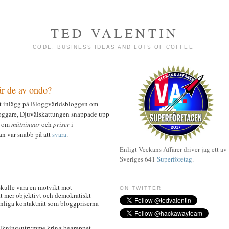
TED VALENTIN
CODE, BUSINESS IDEAS AND LOTS OF COFFEE
är de av ondo?
ett inlägg på Bloggvärldsbloggen om
loggare, Djuvälskattungen snappade upp
om
mätningar
och
priser
i
an var snabb på att
svara
.
Enligt Veckans Affärer driver jag ett av
Sveriges 641
Superföretag
.
 skulle vara en motvikt mot
ON TWITTER
ett mer objektivt och demokratiskt
onliga kontaktnät som bloggpriserna
t tolkningsutrymme kring begreppet