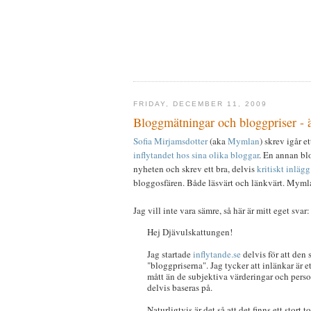
FRIDAY, DECEMBER 11, 2009
Bloggmätningar och bloggpriser - 
Sofia Mirjamsdotter
(aka
Mymlan
) skrev igår 
inflytandet hos sina olika bloggar
. En annan b
nyheten och skrev ett bra, delvis
kritiskt inlägg
bloggosfären. Både läsvärt och länkvärt. Myml
Jag vill inte vara sämre, så här är mitt eget svar:
Hej Djävulskattungen!
Jag startade
inflytande.se
delvis för att den
"bloggpriserna". Jag tycker att inlänkar är 
mått än de subjektiva värderingar och pers
delvis baseras på.
Naturligtvis är det så att det finns ett stor