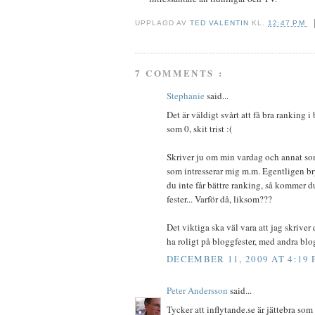
UPPLAGD AV
TED VALENTIN
KL.
12:47 PM
7 COMMENTS :
Stephanie
said...
Det är väldigt svårt att få bra ranking
som 0, skit trist :(
Skriver ju om min vardag och annat som
som intresserar mig m.m. Egentligen bry
du inte får bättre ranking, så kommer du
fester... Varför då, liksom???
Det viktiga ska väl vara att jag skriver 
ha roligt på bloggfester, med andra blo
DECEMBER 11, 2009 AT 4:19
Peter Andersson
said...
Tycker att inflytande.se är jättebra so