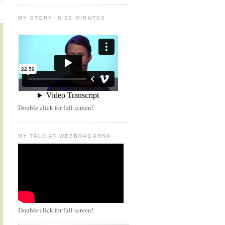
MY STORY IN 20 MINUTES
Double click for full screen!
MY TALK AT WEBBDAGARNA
Double click for full screen!