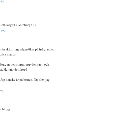
 PM
lottskogen i Göteborg? ; )
2 PM
 min skitblogg stiger/ökar på inflytande.
skriva manus.
 bloggen och startat upp den igen och
ar. Hur går det ihop?
t. Jag kanske är på botten. Nu blev jag
 PM
in blogg.