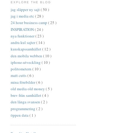
EXPLORE THE BLOG
jag släpper ny sajt
( 50 )
jag i media etc
( 28 )
24 hour business camp
( 25 )
INSPIRATION
( 24 )
nya funktioner
( 23 )
andra kul sajter
( 14 )
kunskapssamhället
( 12 )
den mobila webben
( 10 )
iphone-utveckling
( 10 )
politometern
( 10 )
matt cutts
( 6 )
mina förebilder
( 6 )
old media old money
( 5 )
brev från samhället
( 4 )
den långa svansen
( 2 )
programmering
( 2 )
öppen data
( 1 )