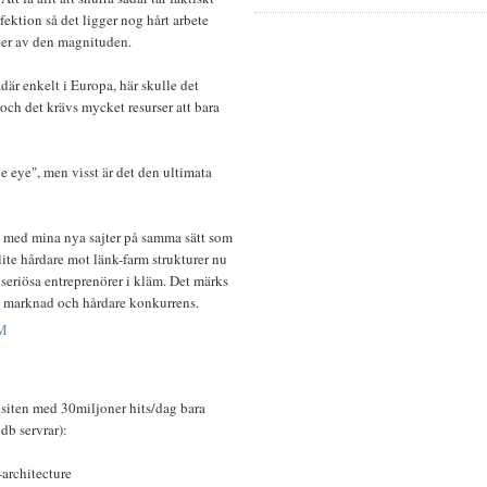
ektion så det ligger nog hårt arbete
ter av den magnituden.
ådär enkelt i Europa, här skulle det
 och det krävs mycket resurser att bara
e eye", men visst är det den ultimata
e med mina nya sajter på samma sätt som
lite hårdare mot länk-farm strukturer nu
seriösa entreprenörer i kläm. Det märks
 ny marknad och hårdare konkurrens.
M
 siten med 30miljoner hits/dag bara
db servrar):
-architecture