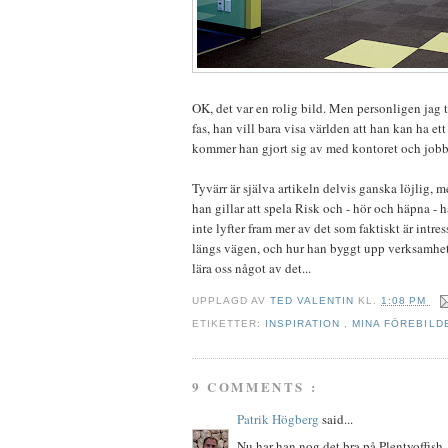
OK, det var en rolig bild. Men personligen jag t
fas, han vill bara visa världen att han kan ha e
kommer han gjort sig av med kontoret och jobba f
Tyvärr är själva artikeln delvis ganska löjlig, m
han gillar att spela Risk och - hör och häpna - h
inte lyfter fram mer av det som faktiskt är intres
längs vägen, och hur han byggt upp verksamheten
lära oss något av det...
UPPLAGD AV
TED VALENTIN
KL.
1:08 PM
ETIKETTER:
INSPIRATION
,
MINA FÖREBILD
9 COMMENTS :
Patrik Högberg
said...
Nu har han nog det bra på Plentyoffish. A