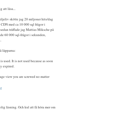
g att läsa...
ljeliv skötte jag 20 miljoner hits/dag
n CDN med ca 10 000 sql frågor i
 sedan träffade jag Mattias Miksche på
ade 60 000 sql-frågor i sekunden,
.
å läpparna:
s used. It is not used because as soon
dy expired.
 page view you are screwed no matter
M
rolig läsning. Och kul att få höra mer om