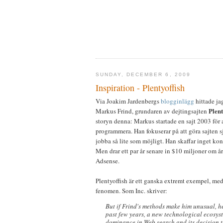
SUNDAY, DECEMBER 6, 2009
Inspiration - Plentyoffish
Via Joakim Jardenbergs
blogginlägg
hittade j
Plent
Markus Frind, grundaren av dejtingsajten
storyn denna: Markus startade en sajt 2003 för at
programmera. Han fokuserar på att göra sajten s
jobba så lite som möjligt. Han skaffar inget kont
Men drar ett par år senare in $10 miljoner om år
Adsense.
Plentyoffish är ett ganska extremt exempel, med 
fenomen. Som Inc. skriver:
But if Frind's methods make him unusual, he 
past few years, a new technological ecosys
dominance in Web search and its decision to