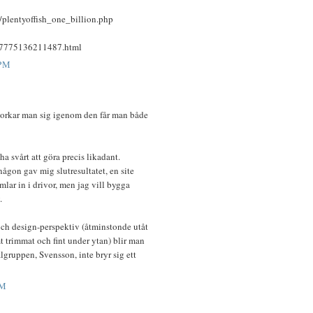
/plentyoffish_one_billion.php
987775136211487.html
 PM
n orkar man sig igenom den får man både
ha svårt att göra precis likadant.
någon gav mig slutresultatet, en site
ar in i drivor, men jag vill bygga
.
 och design-perspektiv (åtminstonde utåt
remt trimmat och fint under ytan) blir man
lgruppen, Svensson, inte bryr sig ett
AM