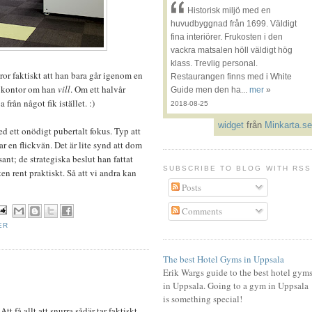
Historisk miljö med en
huvudbyggnad från 1699. Väldigt
fina interiörer. Frukosten i den
vackra matsalen höll väldigt hög
klass. Trevlig personal.
ror faktiskt att han bara går igenom en
Restaurangen finns med i White
tt kontor om han
vill
. Om ett halvår
Guide men den ha...
mer
»
rån något fik istället. :)
2018-08-25
widget
från
Minkarta.se
ed ett onödigt pubertalt fokus. Typ att
ar en flickvän. Det är lite synd att dom
sant; de strategiska beslut han fattat
SUBSCRIBE TO BLOG WITH RSS
 rent praktiskt. Så att vi andra kan
Posts
Comments
ER
The best Hotel Gyms in Uppsala
Erik Wargs guide to the best hotel gym
in Uppsala. Going to a gym in Uppsala
is something special!
tt få allt att snurra sådär tar faktiskt