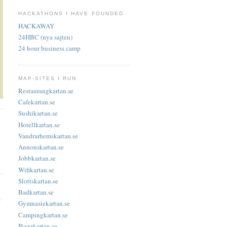
HACKATHONS I HAVE FOUNDED
HACKAWAY
24HBC (nya sajten)
24 hour business camp
MAP-SITES I RUN
Restaurangkartan.se
Cafekartan.se
Sushikartan.se
Hotellkartan.se
Vandrarhemskartan.se
Annonskartan.se
Jobbkartan.se
Wifikartan.se
Slottskartan.se
Badkartan.se
s
Gymnasiekartan.se
Campingkartan.se
Pizzakartan.se