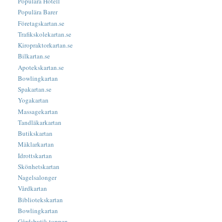
Populära Hotell
Populära Barer
Företagskartan.se
Trafikskolekartan.se
Kiropraktorkartan.se
Bilkartan.se
Apotekskartan.se
Bowlingkartan
Spakartan.se
Yogakartan
Massagekartan
Tandläkarkartan
Butikskartan
Mäklarkartan
Idrottskartan
Skönhetskartan
Nagelsalonger
Vårdkartan
Bibliotekskartan
Bowlingkartan
Gårdsbutik-toppen