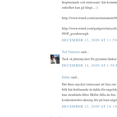
Inspirerande och intressant: här kommer
enkelhet kan gå långt... :)
http://www.wired.com/entertainment/t
http://www.wired.com/gadgets/miscel
09/ff_goodenough
DECEMBER 13, 2009 AT 11:5
Ted Valentin
said...
Tack så jättemycket för grymma länkar
DECEMBER 14, 2009 AT 1:59
Eddie
said...
Det finns mycket intressant att läsa om
folk här fortfarande är rädda för enge
han stenhårda filter. Hellre fälla än fr
konkurrensbevakning dör på bara några
DECEMBER 23, 2009 AT 10:1