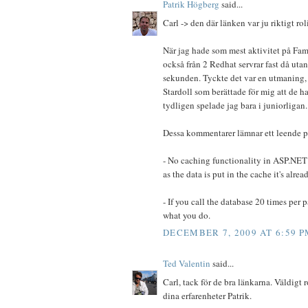
Patrik Högberg
said...
Carl -> den där länken var ju riktigt roli
När jag hade som mest aktivitet på Fami
också från 2 Redhat servrar fast då uta
sekunden. Tyckte det var en utmaning,
Stardoll som berättade för mig att de h
tydligen spelade jag bara i juniorligan..
Dessa kommentarer lämnar ett leende p
- No caching functionality in ASP.NET i
as the data is put in the cache it's alrea
- If you call the database 20 times per
what you do.
DECEMBER 7, 2009 AT 6:59 P
Ted Valentin
said...
Carl, tack för de bra länkarna. Väldigt 
dina erfarenheter Patrik.