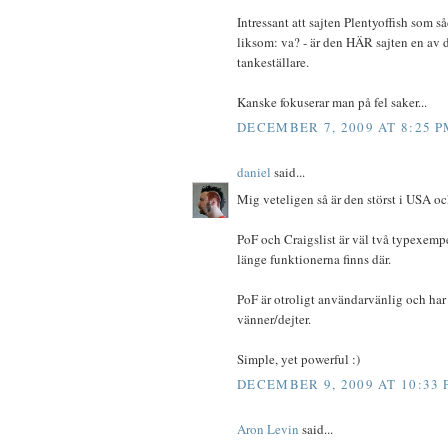
Intressant att sajten Plentyoffish som s
liksom: va? - är den HÄR sajten en av d
tankeställare.
Kanske fokuserar man på fel saker...
DECEMBER 7, 2009 AT 8:25 P
daniel
said...
Mig veteligen så är den störst i USA oc
PoF och Craigslist är väl två typexempel
länge funktionerna finns där.
PoF är otroligt användarvänlig och har
vänner/dejter.
Simple, yet powerful :)
DECEMBER 9, 2009 AT 10:33
Aron Levin
said...