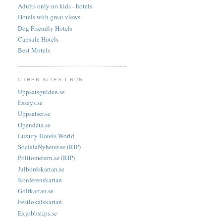
Adults only no kids - hotels
Hotels with great views
Dog Friendly Hotels
Capsule Hotels
Best Motels
OTHER SITES I RUN
Uppsatsguiden.se
Essays.se
Uppsatser.se
Opendata.se
Luxury Hotels World
SocialaNyheter.se (RIP)
Politometern.se (RIP)
Julbordskartan.se
Konferenskartan
Golfkartan.se
Festlokalskartan
Exjobbstips.se