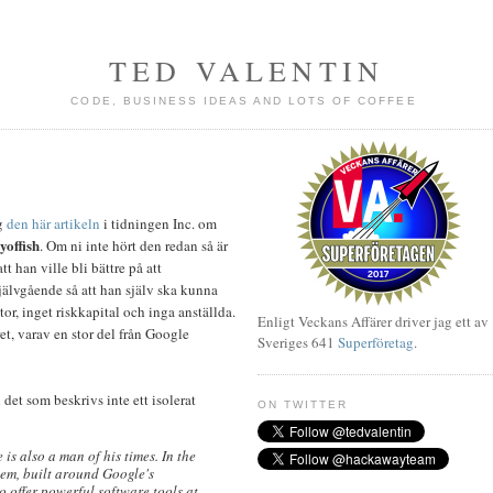
TED VALENTIN
CODE, BUSINESS IDEAS AND LOTS OF COFFEE
ag
den här artikeln
i tidningen Inc. om
yoffish
. Om ni inte hört den redan så är
t han ville bli bättre på att
jälvgående så att han själv ska kunna
or, inget riskkapital och inga anställda.
Enligt Veckans Affärer driver jag ett av
et, varav en stor del från Google
Sveriges 641
Superföretag
.
det som beskrivs inte ett isolerat
ON TWITTER
is also a man of his times. In the
tem, built around Google's
 offer powerful software tools at