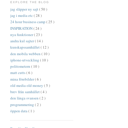
EXPLORE THE BLOG
jag släpper ny sajt
( 50 )
jag i media etc
( 28 )
24 hour business camp
( 25 )
INSPIRATION
( 24 )
nya funktioner
( 23 )
andra kul sajter
( 14 )
kunskapssamhället
( 12 )
den mobila webben
( 10 )
iphone-utveckling
( 10 )
politometern
( 10 )
matt cutts
( 6 )
mina förebilder
( 6 )
old media old money
( 5 )
brev från samhället
( 4 )
den långa svansen
( 2 )
programmering
( 2 )
öppen data
( 1 )