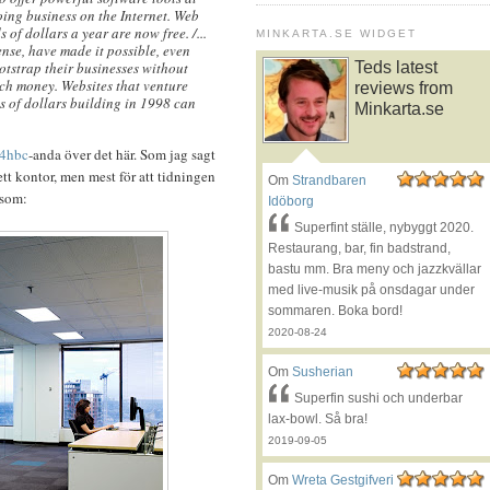
ing business on the Internet. Web
 of dollars a year are now free. /...
MINKARTA.SE WIDGET
nse, have made it possible, even
ootstrap their businesses without
Teds latest
uch money. Websites that venture
reviews from
ns of dollars building in 1998 can
Minkarta.se
4hbc
-anda över det här. Som jag sagt
ett kontor, men mest för att tidningen
Om
Strandbaren
 som:
Idöborg
Superfint ställe, nybyggt 2020.
Restaurang, bar, fin badstrand,
bastu mm. Bra meny och jazzkvällar
med live-musik på onsdagar under
sommaren. Boka bord!
2020-08-24
Om
Susherian
Superfin sushi och underbar
lax-bowl. Så bra!
2019-09-05
Om
Wreta Gestgifveri