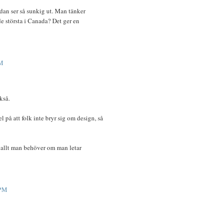
ådan ser så sunkig ut. Man tänker
e största i Canada? Det ger en
M
kså.
 på att folk inte bryr sig om design, så
 allt man behöver om man letar
 PM