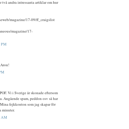
 två andra intressanta artiklar om hur
heweb/magazine/17-09/ff_craigslist
laneous/magazine/17-
9 PM
 Aron!
 PM
 POF. Vi i Sverige är skonade eftersom
lska. Angående spam, peddon osv så har
ia. Mina fejkkonton som jag skapar för
 minuter.
0 AM