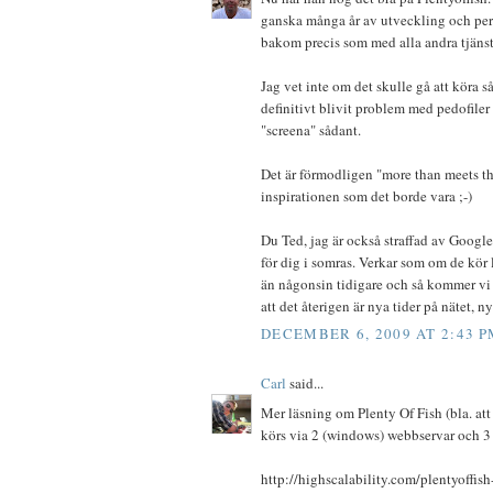
ganska många år av utveckling och perf
bakom precis som med alla andra tjäns
Jag vet inte om det skulle gå att köra s
definitivt blivit problem med pedofiler
"screena" sådant.
Det är förmodligen "more than meets th
inspirationen som det borde vara ;-)
Du Ted, jag är också straffad av Googl
för dig i somras. Verkar som om de kör 
än någonsin tidigare och så kommer vi 
att det återigen är nya tider på nätet,
DECEMBER 6, 2009 AT 2:43 P
Carl
said...
Mer läsning om Plenty Of Fish (bla. att
körs via 2 (windows) webbservar och 3 
http://highscalability.com/plentyoffish