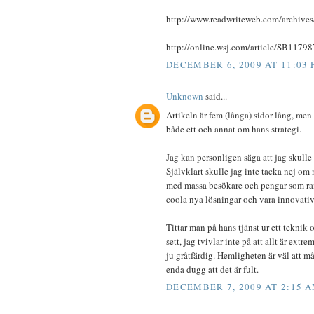
http://www.readwriteweb.com/archives
http://online.wsj.com/article/SB117
DECEMBER 6, 2009 AT 11:03
Unknown
said...
Artikeln är fem (långa) sidor lång, me
både ett och annat om hans strategi.
Jag kan personligen säga att jag skulle 
Självklart skulle jag inte tacka nej om 
med massa besökare och pengar som raml
coola nya lösningar och vara innovativ
Tittar man på hans tjänst ur ett teknik
sett, jag tvivlar inte på att allt är ext
ju gråtfärdig. Hemligheten är väl att må
enda dugg att det är fult.
DECEMBER 7, 2009 AT 2:15 