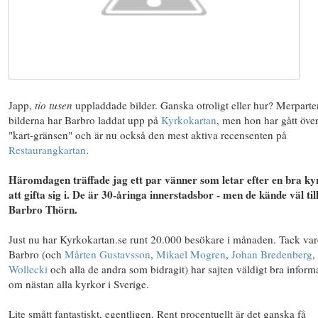
Japp,
tio tusen
uppladdade bilder. Ganska otroligt eller hur? Merparte
bilderna har Barbro laddat upp på
Kyrkokartan
, men hon har gått öve
"kart-gränsen" och är nu också den mest aktiva recensenten på
Restaurangkartan
.
Häromdagen träffade jag ett par vänner som letar efter en bra ky
att gifta sig i. De är 30-åringa innerstadsbor - men de kände väl til
Barbro Thörn
.
Just nu har Kyrkokartan.se runt 20.000 besökare i månaden. Tack var
Barbro (och
Mårten Gustavsson
,
Mikael Mogren
,
Johan Bredenberg
,
Wollecki
och alla de andra som bidragit) har sajten väldigt bra inform
om nästan alla kyrkor i Sverige.
Lite smått fantastiskt, egentligen. Rent procentuellt är det ganska få