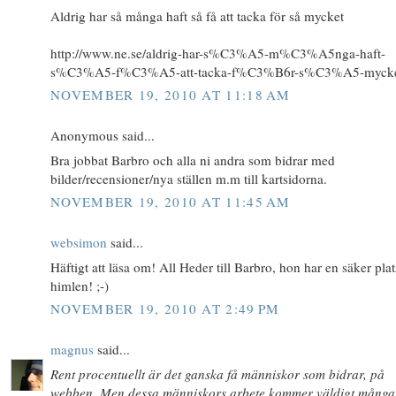
Aldrig har så många haft så få att tacka för så mycket
http://www.ne.se/aldrig-har-s%C3%A5-m%C3%A5nga-haft-
s%C3%A5-f%C3%A5-att-tacka-f%C3%B6r-s%C3%A5-myck
NOVEMBER 19, 2010 AT 11:18 AM
Anonymous said...
Bra jobbat Barbro och alla ni andra som bidrar med
bilder/recensioner/nya ställen m.m till kartsidorna.
NOVEMBER 19, 2010 AT 11:45 AM
websimon
said...
Häftigt att läsa om! All Heder till Barbro, hon har en säker plat
himlen! ;-)
NOVEMBER 19, 2010 AT 2:49 PM
magnus
said...
Rent procentuellt är det ganska få människor som bidrar, på
webben. Men dessa människors arbete kommer väldigt många