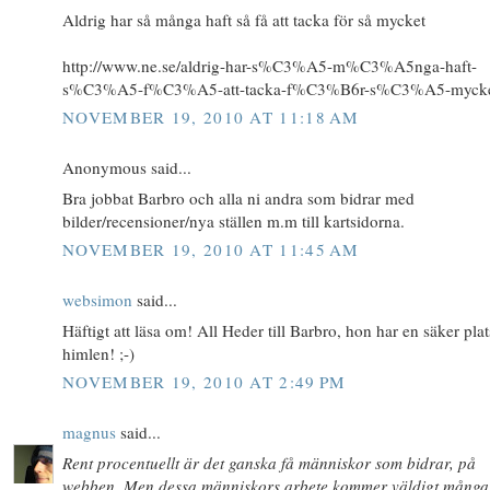
Aldrig har så många haft så få att tacka för så mycket
http://www.ne.se/aldrig-har-s%C3%A5-m%C3%A5nga-haft-
s%C3%A5-f%C3%A5-att-tacka-f%C3%B6r-s%C3%A5-myck
NOVEMBER 19, 2010 AT 11:18 AM
Anonymous said...
Bra jobbat Barbro och alla ni andra som bidrar med
bilder/recensioner/nya ställen m.m till kartsidorna.
NOVEMBER 19, 2010 AT 11:45 AM
websimon
said...
Häftigt att läsa om! All Heder till Barbro, hon har en säker plat
himlen! ;-)
NOVEMBER 19, 2010 AT 2:49 PM
magnus
said...
Rent procentuellt är det ganska få människor som bidrar, på
webben. Men dessa människors arbete kommer väldigt många