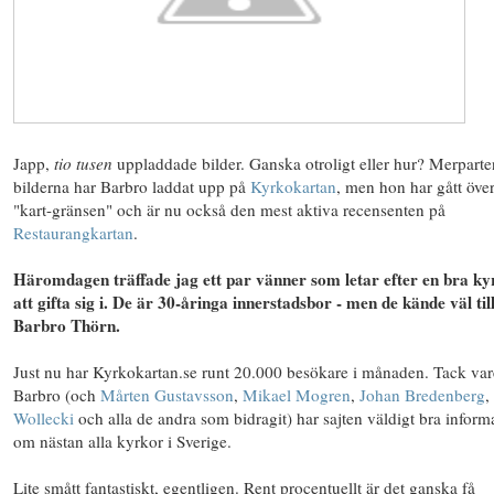
Japp,
tio tusen
uppladdade bilder. Ganska otroligt eller hur? Merparte
bilderna har Barbro laddat upp på
Kyrkokartan
, men hon har gått öve
"kart-gränsen" och är nu också den mest aktiva recensenten på
Restaurangkartan
.
Häromdagen träffade jag ett par vänner som letar efter en bra ky
att gifta sig i. De är 30-åringa innerstadsbor - men de kände väl til
Barbro Thörn
.
Just nu har Kyrkokartan.se runt 20.000 besökare i månaden. Tack var
Barbro (och
Mårten Gustavsson
,
Mikael Mogren
,
Johan Bredenberg
,
Wollecki
och alla de andra som bidragit) har sajten väldigt bra inform
om nästan alla kyrkor i Sverige.
Lite smått fantastiskt, egentligen. Rent procentuellt är det ganska få