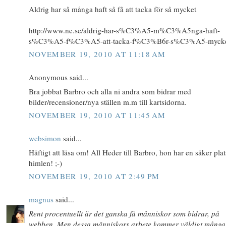
Aldrig har så många haft så få att tacka för så mycket
http://www.ne.se/aldrig-har-s%C3%A5-m%C3%A5nga-haft-
s%C3%A5-f%C3%A5-att-tacka-f%C3%B6r-s%C3%A5-myck
NOVEMBER 19, 2010 AT 11:18 AM
Anonymous said...
Bra jobbat Barbro och alla ni andra som bidrar med
bilder/recensioner/nya ställen m.m till kartsidorna.
NOVEMBER 19, 2010 AT 11:45 AM
websimon
said...
Häftigt att läsa om! All Heder till Barbro, hon har en säker plat
himlen! ;-)
NOVEMBER 19, 2010 AT 2:49 PM
magnus
said...
Rent procentuellt är det ganska få människor som bidrar, på
webben. Men dessa människors arbete kommer väldigt många