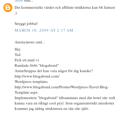
Aron
said...
Det kommersiella värdet och affiliate-intäkterna kan bli fantast
;)
Snyggt jobbat!
MARCH 18, 2009 AT 2:17 AM
Anonymous said...
Hej
Ted
Fick ett mail =)
Ramlade förbi "blogabond"
Antar/hoppas det kan vara något för dig kanske?
http://www.blogabond.com/
Wordpress templates
http://www.blogabond.com/Promo/Wordpress-Travel-Blog-
Template.aspx
Implementera "blogabond" tillsammans med din hotel site ver
kunna vara en riktigt cool pryl. Som organisatoriskt missfoster
kommer jag aldrig strukturera en sån site själv.