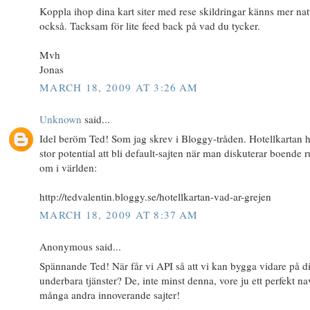
Koppla ihop dina kart siter med rese skildringar känns mer nat
också. Tacksam för lite feed back på vad du tycker.
Mvh
Jonas
MARCH 18, 2009 AT 3:26 AM
Unknown
said...
Idel beröm Ted! Som jag skrev i Bloggy-tråden. Hotellkartan 
stor potential att bli default-sajten när man diskuterar boende r
om i världen:
http://tedvalentin.bloggy.se/hotellkartan-vad-ar-grejen
MARCH 18, 2009 AT 8:37 AM
Anonymous said...
Spännande Ted! När får vi API så att vi kan bygga vidare på d
underbara tjänster? De, inte minst denna, vore ju ett perfekt na
många andra innoverande sajter!