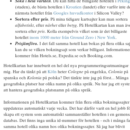
Söka i
hela världen
. Du kan hitta de billigaste hotellen i
Peking
(staden), de bästa hotellen i
Kroatien
(landet) eller varför inte d
närmsta hotellet från
Googles huvudkontor
i Silicon Valley?
Sortera efter pris
. På mina tidigare kartsajter kan man sortera
alfabetiskt
, efter
närhet
eller
betyg
. På Hotellkartan kan man äv
sortera efter
pris
. Kolla exempelvis vilket som är det billigaste
hotellet
inom 1000 meter från Ground Zero i New York
.
Prisjämföra.
I det fall samma hotell kan bokas på flera olika saj
kan du se vilken bokningsajt som verkar billigast. Informatione
kommer från Hotels.se, Expedia.se och Booking.com.
Hotellkartan har inneburit en hel del nya programmeringsutmaningar 
mig. Har du tänkt på att
Köln
heter
Cologne
på engelska,
Colonia
på
spanska och
Kolonia
på polska? Det tänkte inte jag på först... Många
geografiska platser har olika namn på olika språk. Nu har jag ett syst
att hantera geografiska platsnamn på olika språk.
Informationen på Hotellkartan kommer från flera olika bokningssajter
uppdateras automatiskt
varje vecka. Det har därför varit en hel jobb fö
skapa ett system som automatiskt sammanställer hotellen i en gemen
databas. Det finns inga unika id-nummer för hotellen - och i många fa
samma hotell olika namn hos olika bokningssajter. Så jag har blivit