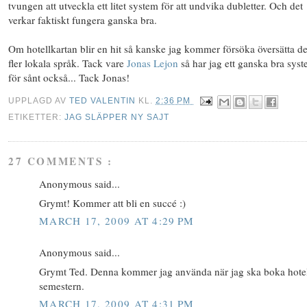
tvungen att utveckla ett litet system för att undvika dubletter. Och det
verkar faktiskt fungera ganska bra.
Om hotellkartan blir en hit så kanske jag kommer försöka översätta den
fler lokala språk. Tack vare
Jonas Lejon
så har jag ett ganska bra sys
för sånt också... Tack Jonas!
UPPLAGD AV
TED VALENTIN
KL.
2:36 PM
ETIKETTER:
JAG SLÄPPER NY SAJT
27 COMMENTS :
Anonymous said...
Grymt! Kommer att bli en succé :)
MARCH 17, 2009 AT 4:29 PM
Anonymous said...
Grymt Ted. Denna kommer jag använda när jag ska boka hotell
semestern.
MARCH 17, 2009 AT 4:31 PM