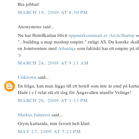
Bra jobbat!
MARCH 19, 2009 AT 8:30 PM
Anonymous said...
Nu har Hotellkartan blivit
uppmärksammad av ArcticStartup
o
"...building a map mashup empire." enligt AS. Du kanske skal
en Jointventure med
Atlantiqa
som faktiskt har ett empire på ri
:)
MARCH 24, 2009 AT 9:11 AM
Unknown
said...
En fråga, kan man lägga till ett hotell som inte är emd på kart
Hade i s f velat slå ett slag för Ängavallen utanför Velinge!
MARCH 26, 2009 AT 1:13 PM
Markus Jalmerot
said...
Grym kartasida, min favorit helt klart.
MAY 23, 2009 AT 3:21 PM