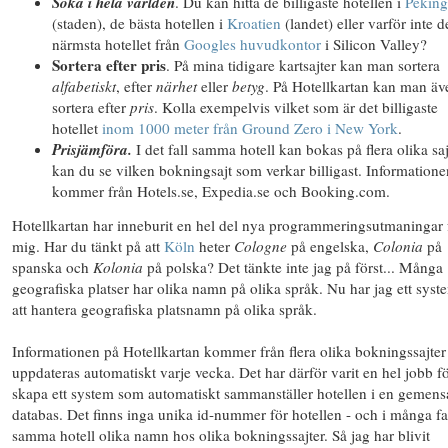
Söka i
hela världen
. Du kan hitta de billigaste hotellen i
Peking
(staden), de bästa hotellen i
Kroatien
(landet) eller varför inte d
närmsta hotellet från
Googles huvudkontor
i Silicon Valley?
Sortera efter pris
. På mina tidigare kartsajter kan man sortera
alfabetiskt
, efter
närhet
eller
betyg
. På Hotellkartan kan man äv
sortera efter
pris
. Kolla exempelvis vilket som är det billigaste
hotellet
inom 1000 meter från Ground Zero i New York
.
Prisjämföra.
I det fall samma hotell kan bokas på flera olika saj
kan du se vilken bokningsajt som verkar billigast. Informatione
kommer från Hotels.se, Expedia.se och Booking.com.
Hotellkartan har inneburit en hel del nya programmeringsutmaningar 
mig. Har du tänkt på att
Köln
heter
Cologne
på engelska,
Colonia
på
spanska och
Kolonia
på polska? Det tänkte inte jag på först... Många
geografiska platser har olika namn på olika språk. Nu har jag ett syst
att hantera geografiska platsnamn på olika språk.
Informationen på Hotellkartan kommer från flera olika bokningssajter
uppdateras automatiskt
varje vecka. Det har därför varit en hel jobb fö
skapa ett system som automatiskt sammanställer hotellen i en gemen
databas. Det finns inga unika id-nummer för hotellen - och i många fa
samma hotell olika namn hos olika bokningssajter. Så jag har blivit