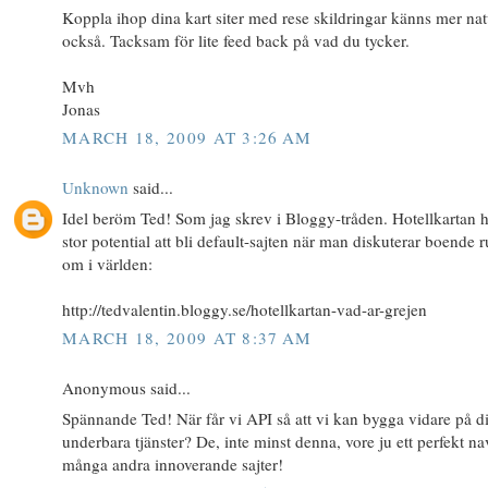
Koppla ihop dina kart siter med rese skildringar känns mer nat
också. Tacksam för lite feed back på vad du tycker.
Mvh
Jonas
MARCH 18, 2009 AT 3:26 AM
Unknown
said...
Idel beröm Ted! Som jag skrev i Bloggy-tråden. Hotellkartan 
stor potential att bli default-sajten när man diskuterar boende r
om i världen:
http://tedvalentin.bloggy.se/hotellkartan-vad-ar-grejen
MARCH 18, 2009 AT 8:37 AM
Anonymous said...
Spännande Ted! När får vi API så att vi kan bygga vidare på d
underbara tjänster? De, inte minst denna, vore ju ett perfekt na
många andra innoverande sajter!