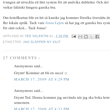
tvungen att utveckla ett litet system för att undvika dubletter. Och det
verkar faktiskt fungera ganska bra.
Om hotellkartan blir en hit så kanske jag kommer försöka översätta den
fler lokala språk. Tack vare
Jonas Lejon
så har jag ett ganska bra sys
för sånt också... Tack Jonas!
UPPLAGD AV
TED VALENTIN
KL.
2:36 PM
ETIKETTER:
JAG SLÄPPER NY SAJT
27 COMMENTS :
Anonymous said...
Grymt! Kommer att bli en succé :)
MARCH 17, 2009 AT 4:29 PM
Anonymous said...
Grymt Ted. Denna kommer jag använda när jag ska boka hotell
semestern.
MARCH 17, 2009 AT 4:31 PM