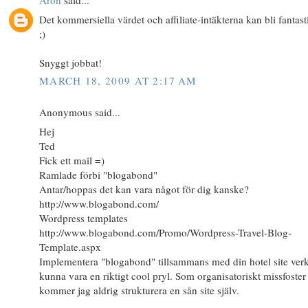
Aron
said...
Det kommersiella värdet och affiliate-intäkterna kan bli fantast
;)
Snyggt jobbat!
MARCH 18, 2009 AT 2:17 AM
Anonymous said...
Hej
Ted
Fick ett mail =)
Ramlade förbi "blogabond"
Antar/hoppas det kan vara något för dig kanske?
http://www.blogabond.com/
Wordpress templates
http://www.blogabond.com/Promo/Wordpress-Travel-Blog-
Template.aspx
Implementera "blogabond" tillsammans med din hotel site ver
kunna vara en riktigt cool pryl. Som organisatoriskt missfoster
kommer jag aldrig strukturera en sån site själv.