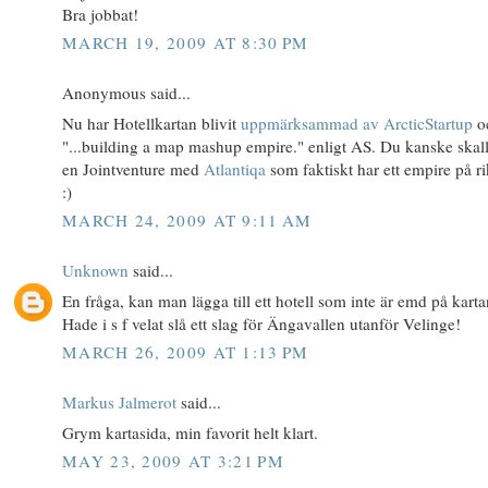
Bra jobbat!
MARCH 19, 2009 AT 8:30 PM
Anonymous said...
Nu har Hotellkartan blivit
uppmärksammad av ArcticStartup
o
"...building a map mashup empire." enligt AS. Du kanske skal
en Jointventure med
Atlantiqa
som faktiskt har ett empire på ri
:)
MARCH 24, 2009 AT 9:11 AM
Unknown
said...
En fråga, kan man lägga till ett hotell som inte är emd på kart
Hade i s f velat slå ett slag för Ängavallen utanför Velinge!
MARCH 26, 2009 AT 1:13 PM
Markus Jalmerot
said...
Grym kartasida, min favorit helt klart.
MAY 23, 2009 AT 3:21 PM