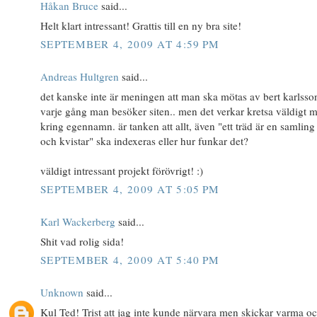
Håkan Bruce
said...
Helt klart intressant! Grattis till en ny bra site!
SEPTEMBER 4, 2009 AT 4:59 PM
Andreas Hultgren
said...
det kanske inte är meningen att man ska mötas av bert karlsso
varje gång man besöker siten.. men det verkar kretsa väldigt 
kring egennamn. är tanken att allt, även "ett träd är en samling
och kvistar" ska indexeras eller hur funkar det?
väldigt intressant projekt förövrigt! :)
SEPTEMBER 4, 2009 AT 5:05 PM
Karl Wackerberg
said...
Shit vad rolig sida!
SEPTEMBER 4, 2009 AT 5:40 PM
Unknown
said...
Kul Ted! Trist att jag inte kunde närvara men skickar varma o